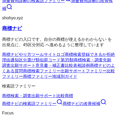
測量費用診断
の検索語ファミリー
測量費用診断
の改善候
補
shohyo.xyz
商標ナビ
商標ナビの入口です。自分の商標が使えるかわからない を
出発点に、45区分対応 へ進めるように整理しています
商標ナビ
やり方
ツール
サイト
ロゴ商標検索
登録できるか
拒絶
理由通知
区分選び
類似群コード
第35類
商標検索・調査
先願
調査
出願サポート
意見書・補正書
比較表
相談例
商標ナビのよ
くある質問
商標検索ファミリー
出願サポートファミリー
比較
ファミリー
商標ファミリー
地域別ガイド
検索語ファミリー
商標検索・調査
出願サポート
比較
商標
商標ナビ
の検索語ファミリー
商標ナビ
の改善候補
Focus