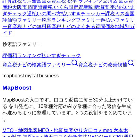
計算
課税ミス全国
固定資産税 税率 ランキング
品川区 固定資
産税
大阪市 固定資産税 いくら
固定資産税 新潟市 平均
払いす
ぎチェック
過払いの調べ方
払いすぎチェッカー
課税ミス全国
評価額ファミリー
税率ランキングファミリー
過払いファミリ
ー
資産税ナビの無料
資産税ナビのよくある質問
価格
地域別ガ
イド
検索語ファミリー
評価額
ランキング
払いすぎチェック
資産税ナビ
の検索語ファミリー
資産税ナビ
の改善候補
mapboost.mycat.business
MapBoost
MapBoostの入口です。口コミ返信に毎日30分以上かけてい
る を出発点に、10業種対応のAIが業種に合った返信を生成
へ進めるように整理しています。2つの役割をまとめていま
す
MEO・地図集客
MEO・地図集客
やり方
口コミ
meo 六本木
meo対策 福岡
meo 埼玉
口コミ分析方法
MEOツール
GBP運用