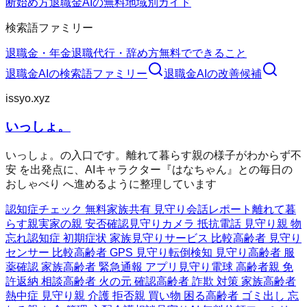
断
始め方
退職金AIの無料
地域別ガイド
検索語ファミリー
退職金・年金
退職代行・辞め方
無料でできること
退職金AI
の検索語ファミリー
退職金AI
の改善候補
issyo.xyz
いっしょ。
いっしょ。の入口です。離れて暮らす親の様子がわからず不
安 を出発点に、AIキャラクター『はなちゃん』との毎日の
おしゃべり へ進めるように整理しています
認知症チェック 無料
家族共有 見守り
会話レポート
離れて暮
らす親
実家の親 安否確認
見守りカメラ 抵抗
電話 見守り
親 物
忘れ
認知症 初期症状 家族
見守りサービス 比較
高齢者 見守り
センサー 比較
高齢者 GPS 見守り
転倒検知 見守り
高齢者 服
薬確認 家族
高齢者 緊急通報 アプリ
見守り電球 高齢者
親 免
許返納 相談
高齢者 火の元 確認
高齢者 詐欺 対策 家族
高齢者
熱中症 見守り
親 介護 拒否
親 買い物 困る
高齢者 ゴミ出し 忘