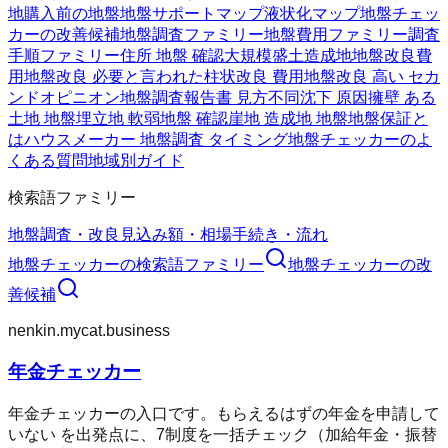
地購入前の地盤
地盤サポートマップ
液状化マップ
地盤チェッ
カーの改善候補
地盤調査ファミリー
地盤費用ファミリー
調査
手順ファミリー
住所 地盤 確認
大規模盛土造成地
地盤改良費
用
地盤改良 必要と言われた
柱状改良 費用
地盤改良 高い セカ
ンドオピニオン
地盤調査報告書 見方
不同沈下 原因
擁壁 ある
土地 地盤
埋立地 軟弱地盤 確認
崖地 造成地 地盤
地盤保証と
は
ハウスメーカー 地盤調査 タイミング
地盤チェッカーのよ
くある質問
地域別ガイド
検索語ファミリー
地盤調査・改良
見込み額・相場
手続き・流れ
地盤チェッカー
の検索語ファミリー
地盤チェッカー
の改
善候補
nenkin.mycat.business
年金チェッカー
年金チェッカーの入口です。もらえるはずの年金を申請して
いない を出発点に、7制度を一括チェック（加給年金・振替