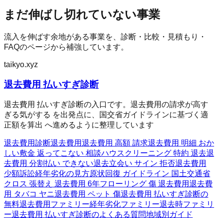
まだ伸ばし切れていない事業
流入を伸ばす余地がある事業を、診断・比較・見積もり・
FAQのページから補強しています。
taikyo.xyz
退去費用 払いすぎ診断
退去費用 払いすぎ診断の入口です。退去費用の請求が高す
ぎる気がする を出発点に、国交省ガイドラインに基づく適
正額を算出 へ進めるように整理しています
退去費用診断
退去費用
退去費用 高額 請求
退去費用 明細 おか
しい
敷金 返ってこない 相談
ハウスクリーニング 特約 退去
退
去費用 分割払い できない
退去立会い サイン 拒否
退去費用
少額訴訟
経年劣化の見方
原状回復 ガイドライン 国土交通省
クロス 張替え 退去費用 6年
フローリング 傷 退去費用
退去費
用 タバコ ヤニ
退去費用 ペット 傷
退去費用 払いすぎ診断の
無料
退去費用ファミリー
経年劣化ファミリー
退去時ファミリ
ー
退去費用 払いすぎ診断のよくある質問
地域別ガイド