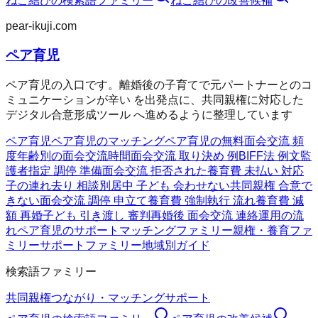
ねこ結び
の検索語ファミリー
ねこ結び
の改善候補
pear-ikuji.com
ペア育児
ペア育児の入口です。離婚後の子育てで元パートナーとのコ
ミュニケーションが辛い を出発点に、共同親権に対応した
デジタル合意形成ツール へ進めるように整理しています
ペア育児
ペア育児のマッチング
ペア育児の無料
面会交流 頻
度
年齢別の面会交流時間
面会交流 取り決め 例
BIFF法 例文
監
護者指定 調停 準備
面会交流 拒否された
養育費 未払い 対応
子の連れ去り 相談
別居中 子ども 会わせない
共同親権 合意で
きない
面会交流 調停 申立て
養育費 強制執行 流れ
養育費 減
額 再婚
子ども 引き渡し 審判
再婚後 面会交流 連絡
運用の流
れ
ペア育児のサポート
マッチングファミリー
親権・養育ファ
ミリー
サポートファミリー
地域別ガイド
検索語ファミリー
共同親権
つながり・マッチング
サポート