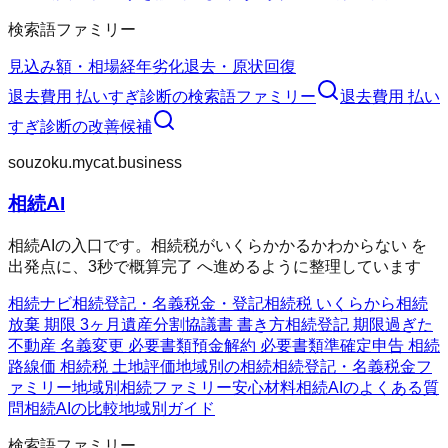
検索語ファミリー
見込み額・相場
経年劣化
退去・原状回復
退去費用 払いすぎ診断
の検索語ファミリー
退去費用 払い
すぎ診断
の改善候補
souzoku.mycat.business
相続AI
相続AIの入口です。相続税がいくらかかるかわからない を
出発点に、3秒で概算完了 へ進めるように整理しています
相続ナビ
相続
登記・名義
税金・登記
相続税 いくらから
相続
放棄 期限 3ヶ月
遺産分割協議書 書き方
相続登記 期限過ぎた
不動産 名義変更 必要書類
預金解約 必要書類
準確定申告 相続
路線価 相続税 土地評価
地域別の相続
相続
登記・名義
税金フ
ァミリー
地域別相続ファミリー
安心材料
相続AIのよくある質
問
相続AIの比較
地域別ガイド
検索語ファミリー