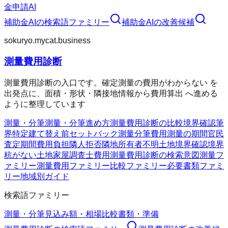
金申請AI
補助金AI
の検索語ファミリー
補助金AI
の改善候補
sokuryo.mycat.business
測量費用診断
測量費用診断の入口です。確定測量の費用がわからない を
出発点に、面積・形状・隣接地情報から費用算出 へ進める
ように整理しています
測量・分筆
測量・分筆
進め方
測量費用診断の比較
境界確認
筆
界特定
建て替え前
セットバック測量
分筆費用
測量の期間
官民
査定期間
費用負担
隣人拒否
隣地所有者不明
土地境界確認
境界
杭がない
土地家屋調査士費用
測量費用診断の検索意図
測量フ
ァミリー
測量費用ファミリー
比較ファミリー
必要書類ファミ
リー
地域別ガイド
検索語ファミリー
測量・分筆
見込み額・相場
比較
書類・準備