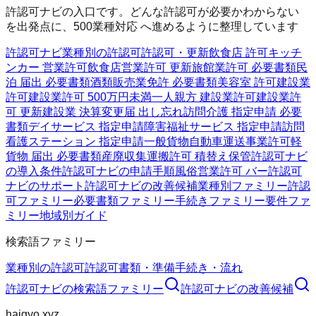
許認可ナビの入口です。どんな許認可が必要かわからない
を出発点に、500業種対応 へ進めるように整理しています
許認可ナビ
業種別の許認可
許認可・更新
飲食店 許可
キッチ
ンカー 営業許可
飲食店営業許可 更新
旅館業許可 必要書類
民
泊 届出 必要書類
酒類販売業免許 必要書類
美容室 許可
建設業
許可
建設業許可 500万円未満
一人親方 建設業許可
建設業許
可 更新
建設業 決算変更届 出し忘れ
訪問介護 指定申請 必要
書類
デイサービス 指定申請
障害福祉サービス 指定申請
訪問
看護ステーション 指定申請
一般貨物自動車運送事業許可
軽
貨物 届出 必要書類
産廃収集運搬許可 積替え保管
許認可ナビ
の導入条件
許認可ナビの申請手順
風俗営業許可 バー
許認可
ナビのサポート
許認可ナビの改善候補
業種別ファミリー
許認
可ファミリー
必要書類ファミリー
手続きファミリー
要件ファ
ミリー
地域別ガイド
検索語ファミリー
業種別の許認可
許認可
書類・準備
手続き・流れ
許認可ナビ
の検索語ファミリー
許認可ナビ
の改善候補
haigyo.xyz