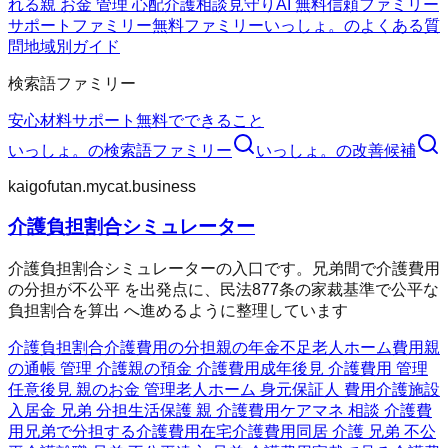
れる
親 お金 管理 心配
介護相談
見守りAI 無料
信頼ファミリー
サポートファミリー
無料ファミリー
いっしょ。のよくある質
問
地域別ガイド
検索語ファミリー
安心材料
サポート
無料でできること
いっしょ。
の検索語ファミリー
いっしょ。
の改善候補
kaigofutan.mycat.business
介護負担割合シミュレーター
介護負担割合シミュレーターの入口です。兄弟間で介護費用
の分担が不公平 を出発点に、民法877条の家裁基準で公平な
負担割合を算出 へ進めるように整理しています
介護負担割合
介護費用の分担
親の年金不足
老人ホーム費用
親
の通帳 管理 介護
親の預金 介護費用
成年後見 介護費用 管理
任意後見 親のお金 管理
老人ホーム 身元保証人 費用
介護施設
入居金 兄弟 分担
生活保護 親 介護費用
ケアマネ 相談 介護費
用
兄弟で分担する介護費用
在宅介護費用
同居 介護 兄弟 不公