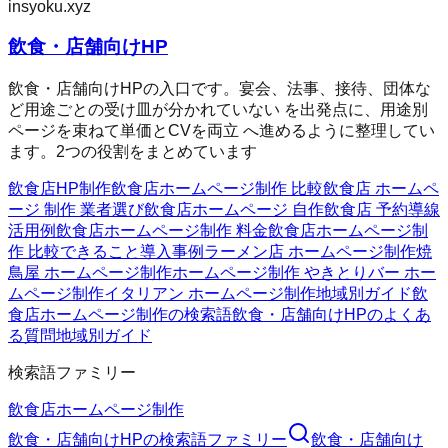
insyoku.xyz
飲食・店舗向けHP
飲食・店舗向けHPの入口です。宴会、法事、接待、団体な
ど用途ごとの受け皿が分かれていない を出発点に、用途別
ページを束ねて単価とCVを両立 へ進めるように整理してい
ます。2つの役割をまとめています
飲食店HP制作
飲食店ホームページ制作 比較
飲食店 ホームペ
ージ 制作 業者選び
飲食店ホームページ 自作
飲食店 予約導線
活用例
飲食店ホームページ制作 料金
飲食店ホームページ制
作 比較
できること
導入事例
ラーメン店 ホームページ制作
焼
鳥屋 ホームページ制作
ホームページ制作 やきとり
バー ホー
ムページ制作
イタリアン ホームページ制作
地域別ガイド
飲
食店ホームページ制作の検索語
飲食・店舗向けHPのよくあ
る質問
地域別ガイド
検索語ファミリー
飲食店ホームページ制作
飲食・店舗向けHP
の検索語ファミリー
飲食・店舗向け