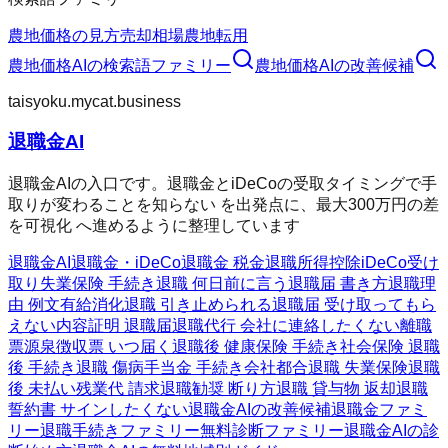
農地価格の見方
売却相場
農地転用
農地価格AI
の検索語ファミリー
農地価格AI
の改善候補
taisyoku.mycat.business
退職金AI
退職金AIの入口です。退職金とiDeCoの受取タイミングで手
取りが変わることを知らない を出発点に、最大300万円の差
を可視化 へ進めるように整理しています
退職金AI
退職金・iDeCo
退職金 税金
退職所得控除
iDeCo受け
取り
失業保険 手続き
退職 何日前に言う
退職届 書き方
退職理
由 例文
有給消化
退職 引き止められる
退職届 受け取ってもら
えない
内容証明 退職届
退職代行 会社に連絡したくない
離職
票
源泉徴収票 いつ届く
退職後 健康保険 手続き
社会保険 退職
後 手続き
退職 傷病手当金 手続き
会社都合退職 失業保険
退職
後 未払い残業代 請求
退職勧奨 断り方
退職 貸与物 返却
退職
誓約書 サインしたくない
退職金AIの改善候補
退職金ファミ
リー
退職手続きファミリー
無料診断ファミリー
退職金AIの診