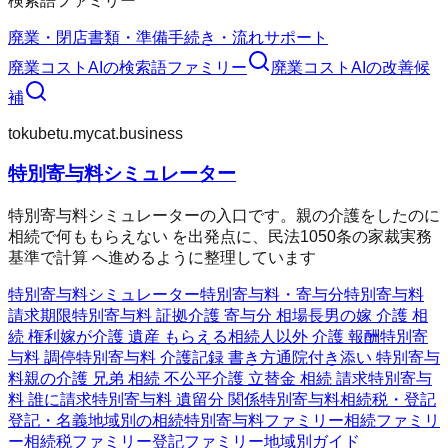
検索語ファミリー
廃業・閉店
書類・準備
手続き・流れ
サポート
廃業コストAI
の検索語ファミリー
廃業コストAI
の改善候
補
tokubetu.mycat.business
特別寄与料シミュレーター
特別寄与料シミュレーターの入口です。親の介護をしたのに
相続で何ももらえない を出発点に、民法1050条の家裁実務
基準で計算 へ進めるように整理しています
特別寄与料シミュレーター
特別寄与料・寄与分
特別寄与料
請求期限
特別寄与料 証拠
介護 寄与分 相場
長男の嫁 介護 相
続 権利
嫁が介護 遺産 もらえる
相続人以外 介護 報酬
特別寄
与料 調停
特別寄与料 介護記録 書き方
通院付き添い 特別寄与
料
親の介護 兄弟 相続 不公平
介護 立替金 相続 請求
特別寄与
料 誰に請求
特別寄与料 遺留分 関係
特別寄与料
相続税・登記
登記・名義
地域別の相続
特別寄与料ファミリー
相続ファミリ
ー
相続税ファミリー
登記ファミリー
地域別ガイド