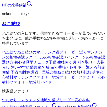
HP
の改善候補
nekomusubi.xyz
ねこ結び
ねこ結びの入口です。信頼できるブリーダーが見つからない
を出発点に、成約手数料5.5%を事前に明記 へ進めるように
整理しています
ねこ結び
ねこ結びのマッチング
猫ブリーダー 近く
マンチカ
ンの相性確認
ラグドールの相性確認
メインクーンの相性確認
選び方 初心者
見学チェック
子猫 生後何ヶ月 引き取り
一人暮
らし 飼いやすい猫
共働き 猫 留守番
猫アレルギー 迎える前
先
住猫 子猫 相性
保護猫・里親比較
ねこ結びの無料
比較基準
安
心材料
マッチングファミリー
地域ブリーダーファミリー
安心
材料ファミリー
地域別ガイド
検索語ファミリー
つながり・マッチング
地域の猫ブリーダー
安心材料