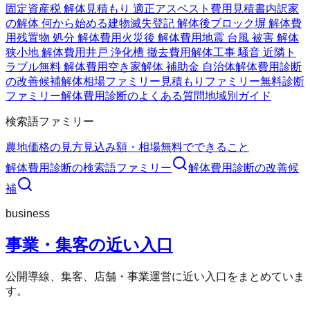
固定資産税 解体
見積もり 適正
アスベスト費用
見積書内訳
家
の解体 何から始める
建物滅失登記 解体後
ブロック塀 解体費
用
残置物 処分 解体費用
火災後 解体費用
地震 台風 被害 解体
狭小地 解体費用
井戸 浄化槽 撤去費用
解体工事 騒音 近隣ト
ラブル
無料 解体費用
空き家解体 補助金 自治体
解体費用診断
の改善候補
解体相場ファミリー
見積もりファミリー
無料診断
ファミリー
解体費用診断のよくある質問
地域別ガイド
検索語ファミリー
農地価格の見方
見込み額・相場
無料でできること
解体費用診断
の検索語ファミリー
解体費用診断
の改善候
補
business
事業・集客の近い入口
公開導線、集客、店舗・事業運営に近い入口をまとめていま
す。