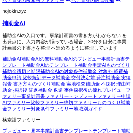
ペア育児
の検索語ファミリー
ペア育児
の改善候補
hojokin.xyz
補助金AI
補助金AIの入口です。事業計画書の書き方がわからない を
出発点に、入力内容が揃っている場合、30分を目安に事業
計画書の下書きを整理 へ進めるように整理しています
補助金AI
補助金AIの無料
補助金AIのプレビュー
事業計画書テ
ンプレート
補助金AIのテンプレート
補助金申請AI
ものづくり
補助金
締切と期限
補助金AIの対象条件
補助金 対象外 経費
補
助金申請 比較
統計データ
補助金 交付決定前 発注
補助金 実績
報告 書き方
ものづくり補助金 実地検査
補助金 不採択 理由
補
助金 採択後 辞退
補助金 返還 事例
採択後の流れ
プレビューフ
ァミリー
事業計画書ファミリー
テンプレートファミリー
申請
AIファミリー
比較ファミリー
締切ファミリー
ものづくり補助
金ファミリー
対象条件ファミリー
地域別ガイド
検索語ファミリー
プレビュー・見本
事業計画書テンプレート
テンプレート
補助