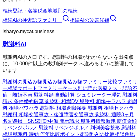
相続
登記・名義
税金
地域別の相続
相続AI
の検索語ファミリー
相続AI
の改善候補
isharyo.mycat.business
慰謝料AI
慰謝料AIの入口です。慰謝料の相場がわからない を出発点
に、10,000件以上の裁判例データ へ進めるように整理して
います
慰謝料の見込み額
見込み額
見込み額ファミリー
比較ファミリ
ー
相談サポートファミリー
ケース別に読む
医療ミス・誤診
不
倫・離婚
不貞 慰謝料額 自動計算 シュミレーター
浮気 慰謝料
請求 条件
婚約破棄 慰謝料 相場
DV 慰謝料 相場
モラハラ 慰謝
料 相場
パワハラ 慰謝料 相場
退職強要 慰謝料 相場
セクハラ
慰謝料 相場
交通事故・後遺障害
交通事故 慰謝料 通院3ヶ月
名誉毀損・SNS
誹謗中傷 開示請求 慰謝料
情報漏洩 賠償金額
リベンジポルノ 慰謝料
リベンジポルノ 判例
美容整形 慰謝料
相場
慰謝料 時効 何年
比較ポイント
慰謝料AIの比較
相談例
地