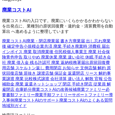
廃業コストAI
廃業コストAIの入口です。廃業にいくらかかるかわからない
を出発点に、業種別の原状回復費・違約金・清算費用を自動
算出 へ進めるように整理しています
廃業コストAI
廃業・閉店
廃業届 書き方
廃業届 出し忘れ
廃業
後 確定申告
小規模企業共済 廃業 手続き
廃業時 消費税 届出
インボイス 廃業 取消
廃業後 住民税
個人事業主 廃業 社会保
険
青色申告 取りやめ 廃業
休業 廃業 違い
会社 休眠 手続き
会
社 廃業 借入金 残る
許認可 廃業 返納
税務署届出
原状回復費
用
店舗 スケルトン返し 費用
閉店 お知らせ 文例
店舗 解約 原
状回復
店舗 居抜き 譲渡
店舗 保証金 返還
閉店 リース 解約
事
業譲渡 廃業 比較
株式譲渡 会社清算 違い
法人 解散 官報 公告
補助金 廃業 返還
ネットショップ 閉店 手続き
閉店 従業員 解
雇
閉店 在庫処分
廃業コストAIの改善候補
廃業ファミリー
必
要書類ファミリー
廃業手順ファミリー
サポートファミリー
導
入事例
廃業コストAIのサポート
廃業コストAIのよくある質問
地域別ガイド