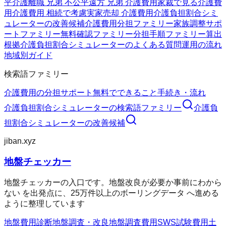
平
介護離職 兄弟 不公平
遠方 兄弟 介護費用
家裁で見る介護費
用
介護費用 相続で考慮
実家売却 介護費用
介護負担割合シミ
ュレーターの改善候補
介護費用分担ファミリー
家族調整サポ
ートファミリー
無料確認ファミリー
分担手順ファミリー
算出
根拠
介護負担割合シミュレーターのよくある質問
運用の流れ
地域別ガイド
検索語ファミリー
介護費用の分担
サポート
無料でできること
手続き・流れ
介護負担割合シミュレーター
の検索語ファミリー
介護負
担割合シミュレーター
の改善候補
jiban.xyz
地盤チェッカー
地盤チェッカーの入口です。地盤改良が必要か事前にわから
ない を出発点に、25万件以上のボーリングデータ へ進める
ように整理しています
地盤費用診断
地盤調査・改良
地盤調査費用
SWS試験費用
土