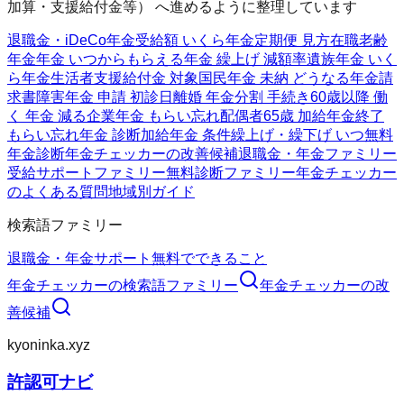
加算・支援給付金等） へ進めるように整理しています
退職金・iDeCo
年金受給額 いくら
年金定期便 見方
在職老齢
年金
年金 いつからもらえる
年金 繰上げ 減額率
遺族年金 いく
ら
年金生活者支援給付金 対象
国民年金 未納 どうなる
年金請
求書
障害年金 申請 初診日
離婚 年金分割 手続き
60歳以降 働
く 年金 減る
企業年金 もらい忘れ
配偶者65歳 加給年金終了
もらい忘れ年金 診断
加給年金 条件
繰上げ・繰下げ いつ
無料
年金診断
年金チェッカーの改善候補
退職金・年金ファミリー
受給サポートファミリー
無料診断ファミリー
年金チェッカー
のよくある質問
地域別ガイド
検索語ファミリー
退職金・年金
サポート
無料でできること
年金チェッカー
の検索語ファミリー
年金チェッカー
の改
善候補
kyoninka.xyz
許認可ナビ