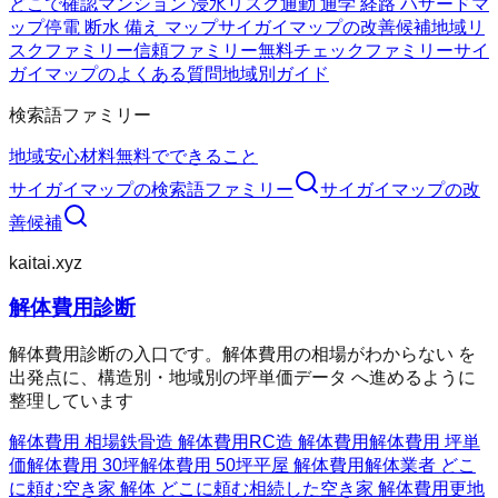
どこで確認
マンション 浸水リスク
通勤 通学 経路 ハザードマ
ップ
停電 断水 備え マップ
サイガイマップの改善候補
地域リ
スクファミリー
信頼ファミリー
無料チェックファミリー
サイ
ガイマップのよくある質問
地域別ガイド
検索語ファミリー
地域
安心材料
無料でできること
サイガイマップ
の検索語ファミリー
サイガイマップ
の改
善候補
kaitai.xyz
解体費用診断
解体費用診断の入口です。解体費用の相場がわからない を
出発点に、構造別・地域別の坪単価データ へ進めるように
整理しています
解体費用 相場
鉄骨造 解体費用
RC造 解体費用
解体費用 坪単
価
解体費用 30坪
解体費用 50坪
平屋 解体費用
解体業者 どこ
に頼む
空き家 解体 どこに頼む
相続した空き家 解体費用
更地