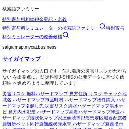
検索語ファミリー
特別寄与料
相続
税金
登記・名義
特別寄与料シミュレーター
の検索語ファミリー
特別寄与
料シミュレーター
の改善候補
saigaimap.mycat.business
サイガイマップ
サイガイマップの入口です。住む場所の災害リスクがわから
ない を出発点に、防災科研J-SHISの公開データに基づく信
頼性 へ進めるように整理しています
災害リスク 無料
ハザードマップ 見方
住所 リスク チェック
地
域名 ハザードマップ
市区町村 ハザードマップ
物件購入 ハザ
ードマップ
引越し先 災害リスク
洪水ハザードマップ
洪水ナ
ビ 見方
内水氾濫 ハザードマップ
高潮ハザードマップ
津波ハ
ザードマップ
液状化マップ
家屋倒壊等氾濫想定区域
要配慮者
避難所
ペット同行避難
線状降水帯 ハザードマップ
避難指示