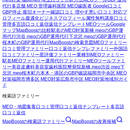
代行
多店舗 MEO 管理
歯科医院 MEO
歯医者 Google口コミ
GBP停止 復旧
オーナー確認
口コミ 増やす
悪い口コミ 対応
プ
ロフィール最適化
ビジネスプロフィール属性
無料講座
口コミ
管理
多言語口コミ返信
返信テンプレート
MEOツール
Google
マップ
MapBoostの比較
駅名のMEO対策
新橋 meoのGBP運
用代行
渋谷 meoのGBP運用代行
下北沢 meoのGBP運用代行
桜木町のGBP運用代行
MapBoostの検索意図
MEOファミリー
口コミ管理ファミリー
口コミ返信テンプレファミリー
外国語
口コミファミリー
星評価ファミリー
業種別MEOファミリー
駅名MEOファミリー
運用代行ファミリー
MEOツールファミ
リー
美容皮膚科
美容室
歯科医院
整骨院
新橋 meo
渋谷 meo
下
北沢 meo
桜木町
六本木・港区のGBP確認
福岡市中央区 MEO
対策
福岡市博多区 MEO対策
広島市中区 MEO対策
地域別ガイ
ド
検索語ファミリー
MEO・地図集客
口コミ管理
口コミ返信テンプレート
多言語
口コミ返信
MapBoost
の検索語ファミリー
MapBoost
の改善候補