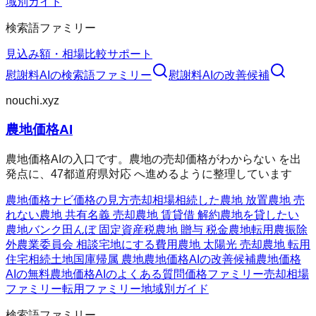
域別ガイド
検索語ファミリー
見込み額・相場
比較
サポート
慰謝料AI
の検索語ファミリー
慰謝料AI
の改善候補
nouchi.xyz
農地価格AI
農地価格AIの入口です。農地の売却価格がわからない を出
発点に、47都道府県対応 へ進めるように整理しています
農地価格ナビ
価格の見方
売却相場
相続した農地 放置
農地 売
れない
農地 共有名義 売却
農地 賃貸借 解約
農地を貸したい
農地バンク
田んぼ 固定資産税
農地 贈与 税金
農地転用
農振除
外
農業委員会 相談
宅地にする費用
農地 太陽光 売却
農地 転用
住宅
相続土地国庫帰属 農地
農地価格AIの改善候補
農地価格
AIの無料
農地価格AIのよくある質問
価格ファミリー
売却相場
ファミリー
転用ファミリー
地域別ガイド
検索語ファミリー