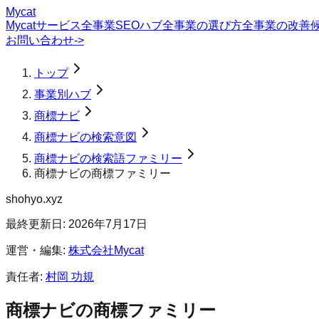
Mycat
Mycatサービス
全事業SEOハブ
全事業の選び方
全事業の改善
お問い合わせ
->
トップ
事業別ハブ
商標ナビ
商標ナビの検索意図
商標ナビの検索語ファミリー
商標ナビの商標ファミリー
shohyo.xyz
最終更新日:
2026年7月17日
運営・編集:
株式会社Mycat
責任者:
村岡 功規
商標ナビの商標ファミリー