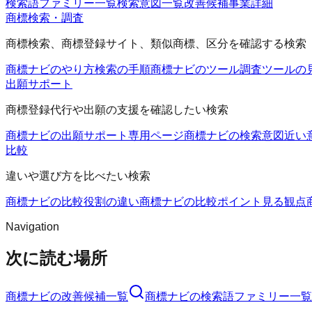
検索語ファミリー一覧
検索意図一覧
改善候補
事業詳細
商標検索・調査
商標検索、商標登録サイト、類似商標、区分を確認する検索
商標ナビのやり方
検索の手順
商標ナビのツール
調査ツールの
出願サポート
商標登録代行や出願の支援を確認したい検索
商標ナビの出願サポート
専用ページ
商標ナビの検索意図
近い
比較
違いや選び方を比べたい検索
商標ナビの比較
役割の違い
商標ナビの比較ポイント
見る観点
Navigation
次に読む場所
商標ナビ
の改善候補一覧
商標ナビ
の検索語ファミリー一覧