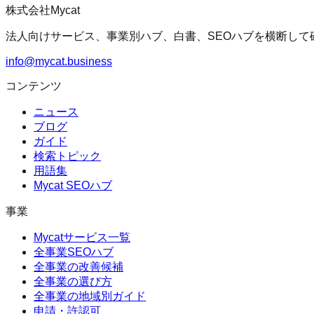
株式会社Mycat
法人向けサービス、事業別ハブ、白書、SEOハブを横断して
info@mycat.business
コンテンツ
ニュース
ブログ
ガイド
検索トピック
用語集
Mycat SEOハブ
事業
Mycatサービス一覧
全事業SEOハブ
全事業の改善候補
全事業の選び方
全事業の地域別ガイド
申請・許認可