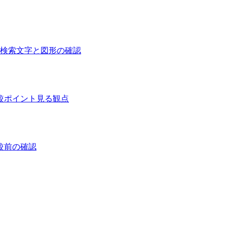
 検索
文字と図形の確認
較ポイント
見る観点
較前の確認