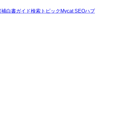
候補
白書
ガイド
検索トピック
Mycat SEOハブ