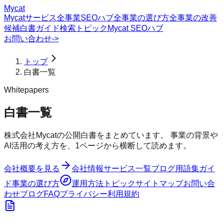
Mycat
Mycatサービス
全事業SEOハブ
全事業の選び方
全事業の改善
候補
白書
ガイド
検索トピック
Mycat SEOハブ
お問い合わせ
->
トップ
白書一覧
Whitepapers
白書一覧
株式会社Mycatの公開白書をまとめています。 事業の背景や
AI活用の考え方を、1ページから横断して読めます。
会社概要を見る
会社情報
サービス一覧
ブログ
用語集
ガイ
ド
事業の選び方
運用方法
トピック
サイトマップ
お問い合
わせ
ブログ
FAQ
プライバシー
利用規約