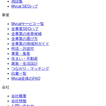
用語集
Mycat SEOハブ
事業
Mycatサービス一覧
全事業SEOハブ
全事業の改善候補
全事業の選び方
全事業の地域別ガイド
申請・許認可
事業・集客
住まい・不動産
家族・生活設計
つながり・マッチング
白書一覧
Mycat全体のFAQ
会社
会社概要
会社情報
お問い合わせ