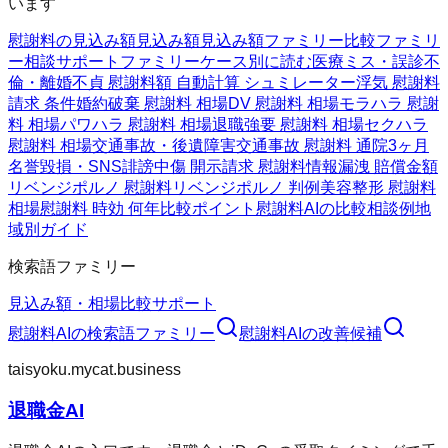
います
慰謝料の見込み額
見込み額
見込み額ファミリー
比較ファミリ
ー
相談サポートファミリー
ケース別に読む
医療ミス・誤診
不
倫・離婚
不貞 慰謝料額 自動計算 シュミレーター
浮気 慰謝料
請求 条件
婚約破棄 慰謝料 相場
DV 慰謝料 相場
モラハラ 慰謝
料 相場
パワハラ 慰謝料 相場
退職強要 慰謝料 相場
セクハラ
慰謝料 相場
交通事故・後遺障害
交通事故 慰謝料 通院3ヶ月
名誉毀損・SNS
誹謗中傷 開示請求 慰謝料
情報漏洩 賠償金額
リベンジポルノ 慰謝料
リベンジポルノ 判例
美容整形 慰謝料
相場
慰謝料 時効 何年
比較ポイント
慰謝料AIの比較
相談例
地
域別ガイド
検索語ファミリー
見込み額・相場
比較
サポート
慰謝料AI
の検索語ファミリー
慰謝料AI
の改善候補
taisyoku.mycat.business
退職金AI