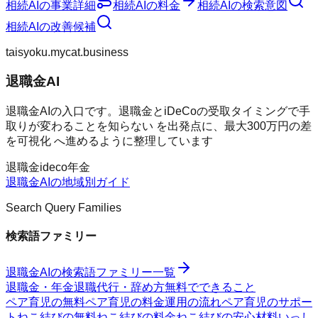
相続AI
の事業詳細
相続AI
の料金
相続AI
の検索意図
相続AI
の改善候補
taisyoku.mycat.business
退職金AI
退職金AIの入口です。退職金とiDeCoの受取タイミングで手
取りが変わることを知らない を出発点に、最大300万円の差
を可視化 へ進めるように整理しています
退職金
ideco
年金
退職金AI
の地域別ガイド
Search Query Families
検索語ファミリー
退職金AI
の検索語ファミリー一覧
退職金・年金
退職代行・辞め方
無料でできること
ペア育児の無料
ペア育児の料金
運用の流れ
ペア育児のサポー
ト
ねこ結びの無料
ねこ結びの料金
ねこ結びの安心材料
いっし