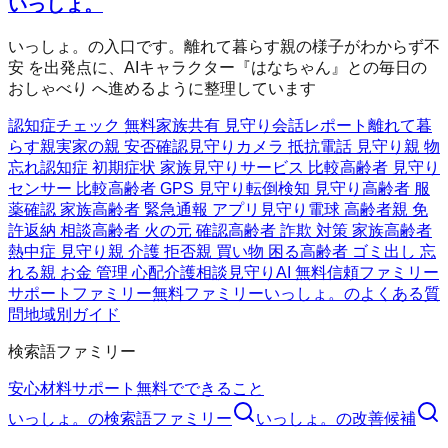
いっしょ。
いっしょ。の入口です。離れて暮らす親の様子がわからず不
安 を出発点に、AIキャラクター『はなちゃん』との毎日の
おしゃべり へ進めるように整理しています
認知症チェック 無料
家族共有 見守り
会話レポート
離れて暮
らす親
実家の親 安否確認
見守りカメラ 抵抗
電話 見守り
親 物
忘れ
認知症 初期症状 家族
見守りサービス 比較
高齢者 見守り
センサー 比較
高齢者 GPS 見守り
転倒検知 見守り
高齢者 服
薬確認 家族
高齢者 緊急通報 アプリ
見守り電球 高齢者
親 免
許返納 相談
高齢者 火の元 確認
高齢者 詐欺 対策 家族
高齢者
熱中症 見守り
親 介護 拒否
親 買い物 困る
高齢者 ゴミ出し 忘
れる
親 お金 管理 心配
介護相談
見守りAI 無料
信頼ファミリー
サポートファミリー
無料ファミリー
いっしょ。のよくある質
問
地域別ガイド
検索語ファミリー
安心材料
サポート
無料でできること
いっしょ。
の検索語ファミリー
いっしょ。
の改善候補