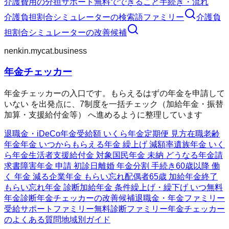
介護費用の分担
サポート
無料でできること
手続き・流れ
介護負担割合シミュレーター
の検索語ファミリー
介護負
担割合シミュレーター
の改善候補
nenkin.mycat.business
年金チェッカー
年金チェッカーの入口です。もらえるはずの年金を申請して
いない を出発点に、7制度を一括チェック（加給年金・振替
加算・支援給付金等） へ進めるように整理しています
退職金・iDeCo
年金受給額 いくら
年金定期便 見方
在職老齢
年金
年金 いつからもらえる
年金 繰上げ 減額率
遺族年金 いく
ら
年金生活者支援給付金 対象
国民年金 未納 どうなる
年金請
求書
障害年金 申請 初診日
離婚 年金分割 手続き
60歳以降 働
く 年金 減る
企業年金 もらい忘れ
配偶者65歳 加給年金終了
もらい忘れ年金 診断
加給年金 条件
繰上げ・繰下げ いつ
無料
年金診断
年金チェッカーの改善候補
退職金・年金ファミリー
受給サポートファミリー
無料診断ファミリー
年金チェッカー
のよくある質問
地域別ガイド