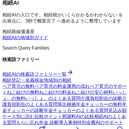
相続AI
相続AIの入口です。相続税がいくらかかるかわからない を
出発点に、3秒で概算完了 へ進めるように整理しています
相続
路線価
遺産
相続AI
の地域別ガイド
Search Query Families
検索語ファミリー
相続AI
の検索語ファミリー一覧
相続
登記・名義
税金
地域別の相続
ペア育児の無料
ペア育児の料金
運用の流れ
ペア育児のサポー
ト
ねこ結びの無料
ねこ結びの料金
ねこ結びの安心材料
いっし
ょ。の無料
いっしょ。のよくある質問
介護負担割合の診断
介
護負担割合のよくある質問
算出根拠
年金チェッカーの無料
年
金チェッカーの診断
年金チェッカーのよくある質問
見込み額
ケース別に読む
比較ポイント
慰謝料AIの比較
相続AIのよくあ
る質問
もらい忘れ年金 診断
導入事例
特別会費AIのサポート