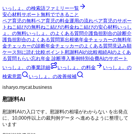
いっしょ。
の検索語ファミリー一覧
安心材料
サポート
無料でできること
ペア育児の無料
ペア育児の料金
運用の流れ
ペア育児のサポー
ト
ねこ結びの無料
ねこ結びの料金
ねこ結びの安心材料
いっし
ょ。の無料
いっしょ。のよくある質問
介護負担割合の診断
介
護負担割合のよくある質問
算出根拠
年金チェッカーの無料
年
金チェッカーの診断
年金チェッカーのよくある質問
見込み額
ケース別に読む
比較ポイント
慰謝料AIの比較
相続AIのよくあ
る質問
もらい忘れ年金 診断
導入事例
特別会費AIのサポート
いっしょ。
の事業詳細
いっしょ。
の料金
いっしょ。
の
検索意図
いっしょ。
の改善候補
isharyo.mycat.business
慰謝料AI
慰謝料AIの入口です。慰謝料の相場がわからない を出発点
に、10,000件以上の裁判例データ へ進めるように整理して
います