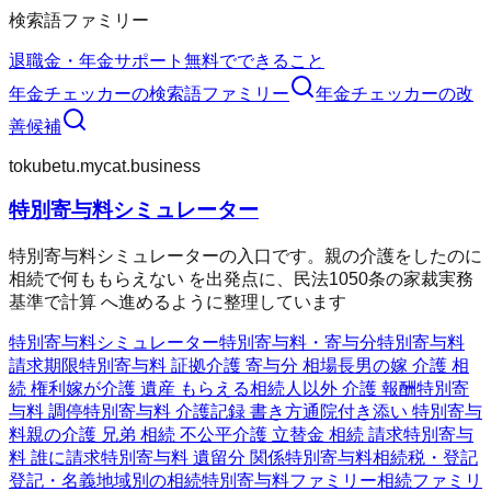
検索語ファミリー
退職金・年金
サポート
無料でできること
年金チェッカー
の検索語ファミリー
年金チェッカー
の改
善候補
tokubetu.mycat.business
特別寄与料シミュレーター
特別寄与料シミュレーターの入口です。親の介護をしたのに
相続で何ももらえない を出発点に、民法1050条の家裁実務
基準で計算 へ進めるように整理しています
特別寄与料シミュレーター
特別寄与料・寄与分
特別寄与料
請求期限
特別寄与料 証拠
介護 寄与分 相場
長男の嫁 介護 相
続 権利
嫁が介護 遺産 もらえる
相続人以外 介護 報酬
特別寄
与料 調停
特別寄与料 介護記録 書き方
通院付き添い 特別寄与
料
親の介護 兄弟 相続 不公平
介護 立替金 相続 請求
特別寄与
料 誰に請求
特別寄与料 遺留分 関係
特別寄与料
相続税・登記
登記・名義
地域別の相続
特別寄与料ファミリー
相続ファミリ