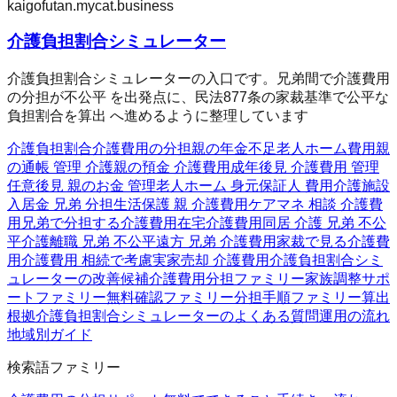
kaigofutan.mycat.business
介護負担割合シミュレーター
介護負担割合シミュレーターの入口です。兄弟間で介護費用
の分担が不公平 を出発点に、民法877条の家裁基準で公平な
負担割合を算出 へ進めるように整理しています
介護負担割合
介護費用の分担
親の年金不足
老人ホーム費用
親
の通帳 管理 介護
親の預金 介護費用
成年後見 介護費用 管理
任意後見 親のお金 管理
老人ホーム 身元保証人 費用
介護施設
入居金 兄弟 分担
生活保護 親 介護費用
ケアマネ 相談 介護費
用
兄弟で分担する介護費用
在宅介護費用
同居 介護 兄弟 不公
平
介護離職 兄弟 不公平
遠方 兄弟 介護費用
家裁で見る介護費
用
介護費用 相続で考慮
実家売却 介護費用
介護負担割合シミ
ュレーターの改善候補
介護費用分担ファミリー
家族調整サポ
ートファミリー
無料確認ファミリー
分担手順ファミリー
算出
根拠
介護負担割合シミュレーターのよくある質問
運用の流れ
地域別ガイド
検索語ファミリー