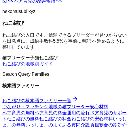
図
ペア育児
の改善候補
nekomusubi.xyz
ねこ結び
ねこ結びの入口です。信頼できるブリーダーが見つからない
を出発点に、成約手数料5.5%を事前に明記 へ進めるように
整理しています
猫
ブリーダー
子猫
ねこ結び
ねこ結び
の地域別ガイド
Search Query Families
検索語ファミリー
ねこ結び
の検索語ファミリー一覧
つながり・マッチング
地域の猫ブリーダー
安心材料
ペア育児の無料
ペア育児の料金
運用の流れ
ペア育児のサポー
ト
ねこ結びの無料
ねこ結びの料金
ねこ結びの安心材料
いっし
ょ。の無料
いっしょ。のよくある質問
介護負担割合の診断
介