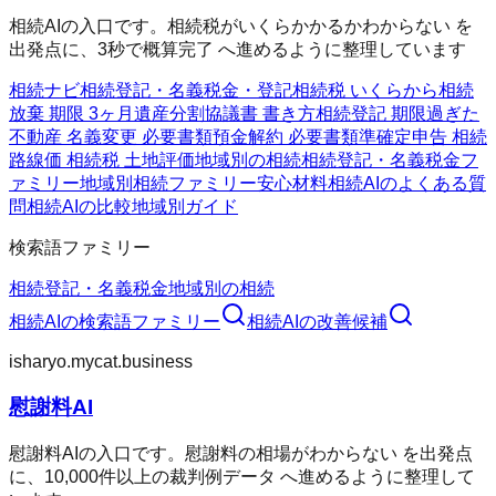
相続AIの入口です。相続税がいくらかかるかわからない を
出発点に、3秒で概算完了 へ進めるように整理しています
相続ナビ
相続
登記・名義
税金・登記
相続税 いくらから
相続
放棄 期限 3ヶ月
遺産分割協議書 書き方
相続登記 期限過ぎた
不動産 名義変更 必要書類
預金解約 必要書類
準確定申告 相続
路線価 相続税 土地評価
地域別の相続
相続
登記・名義
税金フ
ァミリー
地域別相続ファミリー
安心材料
相続AIのよくある質
問
相続AIの比較
地域別ガイド
検索語ファミリー
相続
登記・名義
税金
地域別の相続
相続AI
の検索語ファミリー
相続AI
の改善候補
isharyo.mycat.business
慰謝料AI
慰謝料AIの入口です。慰謝料の相場がわからない を出発点
に、10,000件以上の裁判例データ へ進めるように整理して