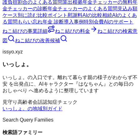
護負担割合のよくある質問
算出根拠
年金チェッカーの無料
年
金チェッカーの診断
年金チェッカーのよくある質問
見込み額
ケース別に読む
比較ポイント
慰謝料AIの比較
相続AIのよくあ
る質問
もらい忘れ年金 診断
導入事例
特別会費AIのサポート
ねこ結び
の事業詳細
ねこ結び
の料金
ねこ結び
の検索意
図
ねこ結び
の改善候補
issyo.xyz
いっしょ。
いっしょ。の入口です。離れて暮らす親の様子がわからず不
安 を出発点に、AIキャラクター『はなちゃん』との毎日の
おしゃべり へ進めるように整理しています
見守り
高齢者
会話
認知症チェック
いっしょ。
の地域別ガイド
Search Query Families
検索語ファミリー