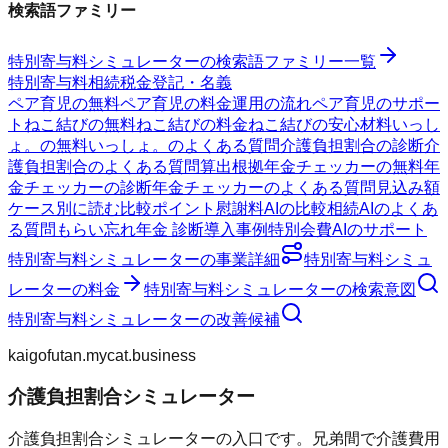
検索語ファミリー
特別寄与料シミュレーター
の検索語ファミリー一覧
特別寄与料
相続
税金
登記・名義
ペア育児の無料
ペア育児の料金
運用の流れ
ペア育児のサポー
ト
ねこ結びの無料
ねこ結びの料金
ねこ結びの安心材料
いっし
ょ。の無料
いっしょ。のよくある質問
介護負担割合の診断
介
護負担割合のよくある質問
算出根拠
年金チェッカーの無料
年
金チェッカーの診断
年金チェッカーのよくある質問
見込み額
ケース別に読む
比較ポイント
慰謝料AIの比較
相続AIのよくあ
る質問
もらい忘れ年金 診断
導入事例
特別会費AIのサポート
特別寄与料シミュレーター
の事業詳細
特別寄与料シミュ
レーター
の料金
特別寄与料シミュレーター
の検索意図
特別寄与料シミュレーター
の改善候補
kaigofutan.mycat.business
介護負担割合シミュレーター
介護負担割合シミュレーターの入口です。兄弟間で介護費用