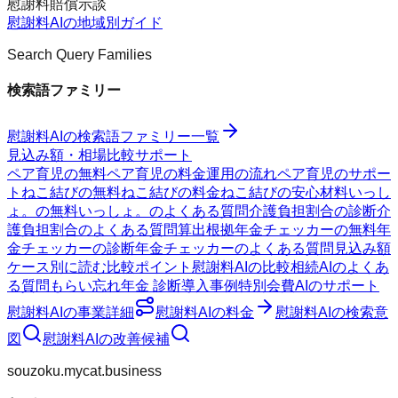
慰謝料
賠償
示談
慰謝料AI
の地域別ガイド
Search Query Families
検索語ファミリー
慰謝料AI
の検索語ファミリー一覧
見込み額・相場
比較
サポート
ペア育児の無料
ペア育児の料金
運用の流れ
ペア育児のサポー
ト
ねこ結びの無料
ねこ結びの料金
ねこ結びの安心材料
いっし
ょ。の無料
いっしょ。のよくある質問
介護負担割合の診断
介
護負担割合のよくある質問
算出根拠
年金チェッカーの無料
年
金チェッカーの診断
年金チェッカーのよくある質問
見込み額
ケース別に読む
比較ポイント
慰謝料AIの比較
相続AIのよくあ
る質問
もらい忘れ年金 診断
導入事例
特別会費AIのサポート
慰謝料AI
の事業詳細
慰謝料AI
の料金
慰謝料AI
の検索意
図
慰謝料AI
の改善候補
souzoku.mycat.business