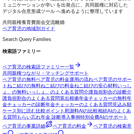
ミュニケーションが辛い を出発点に、共同親権に対応した
デジタル合意形成ツール へ進めるように整理しています
共同親権
養育費
面会交流
離婚
ペア育児
の地域別ガイド
Search Query Families
検索語ファミリー
ペア育児
の検索語ファミリー一覧
共同親権
つながり・マッチング
サポート
ペア育児の無料
ペア育児の料金
運用の流れ
ペア育児のサポー
ト
ねこ結びの無料
ねこ結びの料金
ねこ結びの安心材料
いっし
ょ。の無料
いっしょ。のよくある質問
介護負担割合の診断
介
護負担割合のよくある質問
算出根拠
年金チェッカーの無料
年
金チェッカーの診断
年金チェッカーのよくある質問
見込み額
ケース別に読む
比較ポイント
慰謝料AIの比較
相続AIのよくあ
る質問
もらい忘れ年金 診断
導入事例
特別会費AIのサポート
ペア育児
の事業詳細
ペア育児
の料金
ペア育児
の検索意