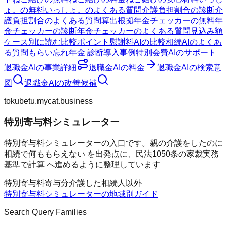
ょ。の無料
いっしょ。のよくある質問
介護負担割合の診断
介
護負担割合のよくある質問
算出根拠
年金チェッカーの無料
年
金チェッカーの診断
年金チェッカーのよくある質問
見込み額
ケース別に読む
比較ポイント
慰謝料AIの比較
相続AIのよくあ
る質問
もらい忘れ年金 診断
導入事例
特別会費AIのサポート
退職金AI
の事業詳細
退職金AI
の料金
退職金AI
の検索意
図
退職金AI
の改善候補
tokubetu.mycat.business
特別寄与料シミュレーター
特別寄与料シミュレーターの入口です。親の介護をしたのに
相続で何ももらえない を出発点に、民法1050条の家裁実務
基準で計算 へ進めるように整理しています
特別寄与料
寄与分
介護した
相続人以外
特別寄与料シミュレーター
の地域別ガイド
Search Query Families