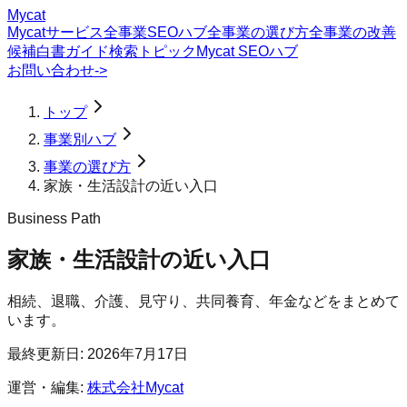
Mycat
Mycatサービス
全事業SEOハブ
全事業の選び方
全事業の改善
候補
白書
ガイド
検索トピック
Mycat SEOハブ
お問い合わせ
->
トップ
事業別ハブ
事業の選び方
家族・生活設計の近い入口
Business Path
家族・生活設計の近い入口
相続、退職、介護、見守り、共同養育、年金などをまとめて
います。
最終更新日:
2026年7月17日
運営・編集:
株式会社Mycat