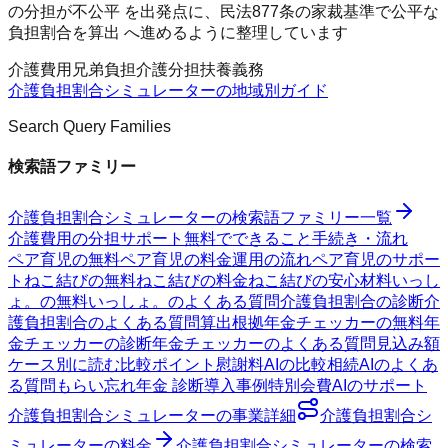
の分担が不公平 を出発点に、民法877条の家裁基準で公平な
負担割合を算出 へ進めるように整理しています
介護費用
兄弟負担
介護分担
扶養義務
介護負担割合シミュレーター
の地域別ガイド
Search Query Families
検索語ファミリー
介護負担割合シミュレーター
の検索語ファミリー一覧
介護費用の分担
サポート
無料でできること
手続き・流れ
ペア育児の無料
ペア育児の料金
運用の流れ
ペア育児のサポー
ト
ねこ結びの無料
ねこ結びの料金
ねこ結びの安心材料
いっし
ょ。の無料
いっしょ。のよくある質問
介護負担割合の診断
介
護負担割合のよくある質問
算出根拠
年金チェッカーの無料
年
金チェッカーの診断
年金チェッカーのよくある質問
見込み額
ケース別に読む
比較ポイント
慰謝料AIの比較
相続AIのよくあ
る質問
もらい忘れ年金 診断
導入事例
特別会費AIのサポート
介護負担割合シミュレーター
の事業詳細
介護負担割合シ
ミュレーター
の料金
介護負担割合シミュレーター
の検索