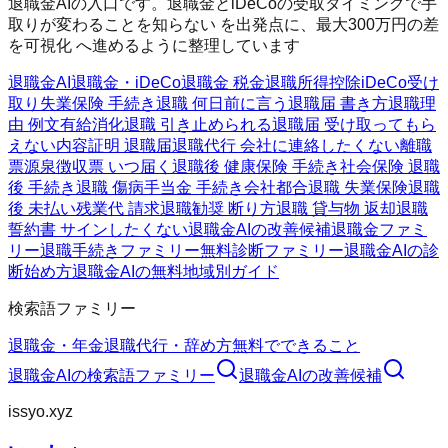
退職金AIの入口です。退職金とiDeCoの受取タイミングで手
取りが変わることを知らない を出発点に、最大300万円の差
を可視化 へ進めるように整理しています
退職金AI
退職金・iDeCo
退職金 税金
退職所得控除
iDeCo受け
取り
失業保険 手続き
退職 何日前に言う
退職届 書き方
退職理
由 例文
有給消化
退職 引き止められる
退職届 受け取ってもら
えない
内容証明 退職届
退職代行 会社に連絡したくない
離職
票
源泉徴収票 いつ届く
退職後 健康保険 手続き
社会保険 退職
後 手続き
退職 傷病手当金 手続き
会社都合退職 失業保険
退職
後 未払い残業代 請求
退職勧奨 断り方
退職 貸与物 返却
退職
誓約書 サインしたくない
退職金AIの改善候補
退職金ファミ
リー
退職手続きファミリー
無料診断ファミリー
退職金AIの診
断
始め方
退職金AIの無料
地域別ガイド
検索語ファミリー
退職金・年金
退職代行・辞め方
無料でできること
退職金AI
の検索語ファミリー
退職金AI
の改善候補
issyo.xyz