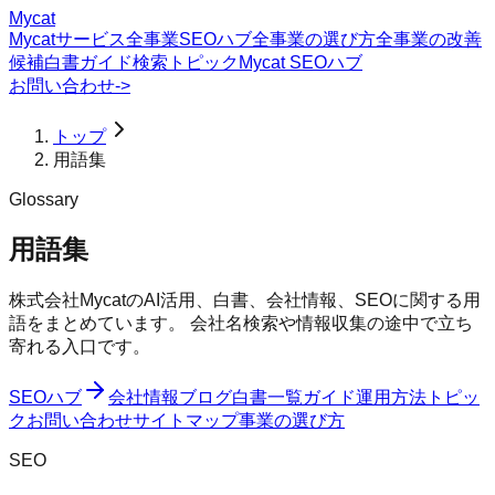
Mycat
Mycatサービス
全事業SEOハブ
全事業の選び方
全事業の改善
候補
白書
ガイド
検索トピック
Mycat SEOハブ
お問い合わせ
->
トップ
用語集
Glossary
用語集
株式会社MycatのAI活用、白書、会社情報、SEOに関する用
語をまとめています。 会社名検索や情報収集の途中で立ち
寄れる入口です。
SEOハブ
会社情報
ブログ
白書一覧
ガイド
運用方法
トピッ
ク
お問い合わせ
サイトマップ
事業の選び方
SEO