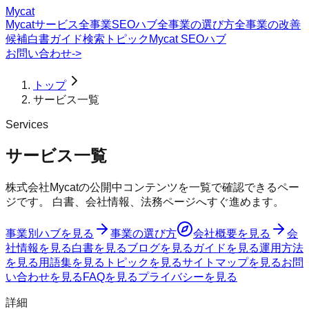
Mycat
Mycatサービス
全事業SEOハブ
全事業の選び方
全事業の改善
候補
白書
ガイド
検索トピック
Mycat SEOハブ
お問い合わせ
->
トップ
サービス一覧
Services
サービス一覧
株式会社Mycatの公開中コンテンツを一覧で確認できるペー
ジです。 白書、会社情報、法務ページへすぐ進めます。
事業別ハブを見る
事業の選び方
会社概要を見る
会
社情報を見る
白書を見る
ブログを見る
ガイドを見る
運用方法
を見る
用語集を見る
トピックを見る
サイトマップを見る
お問
い合わせを見る
FAQを見る
プライバシーを見る
詳細