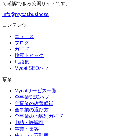
て確認できる公開サイトです。
info@mycat.business
コンテンツ
ニュース
ブログ
ガイド
検索トピック
用語集
Mycat SEOハブ
事業
Mycatサービス一覧
全事業SEOハブ
全事業の改善候補
全事業の選び方
全事業の地域別ガイド
申請・許認可
事業・集客
住まい・不動産