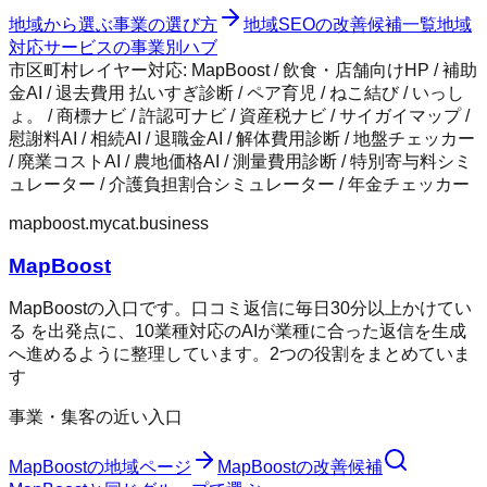
地域から選ぶ事業の選び方
地域SEOの改善候補一覧
地域
対応サービスの事業別ハブ
市区町村レイヤー対応:
MapBoost / 飲食・店舗向けHP / 補助
金AI / 退去費用 払いすぎ診断 / ペア育児 / ねこ結び / いっし
ょ。 / 商標ナビ / 許認可ナビ / 資産税ナビ / サイガイマップ /
慰謝料AI / 相続AI / 退職金AI / 解体費用診断 / 地盤チェッカー
/ 廃業コストAI / 農地価格AI / 測量費用診断 / 特別寄与料シミ
ュレーター / 介護負担割合シミュレーター / 年金チェッカー
mapboost.mycat.business
MapBoost
MapBoostの入口です。口コミ返信に毎日30分以上かけてい
る を出発点に、10業種対応のAIが業種に合った返信を生成
へ進めるように整理しています。2つの役割をまとめていま
す
事業・集客の近い入口
MapBoost
の地域ページ
MapBoost
の改善候補