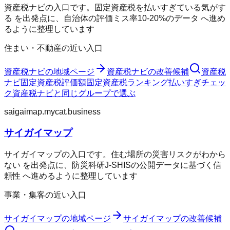
資産税ナビの入口です。固定資産税を払いすぎている気がす
る を出発点に、自治体の評価ミス率10-20%のデータ へ進め
るように整理しています
住まい・不動産の近い入口
資産税ナビ
の地域ページ
資産税ナビ
の改善候補
資産税
ナビ
固定資産税評価額
固定資産税ランキング
払いすぎチェッ
ク
資産税ナビ
と同じグループで選ぶ
saigaimap.mycat.business
サイガイマップ
サイガイマップの入口です。住む場所の災害リスクがわから
ない を出発点に、防災科研J-SHISの公開データに基づく信
頼性 へ進めるように整理しています
事業・集客の近い入口
サイガイマップ
の地域ページ
サイガイマップ
の改善候補