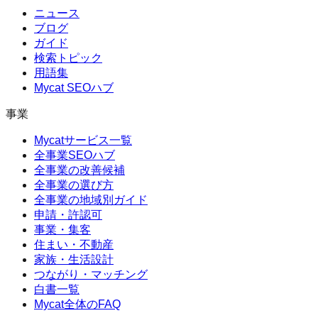
ニュース
ブログ
ガイド
検索トピック
用語集
Mycat SEOハブ
事業
Mycatサービス一覧
全事業SEOハブ
全事業の改善候補
全事業の選び方
全事業の地域別ガイド
申請・許認可
事業・集客
住まい・不動産
家族・生活設計
つながり・マッチング
白書一覧
Mycat全体のFAQ