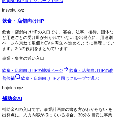
MapBoost
と同じグループで選ぶ
insyoku.xyz
飲食・店舗向けHP
飲食・店舗向けHPの入口です。宴会、法事、接待、団体な
ど用途ごとの受け皿が分かれていない を出発点に、用途別
ページを束ねて単価とCVを両立 へ進めるように整理してい
ます。2つの役割をまとめています
事業・集客の近い入口
飲食・店舗向けHP
の地域ページ
飲食・店舗向けHP
の改
善候補
飲食・店舗向けHP
と同じグループで選ぶ
hojokin.xyz
補助金AI
補助金AIの入口です。事業計画書の書き方がわからない を
出発点に、入力内容が揃っている場合、30分を目安に事業