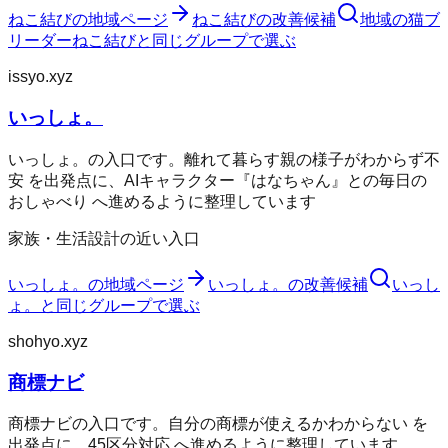
ねこ結び
の地域ページ
ねこ結び
の改善候補
地域の猫ブ
リーダー
ねこ結び
と同じグループで選ぶ
issyo.xyz
いっしょ。
いっしょ。の入口です。離れて暮らす親の様子がわからず不
安 を出発点に、AIキャラクター『はなちゃん』との毎日の
おしゃべり へ進めるように整理しています
家族・生活設計の近い入口
いっしょ。
の地域ページ
いっしょ。
の改善候補
いっし
ょ。
と同じグループで選ぶ
shohyo.xyz
商標ナビ
商標ナビの入口です。自分の商標が使えるかわからない を
出発点に、45区分対応 へ進めるように整理しています