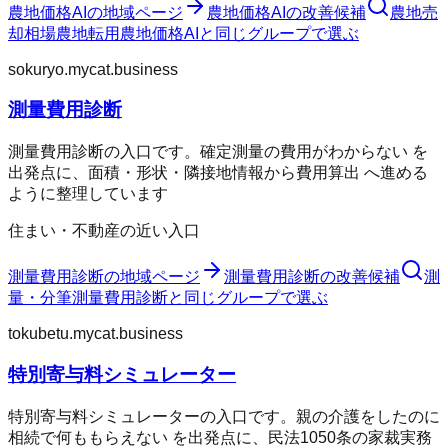
農地価格AI
の地域ページ
農地価格AI
の改善候補
農地売
却相場
農地転用
農地価格AI
と同じグループで選ぶ
sokuryo.mycat.business
測量費用診断
測量費用診断の入口です。確定測量の費用がわからない を
出発点に、面積・形状・隣接地情報から費用算出 へ進める
ように整理しています
住まい・不動産の近い入口
測量費用診断
の地域ページ
測量費用診断
の改善候補
測
量・分筆
測量費用診断
と同じグループで選ぶ
tokubetu.mycat.business
特別寄与料シミュレーター
特別寄与料シミュレーターの入口です。親の介護をしたのに
相続で何ももらえない を出発点に、民法1050条の家裁実務