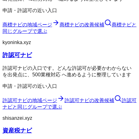
申請・許認可の近い入口
商標ナビ
の地域ページ
商標ナビ
の改善候補
商標ナビ
と
同じグループで選ぶ
kyoninka.xyz
許認可ナビ
許認可ナビの入口です。どんな許認可が必要かわからない
を出発点に、500業種対応 へ進めるように整理しています
申請・許認可の近い入口
許認可ナビ
の地域ページ
許認可ナビ
の改善候補
許認可
ナビ
と同じグループで選ぶ
shisanzei.xyz
資産税ナビ