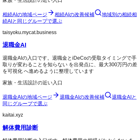
家族・生活設計の近い入口
相続AI
の地域ページ
相続AI
の改善候補
地域別の相続
相
続AI
と同じグループで選ぶ
taisyoku.mycat.business
退職金AI
退職金AIの入口です。退職金とiDeCoの受取タイミングで手
取りが変わることを知らない を出発点に、最大300万円の差
を可視化 へ進めるように整理しています
家族・生活設計の近い入口
退職金AI
の地域ページ
退職金AI
の改善候補
退職金AI
と
同じグループで選ぶ
kaitai.xyz
解体費用診断