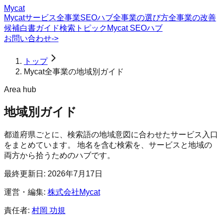
Mycat
Mycatサービス
全事業SEOハブ
全事業の選び方
全事業の改善
候補
白書
ガイド
検索トピック
Mycat SEOハブ
お問い合わせ
->
トップ
Mycat全事業の地域別ガイド
Area hub
地域別ガイド
都道府県ごとに、検索語の地域意図に合わせたサービス入口
をまとめています。 地名を含む検索を、サービスと地域の
両方から拾うためのハブです。
最終更新日:
2026年7月17日
運営・編集:
株式会社Mycat
責任者:
村岡 功規