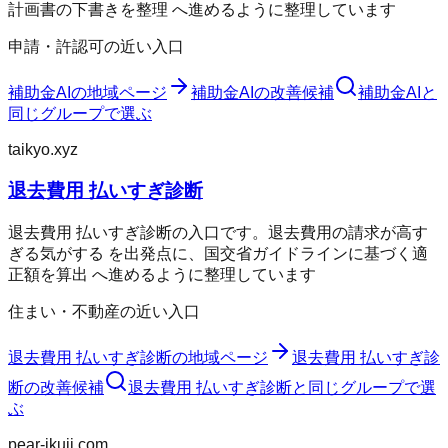
計画書の下書きを整理 へ進めるように整理しています
申請・許認可の近い入口
補助金AI
の地域ページ
補助金AI
の改善候補
補助金AI
と
同じグループで選ぶ
taikyo.xyz
退去費用 払いすぎ診断
退去費用 払いすぎ診断の入口です。退去費用の請求が高す
ぎる気がする を出発点に、国交省ガイドラインに基づく適
正額を算出 へ進めるように整理しています
住まい・不動産の近い入口
退去費用 払いすぎ診断
の地域ページ
退去費用 払いすぎ診
断
の改善候補
退去費用 払いすぎ診断
と同じグループで選
ぶ
pear-ikuji.com