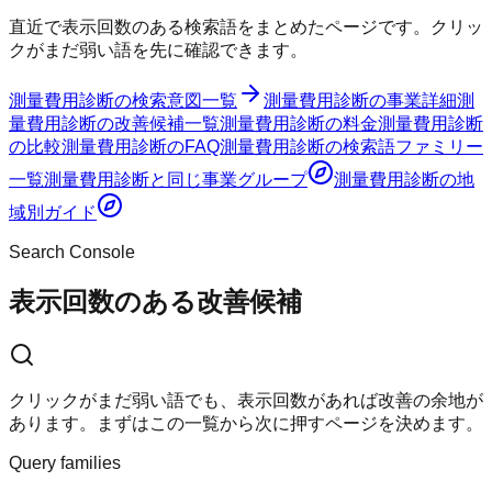
直近で表示回数のある検索語をまとめたページです。クリッ
クがまだ弱い語を先に確認できます。
測量費用診断
の検索意図一覧
測量費用診断
の事業詳細
測
量費用診断
の改善候補一覧
測量費用診断
の料金
測量費用診断
の比較
測量費用診断
のFAQ
測量費用診断
の検索語ファミリー
一覧
測量費用診断
と同じ事業グループ
測量費用診断
の地
域別ガイド
Search Console
表示回数のある改善候補
クリックがまだ弱い語でも、表示回数があれば改善の余地が
あります。まずはこの一覧から次に押すページを決めます。
Query families