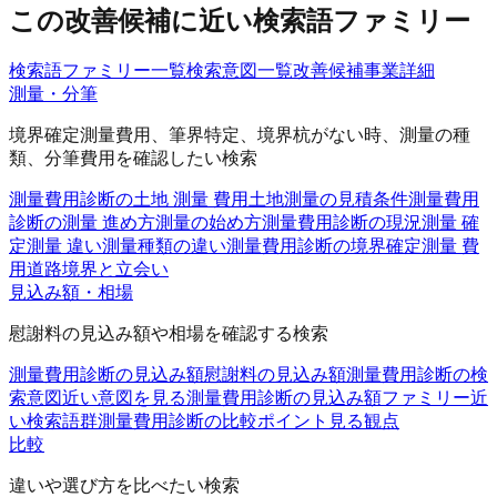
この改善候補に近い検索語ファミリー
検索語ファミリー一覧
検索意図一覧
改善候補
事業詳細
測量・分筆
境界確定測量費用、筆界特定、境界杭がない時、測量の種
類、分筆費用を確認したい検索
測量費用診断の土地 測量 費用
土地測量の見積条件
測量費用
診断の測量 進め方
測量の始め方
測量費用診断の現況測量 確
定測量 違い
測量種類の違い
測量費用診断の境界確定測量 費
用
道路境界と立会い
見込み額・相場
慰謝料の見込み額や相場を確認する検索
測量費用診断の見込み額
慰謝料の見込み額
測量費用診断の検
索意図
近い意図を見る
測量費用診断の見込み額ファミリー
近
い検索語群
測量費用診断の比較ポイント
見る観点
比較
違いや選び方を比べたい検索