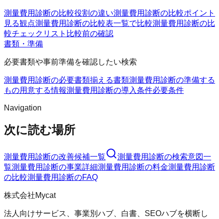
測量費用診断の比較
役割の違い
測量費用診断の比較ポイント
見る観点
測量費用診断の比較表
一覧で比較
測量費用診断の比
較チェックリスト
比較前の確認
書類・準備
必要書類や事前準備を確認したい検索
測量費用診断の必要書類
揃える書類
測量費用診断の準備する
もの
用意する情報
測量費用診断の導入条件
必要条件
Navigation
次に読む場所
測量費用診断
の改善候補一覧
測量費用診断
の検索意図一
覧
測量費用診断
の事業詳細
測量費用診断
の料金
測量費用診断
の比較
測量費用診断
のFAQ
株式会社Mycat
法人向けサービス、事業別ハブ、白書、SEOハブを横断し