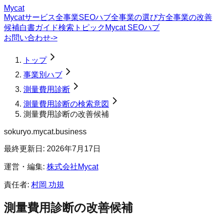
Mycat
Mycatサービス
全事業SEOハブ
全事業の選び方
全事業の改善
候補
白書
ガイド
検索トピック
Mycat SEOハブ
お問い合わせ
->
トップ
事業別ハブ
測量費用診断
測量費用診断の検索意図
測量費用診断の改善候補
sokuryo.mycat.business
最終更新日:
2026年7月17日
運営・編集:
株式会社Mycat
責任者:
村岡 功規
測量費用診断
の改善候補