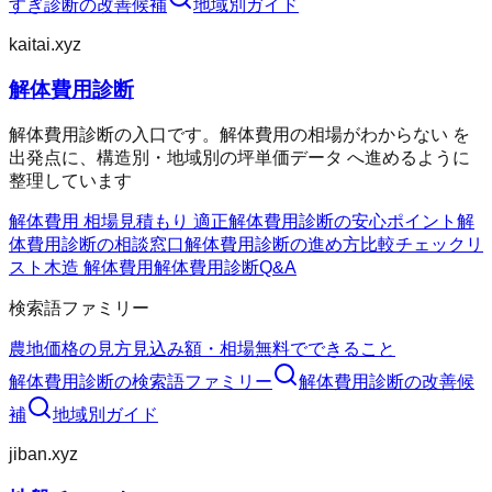
すぎ診断
の改善候補
地域別ガイド
kaitai.xyz
解体費用診断
解体費用診断の入口です。解体費用の相場がわからない を
出発点に、構造別・地域別の坪単価データ へ進めるように
整理しています
解体費用 相場
見積もり 適正
解体費用診断の安心ポイント
解
体費用診断の相談窓口
解体費用診断の進め方
比較チェックリ
スト
木造 解体費用
解体費用診断Q&A
検索語ファミリー
農地価格の見方
見込み額・相場
無料でできること
解体費用診断
の検索語ファミリー
解体費用診断
の改善候
補
地域別ガイド
jiban.xyz