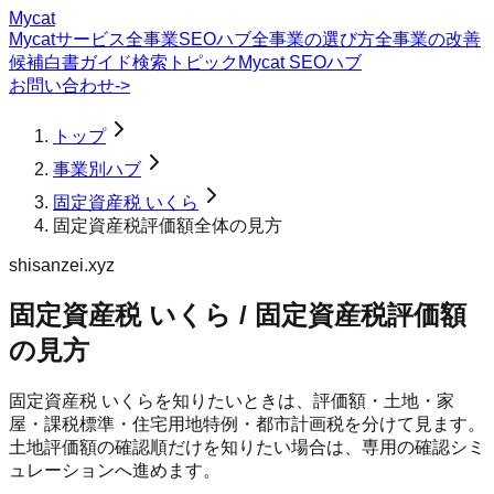
Mycat
Mycatサービス
全事業SEOハブ
全事業の選び方
全事業の改善
候補
白書
ガイド
検索トピック
Mycat SEOハブ
お問い合わせ
->
トップ
事業別ハブ
固定資産税 いくら
固定資産税評価額全体の見方
shisanzei.xyz
固定資産税 いくら / 固定資産税評価額
の見方
固定資産税 いくらを知りたいときは、評価額・土地・家
屋・課税標準・住宅用地特例・都市計画税を分けて見ます。
土地評価額の確認順だけを知りたい場合は、専用の確認シミ
ュレーションへ進めます。