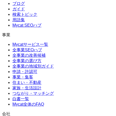
ブログ
ガイド
検索トピック
用語集
Mycat SEOハブ
事業
Mycatサービス一覧
全事業SEOハブ
全事業の改善候補
全事業の選び方
全事業の地域別ガイド
申請・許認可
事業・集客
住まい・不動産
家族・生活設計
つながり・マッチング
白書一覧
Mycat全体のFAQ
会社