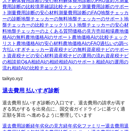
スト
解体費用診断の安心材料
解体費用診断のFAQ
進め方
測量
費用診断の比較
境界確認
比較チェック
測量費用診断のサポー
ト
測量費用診断の安心材料
測量費用診断のFAQ
地盤チェッカ
ーの診断
地盤チェッカーの無料
地盤チェッカーのサポート
地
盤チェッカーの比較チェックリスト
地盤チェッカーの安心材
料
地盤チェッカーのよくある質問
価格の見方
売却相場
農地価
格AIの無料
農地価格AIのサポート
農地価格AIの比較チェック
リスト
農地価格AIの安心材料
農地価格AIのFAQ
過払いの調べ
方
払いすぎチェッカー
資産税ナビの無料
資産税ナビのサポー
ト
資産税ナビの安心材料
資産税ナビの運用の流れ
資産税ナビ
の相談前Q&A
相続AIの相続
相続AIのサポート
相続AIの運用の
流れ
相続AIの比較チェックリスト
taikyo.xyz
退去費用 払いすぎ診断
退去費用 払いすぎ診断の入口です。退去費用の請求が高す
ぎる気がする を出発点に、国交省ガイドラインに基づく適
正額を算出 へ進めるように整理しています
退去費用診断
経年劣化の見方
経年劣化ファミリー
退去費用
退