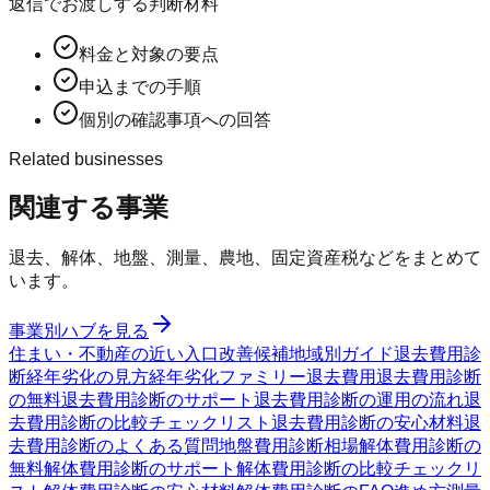
返信でお渡しする判断材料
料金と対象の要点
申込までの手順
個別の確認事項への回答
Related businesses
関連する事業
退去、解体、地盤、測量、農地、固定資産税などをまとめて
います。
事業別ハブを見る
住まい・不動産の近い入口
改善候補
地域別ガイド
退去費用診
断
経年劣化の見方
経年劣化ファミリー
退去費用
退去費用診断
の無料
退去費用診断のサポート
退去費用診断の運用の流れ
退
去費用診断の比較チェックリスト
退去費用診断の安心材料
退
去費用診断のよくある質問
地盤費用診断
相場
解体費用診断の
無料
解体費用診断のサポート
解体費用診断の比較チェックリ