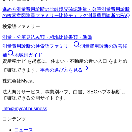
進め方
測量費用診断の比較
境界確認
測量・分筆
測量費用診断
の検索意図
測量ファミリー
比較チェック
測量費用診断のFAQ
検索語ファミリー
測量・分筆
見込み額・相場
比較
書類・準備
測量費用診断
の検索語ファミリー
測量費用診断
の改善候
補
地域別ガイド
資産税ナビ
を起点に、
住まい・不動産の近い入口
をまとめ
て確認できます。
事業の選び方を見る
株式会社Mycat
法人向けサービス、事業別ハブ、白書、SEOハブを横断し
て確認できる公開サイトです。
info@mycat.business
コンテンツ
ニュース