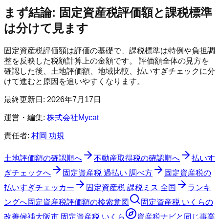
まず結論: 固定資産税評価額と課税標準
は分けて見ます
固定資産税評価額は評価の基礎で、課税標準は特例や負担調
整を反映した税額計算上の金額です。 評価額全体の見方を
確認した後、土地評価額、地域比較、払いすぎチェックに分
けて進むと原因を追いやすくなります。
最終更新日:
2026年7月17日
運営・編集:
株式会社Mycat
責任者:
村岡 功規
土地評価額の確認順へ
不動産取得税の確認順へ
払いす
ぎチェックへ
固定資産税 過払い 調べ方
固定資産税の
払いすぎチェッカー
固定資産税 課税ミス 全国
ランキ
ングへ
固定資産税評価額の検索意図
固定資産税 いくらの
改善候補
大阪市 固定資産税 いくら
資産税ナビ
と同じ事業