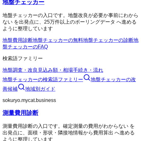
地盤チェッカー
地盤チェッカーの入口です。地盤改良が必要か事前にわから
ない を出発点に、25万件以上のボーリングデータ へ進める
ように整理しています
地盤費用診断
地盤チェッカーの無料
地盤チェッカーの診断
地
盤チェッカーのFAQ
検索語ファミリー
地盤調査・改良
見込み額・相場
手続き・流れ
地盤チェッカー
の検索語ファミリー
地盤チェッカー
の改
善候補
地域別ガイド
sokuryo.mycat.business
測量費用診断
測量費用診断の入口です。確定測量の費用がわからない を
出発点に、面積・形状・隣接地情報から費用算出 へ進める
ように整理しています