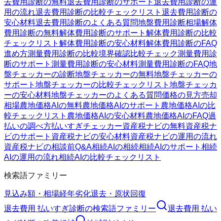
去費用診断の無料
退去費用診断のサポート
退去費用診断の運
用の流れ
退去費用診断の比較チェックリスト
退去費用診断の
安心材料
退去費用診断のよくある質問
地盤費用診断
相場
解体
費用診断の無料
解体費用診断のサポート
解体費用診断の比較
チェックリスト
解体費用診断の安心材料
解体費用診断のFAQ
進め方
測量費用診断の比較
境界確認
比較チェック
測量費用診
断のサポート
測量費用診断の安心材料
測量費用診断のFAQ
地
盤チェッカーの診断
地盤チェッカーの無料
地盤チェッカーの
サポート
地盤チェッカーの比較チェックリスト
地盤チェッカ
ーの安心材料
地盤チェッカーのよくある質問
価格の見方
売却
相場
農地価格AIの無料
農地価格AIのサポート
農地価格AIの比
較チェックリスト
農地価格AIの安心材料
農地価格AIのFAQ
過
払いの調べ方
払いすぎチェッカー
資産税ナビの無料
資産税ナ
ビのサポート
資産税ナビの安心材料
資産税ナビの運用の流れ
資産税ナビの相談前Q&A
相続AIの相続
相続AIのサポート
相続
AIの運用の流れ
相続AIの比較チェックリスト
検索語ファミリー
見込み額・相場
経年劣化
退去・原状回復
退去費用 払いすぎ診断
の検索語ファミリー
退去費用 払い