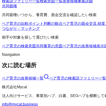
検索語ファミリー一覧
検索意図一覧
改善候補
事業詳細
共同親権
共同親権いつから、養育費、面会交流を確認したい検索
ペア育児の比較ポイント
判断の観点
ペア育児の面会交流 頻度
つながり・マッチング
相手や対象を探して選びたい検索
ペア育児の検索意図
共同養育の意図
ペア育児の改善候補
表示
Navigation
次に読む場所
ペア育児
の改善候補一覧
ペア育児
の検索語ファミリー一覧
株式会社Mycat
法人向けサービス、事業別ハブ、白書、SEOハブを横断して
info@mycat.business