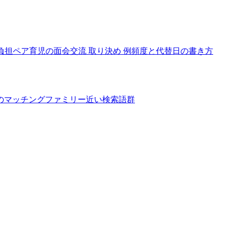
負担
ペア育児の面会交流 取り決め 例
頻度と代替日の書き方
のマッチングファミリー
近い検索語群