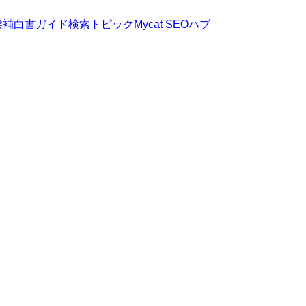
候補
白書
ガイド
検索トピック
Mycat SEOハブ