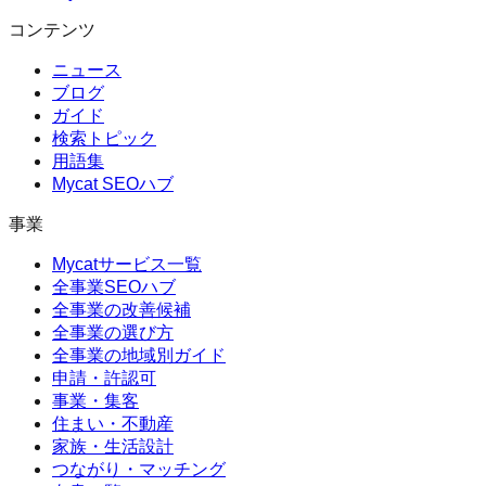
コンテンツ
ニュース
ブログ
ガイド
検索トピック
用語集
Mycat SEOハブ
事業
Mycatサービス一覧
全事業SEOハブ
全事業の改善候補
全事業の選び方
全事業の地域別ガイド
申請・許認可
事業・集客
住まい・不動産
家族・生活設計
つながり・マッチング