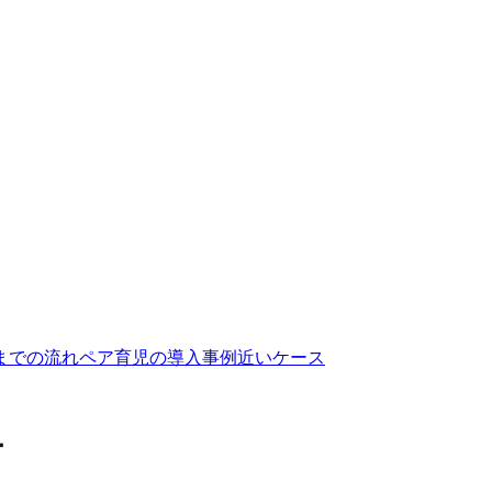
までの流れ
ペア育児の導入事例
近いケース
ー