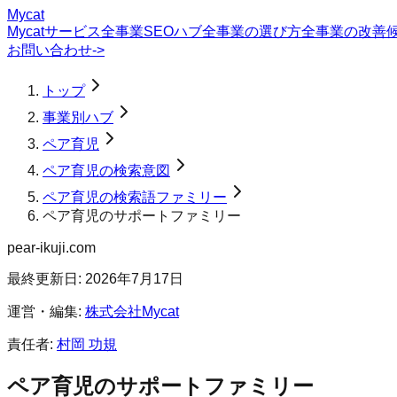
Mycat
Mycatサービス
全事業SEOハブ
全事業の選び方
全事業の改善
お問い合わせ
->
トップ
事業別ハブ
ペア育児
ペア育児の検索意図
ペア育児の検索語ファミリー
ペア育児のサポートファミリー
pear-ikuji.com
最終更新日:
2026年7月17日
運営・編集:
株式会社Mycat
責任者:
村岡 功規
ペア育児のサポートファミリー