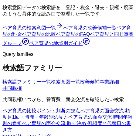
検索意図データの検索語を、登記・税金・退去・親権・廃業
のような具体的な読み口で整理した一覧です。
ペア育児
の検索意図一覧
ペア育児
の改善候補一覧
ペア育
児
の料金
ペア育児
の比較
ペア育児
のFAQ
ペア育児
と同じ事業
グループ
ペア育児
の地域別ガイド
Query families
検索語ファミリー
検索語ファミリー一覧
検索意図一覧
改善候補
事業詳細
共同親権
共同親権いつから、養育費、面会交流を確認したい検索
ペア育児の比較ポイント
判断の観点
ペア育児の面会交流 頻
度
月1回・時間・年齢別の見方
ペア育児の面会交流 時間
年齢
別の負担
ペア育児の面会交流 取り決め 例
頻度と代替日の書
き方