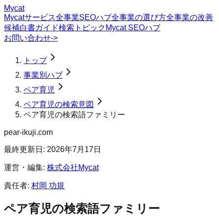
Mycat
Mycatサービス
全事業SEOハブ
全事業の選び方
全事業の改善
候補
白書
ガイド
検索トピック
Mycat SEOハブ
お問い合わせ
->
トップ
事業別ハブ
ペア育児
ペア育児の検索意図
ペア育児の検索語ファミリー
pear-ikuji.com
最終更新日:
2026年7月17日
運営・編集:
株式会社Mycat
責任者:
村岡 功規
ペア育児
の検索語ファミリー