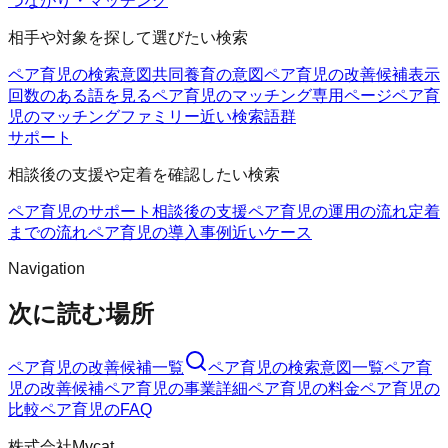
つながり・マッチング
相手や対象を探して選びたい検索
ペア育児の検索意図
共同養育の意図
ペア育児の改善候補
表示
回数のある語を見る
ペア育児のマッチング
専用ページ
ペア育
児のマッチングファミリー
近い検索語群
サポート
相談後の支援や定着を確認したい検索
ペア育児のサポート
相談後の支援
ペア育児の運用の流れ
定着
までの流れ
ペア育児の導入事例
近いケース
Navigation
次に読む場所
ペア育児
の改善候補一覧
ペア育児
の検索意図一覧
ペア育
児
の改善候補
ペア育児
の事業詳細
ペア育児
の料金
ペア育児
の
比較
ペア育児
のFAQ
株式会社Mycat