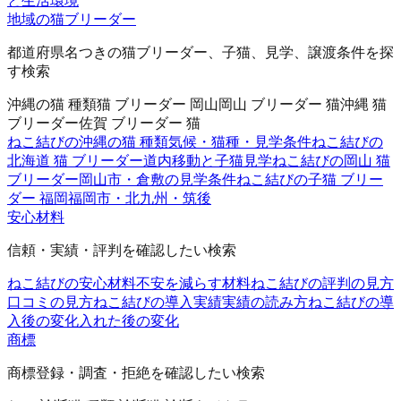
と生活環境
地域の猫ブリーダー
都道府県名つきの猫ブリーダー、子猫、見学、譲渡条件を探
す検索
沖縄の猫 種類
猫 ブリーダー 岡山
岡山 ブリーダー 猫
沖縄 猫
ブリーダー
佐賀 ブリーダー 猫
ねこ結びの沖縄の猫 種類
気候・猫種・見学条件
ねこ結びの
北海道 猫 ブリーダー
道内移動と子猫見学
ねこ結びの岡山 猫
ブリーダー
岡山市・倉敷の見学条件
ねこ結びの子猫 ブリー
ダー 福岡
福岡市・北九州・筑後
安心材料
信頼・実績・評判を確認したい検索
ねこ結びの安心材料
不安を減らす材料
ねこ結びの評判の見方
口コミの見方
ねこ結びの導入実績
実績の読み方
ねこ結びの導
入後の変化
入れた後の変化
商標
商標登録・調査・拒絶を確認したい検索