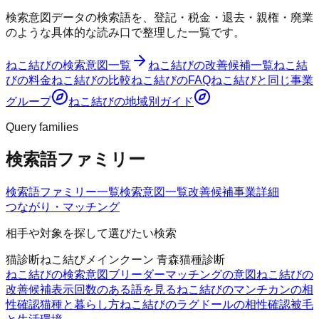
検索意図データの検索語を、登記・税金・退去・親権・廃業
のような具体的な読み口で整理した一覧です。
ねこ結び
の検索意図一覧
ねこ結び
の改善候補一覧
ねこ結
び
の料金
ねこ結び
の比較
ねこ結び
のFAQ
ねこ結び
と同じ事業
グループ
ねこ結び
の地域別ガイド
Query families
検索語ファミリー
検索語ファミリー一覧
検索意図一覧
改善候補
事業詳細
つながり・マッチング
相手や対象を探して選びたい検索
猫診断
ねこ結び
メインクーン 青森
猫種診断
ねこ結びの検索意図
ブリーダーマッチングの意図
ねこ結びの
改善候補
表示回数のある語を見る
ねこ結びのマンチカンの相
性確認
猫種と暮らし方
ねこ結びのラグドールの相性確認
被毛