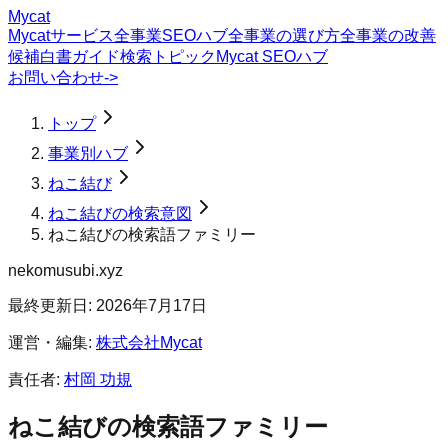
Mycat
Mycatサービス
全事業SEOハブ
全事業の選び方
全事業の改善
候補
白書
ガイド
検索トピック
Mycat SEOハブ
お問い合わせ
->
トップ
事業別ハブ
ねこ結び
ねこ結びの検索意図
ねこ結びの検索語ファミリー
nekomusubi.xyz
最終更新日:
2026年7月17日
運営・編集:
株式会社Mycat
責任者:
村岡 功規
ねこ結び
の検索語ファミリー