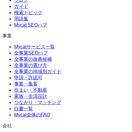
ブログ
ガイド
検索トピック
用語集
Mycat SEOハブ
事業
Mycatサービス一覧
全事業SEOハブ
全事業の改善候補
全事業の選び方
全事業の地域別ガイド
申請・許認可
事業・集客
住まい・不動産
家族・生活設計
つながり・マッチング
白書一覧
Mycat全体のFAQ
会社