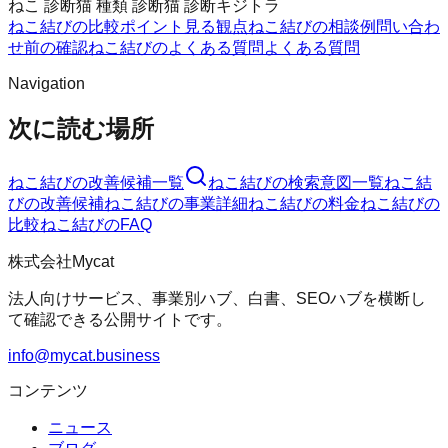
ねこ 診断
猫 種類 診断
猫 診断
キジトラ
ねこ結びの比較ポイント
見る観点
ねこ結びの相談例
問い合わ
せ前の確認
ねこ結びのよくある質問
よくある質問
Navigation
次に読む場所
ねこ結び
の改善候補一覧
ねこ結び
の検索意図一覧
ねこ結
び
の改善候補
ねこ結び
の事業詳細
ねこ結び
の料金
ねこ結び
の
比較
ねこ結び
のFAQ
株式会社Mycat
法人向けサービス、事業別ハブ、白書、SEOハブを横断し
て確認できる公開サイトです。
info@mycat.business
コンテンツ
ニュース