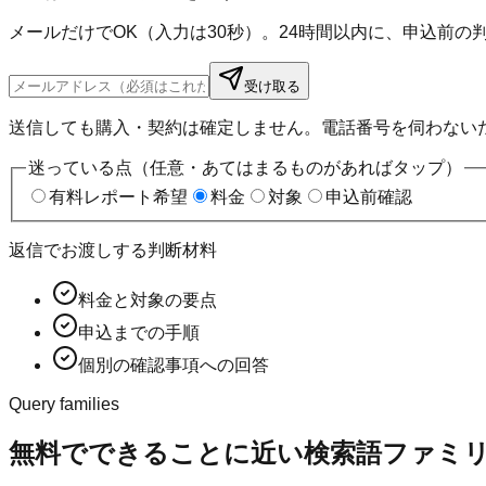
メールだけでOK（入力は30秒）。24時間以内に、申込前
受け取る
送信しても購入・契約は確定しません。電話番号を伺わない
迷っている点（任意・あてはまるものがあればタップ）
有料レポート希望
料金
対象
申込前確認
返信でお渡しする判断材料
料金と対象の要点
申込までの手順
個別の確認事項への回答
Query families
無料でできることに近い検索語ファミ