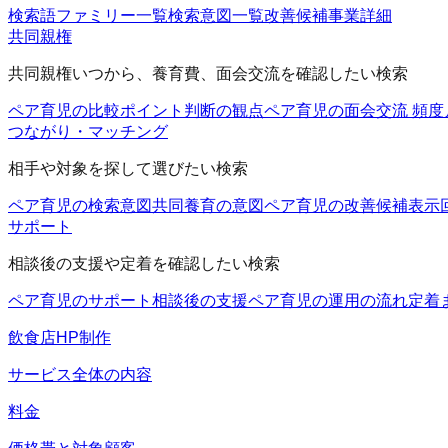
検索語ファミリー一覧
検索意図一覧
改善候補
事業詳細
共同親権
共同親権いつから、養育費、面会交流を確認したい検索
ペア育児の比較ポイント
判断の観点
ペア育児の面会交流 頻度
つながり・マッチング
相手や対象を探して選びたい検索
ペア育児の検索意図
共同養育の意図
ペア育児の改善候補
表示
サポート
相談後の支援や定着を確認したい検索
ペア育児のサポート
相談後の支援
ペア育児の運用の流れ
定着
飲食店HP制作
サービス全体の内容
料金