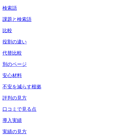
検索語
課題と検索語
比較
役割の違い
代替比較
別のページ
安心材料
不安を減らす根拠
評判の見方
口コミで見る点
導入実績
実績の見方