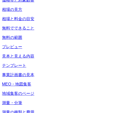
価格帯と対象顧客
相場の見方
相場と料金の目安
無料でできること
無料の範囲
プレビュー
見本と見える内容
テンプレート
事業計画書の見本
MEO・地図集客
地域集客のページ
測量・分筆
測量の種類と費用