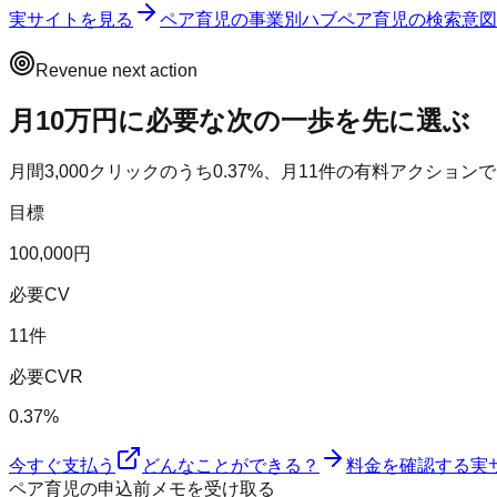
実サイトを見る
ペア育児
の事業別ハブ
ペア育児
の検索意図
Revenue next action
月10万円に必要な次の一歩を先に選ぶ
月間
3,000
クリックのうち
0.37
%、月
11
件の有料アクションで
目標
100,000円
必要CV
11件
必要CVR
0.37%
今すぐ支払う
どんなことができる？
料金を確認する
実
ペア育児の申込前メモを受け取る