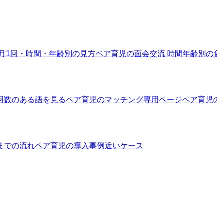
月1回・時間・年齢別の見方
ペア育児の面会交流 時間
年齢別の
回数のある語を見る
ペア育児のマッチング
専用ページ
ペア育児
までの流れ
ペア育児の導入事例
近いケース