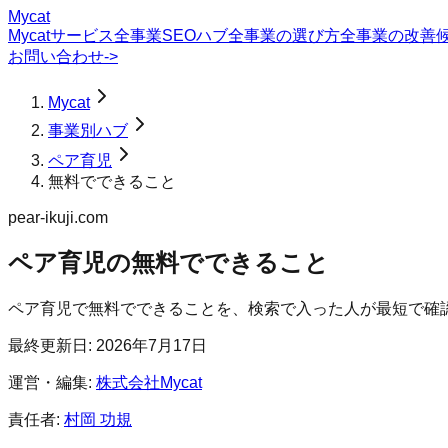
Mycat
Mycatサービス
全事業SEOハブ
全事業の選び方
全事業の改善
お問い合わせ
->
Mycat
事業別ハブ
ペア育児
無料でできること
pear-ikuji.com
ペア育児
の
無料でできること
ペア育児で無料でできることを、検索で入った人が最短で確
最終更新日:
2026年7月17日
運営・編集:
株式会社Mycat
責任者:
村岡 功規