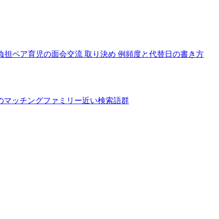
負担
ペア育児の面会交流 取り決め 例
頻度と代替日の書き方
のマッチングファミリー
近い検索語群