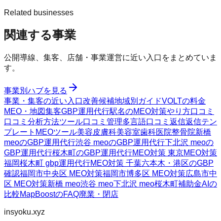
Related businesses
関連する事業
公開導線、集客、店舗・事業運営に近い入口をまとめていま
す。
事業別ハブを見る
事業・集客の近い入口
改善候補
地域別ガイド
VOLTの料金
MEO・地図集客
GBP運用代行
駅名のMEO対策
やり方
口コミ
口コミ分析方法
ツール
口コミ管理
多言語口コミ返信
返信テン
プレート
MEOツール
美容皮膚科
美容室
歯科医院
整骨院
新橋
meoのGBP運用代行
渋谷 meoのGBP運用代行
下北沢 meoの
GBP運用代行
桜木町のGBP運用代行
MEO対策 東京
MEO対策
福岡
桜木町 gbp運用代行
MEO対策 千葉
六本木・港区のGBP
確認
福岡市中央区 MEO対策
福岡市博多区 MEO対策
広島市中
区 MEO対策
新橋 meo
渋谷 meo
下北沢 meo
桜木町
補助金AIの
比較
MapBoostのFAQ
廃業・閉店
insyoku.xyz