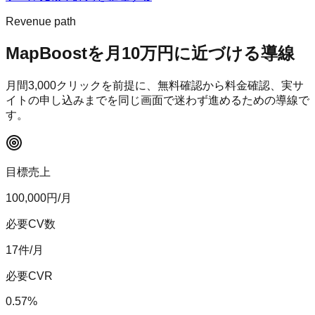
Revenue path
MapBoost
を月10万円に近づける導線
月間
3,000
クリックを前提に、無料確認から料金確認、実サ
イトの申し込みまでを同じ画面で迷わず進めるための導線で
す。
目標売上
100,000
円/月
必要CV数
17
件/月
必要CVR
0.57
%