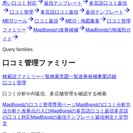
悪い口コミ 対応
返信テンプレート
多言語口コミ返信
口コミ管理
多言語口コミ返信
返信テンプレート
MEOツール
口コミ返信
MEO・地図集客
口コミ管理
ファミリー
MapBoostの改善候補
MapBoostの地域別ガ
イド
Query families
口コミ管理ファミリー
検索語ファミリー一覧
検索意図一覧
改善候補
事業詳細
口コミ管理
口コミ分析やAI返信、多店舗管理を確認する検索
MapBoostの口コミ管理
専用ページ
MapBoostの口コミ分析方
法
分析と改善点の入口
MapBoostの多言語口コミ返信
多言語
の口コミ対応
MapBoostの返信テンプレート
返信例文と定型
文