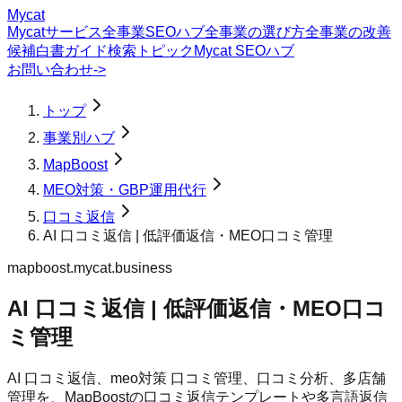
Mycat
Mycatサービス
全事業SEOハブ
全事業の選び方
全事業の改善
候補
白書
ガイド
検索トピック
Mycat SEOハブ
お問い合わせ
->
トップ
事業別ハブ
MapBoost
MEO対策・GBP運用代行
口コミ返信
AI 口コミ返信 | 低評価返信・MEO口コミ管理
mapboost.mycat.business
AI 口コミ返信 | 低評価返信・MEO口コ
ミ管理
AI 口コミ返信、meo対策 口コミ管理、口コミ分析、多店舗
管理を、MapBoostの口コミ返信テンプレートや多言語返信