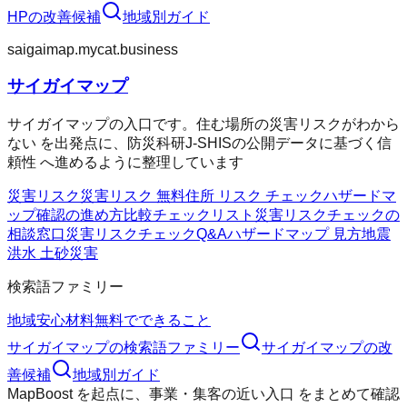
HP
の改善候補
地域別ガイド
saigaimap.mycat.business
サイガイマップ
サイガイマップの入口です。住む場所の災害リスクがわから
ない を出発点に、防災科研J-SHISの公開データに基づく信
頼性 へ進めるように整理しています
災害リスク
災害リスク 無料
住所 リスク チェック
ハザードマ
ップ確認の進め方
比較チェックリスト
災害リスクチェックの
相談窓口
災害リスクチェックQ&A
ハザードマップ 見方
地震
洪水 土砂災害
検索語ファミリー
地域
安心材料
無料でできること
サイガイマップ
の検索語ファミリー
サイガイマップ
の改
善候補
地域別ガイド
MapBoost
を起点に、
事業・集客の近い入口
をまとめて確認