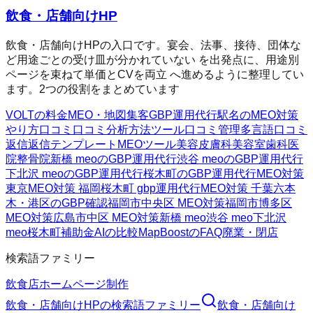
飲食・店舗向けHP
飲食・店舗向けHPの入口です。宴会、法事、接待、団体な
ど用途ごとの受け皿が分かれていない を出発点に、用途別
ページを束ねて単価とCVを両立 へ進めるように整理してい
ます。2つの役割をまとめています
VOLTの料金
MEO・地図集客
GBP運用代行
駅名のMEO対策
やり方
口コミ
口コミ分析方法
ツール
口コミ管理
多言語口コミ
返信
返信テンプレート
MEOツール
美容皮膚科
美容室
歯科医
院
整骨院
新橋 meoのGBP運用代行
渋谷 meoのGBP運用代行
下北沢 meoのGBP運用代行
桜木町のGBP運用代行
MEO対策
東京
MEO対策 福岡
桜木町 gbp運用代行
MEO対策 千葉
六本
木・港区のGBP確認
福岡市中央区 MEO対策
福岡市博多区
MEO対策
広島市中区 MEO対策
新橋 meo
渋谷 meo
下北沢
meo
桜木町
補助金AIの比較
MapBoostのFAQ
廃業・閉店
検索語ファミリー
飲食店ホームページ制作
飲食・店舗向けHP
の検索語ファミリー
飲食・店舗向け