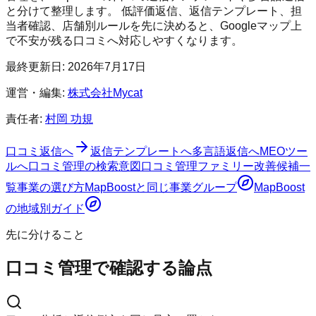
と分けて整理します。 低評価返信、返信テンプレート、担
当者確認、店舗別ルールを先に決めると、Googleマップ上
で不安が残る口コミへ対応しやすくなります。
最終更新日:
2026年7月17日
運営・編集:
株式会社Mycat
責任者:
村岡 功規
口コミ返信へ
返信テンプレートへ
多言語返信へ
MEOツー
ルへ
口コミ管理の検索意図
口コミ管理ファミリー
改善候補一
覧
事業の選び方
MapBoost
と同じ事業グループ
MapBoost
の地域別ガイド
先に分けること
口コミ管理で確認する論点