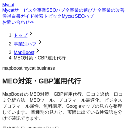
Mycat
Mycatサービス
全事業SEOハブ
全事業の選び方
全事業の改善
候補
白書
ガイド
検索トピック
Mycat SEOハブ
お問い合わせ
->
トップ
事業別ハブ
MapBoost
MEO対策・GBP運用代行
mapboost.mycat.business
MEO対策・GBP運用代行
MapBoost の MEO対策、GBP運用代行、口コミ返信、口コ
ミ分析方法、MEOツール、プロフィール最適化、ビジネス
プロフィール属性、無料講座、Googleマップの見方を整理
しています。 業種別の見方と、実際に出ている検索語を分
けて確認できます。