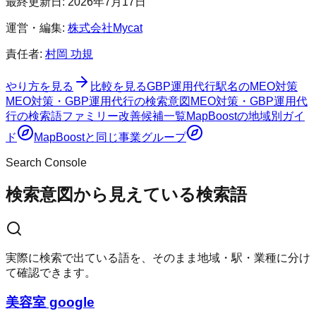
最終更新日:
2026年7月17日
運営・編集:
株式会社Mycat
責任者:
村岡 功規
やり方を見る
比較を見る
GBP運用代行
駅名のMEO対策
MEO対策・GBP運用代行の検索意図
MEO対策・GBP運用代
行の検索語ファミリー
改善候補一覧
MapBoost
の地域別ガイ
ド
MapBoost
と同じ事業グループ
Search Console
検索意図から見えている検索語
実際に検索で出ている語を、そのまま地域・駅・業種に分け
て確認できます。
美容室 google