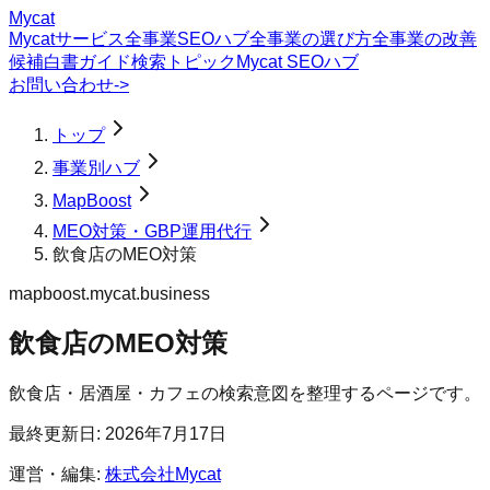
Mycat
Mycatサービス
全事業SEOハブ
全事業の選び方
全事業の改善
候補
白書
ガイド
検索トピック
Mycat SEOハブ
お問い合わせ
->
トップ
事業別ハブ
MapBoost
MEO対策・GBP運用代行
飲食店のMEO対策
mapboost.mycat.business
飲食店のMEO対策
飲食店・居酒屋・カフェの検索意図を整理するページです。
最終更新日:
2026年7月17日
運営・編集:
株式会社Mycat