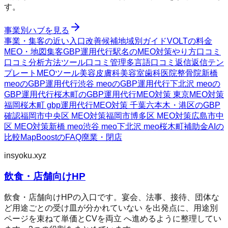
す。
事業別ハブを見る
事業・集客の近い入口
改善候補
地域別ガイド
VOLTの料金
MEO・地図集客
GBP運用代行
駅名のMEO対策
やり方
口コミ
口コミ分析方法
ツール
口コミ管理
多言語口コミ返信
返信テン
プレート
MEOツール
美容皮膚科
美容室
歯科医院
整骨院
新橋
meoのGBP運用代行
渋谷 meoのGBP運用代行
下北沢 meoの
GBP運用代行
桜木町のGBP運用代行
MEO対策 東京
MEO対策
福岡
桜木町 gbp運用代行
MEO対策 千葉
六本木・港区のGBP
確認
福岡市中央区 MEO対策
福岡市博多区 MEO対策
広島市中
区 MEO対策
新橋 meo
渋谷 meo
下北沢 meo
桜木町
補助金AIの
比較
MapBoostのFAQ
廃業・閉店
insyoku.xyz
飲食・店舗向けHP
飲食・店舗向けHPの入口です。宴会、法事、接待、団体な
ど用途ごとの受け皿が分かれていない を出発点に、用途別
ページを束ねて単価とCVを両立 へ進めるように整理してい