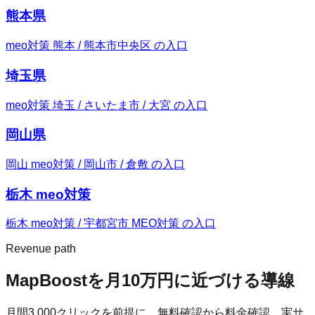
熊本県
meo対策 熊本 / 熊本市中央区 の入口
埼玉県
meo対策 埼玉 / さいたま市 / 大宮 の入口
岡山県
岡山 meo対策 / 岡山市 / 倉敷 の入口
栃木 meo対策
栃木 meo対策 / 宇都宮市 MEO対策 の入口
Revenue path
MapBoost
を月10万円に近づける導線
月間
3,000
クリックを前提に、無料確認から料金確認、実サ