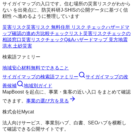
サイガイマップの入口です。住む場所の災害リスクがわから
ない を出発点に、防災科研J-SHISの公開データに基づく信
頼性 へ進めるように整理しています
災害リスク
災害リスク 無料
住所 リスク チェック
ハザードマ
ップ確認の進め方
比較チェックリスト
災害リスクチェックの
相談窓口
災害リスクチェックQ&A
ハザードマップ 見方
地震
洪水 土砂災害
検索語ファミリー
地域
安心材料
無料でできること
サイガイマップ
の検索語ファミリー
サイガイマップ
の改
善候補
地域別ガイド
MapBoost
を起点に、
事業・集客の近い入口
をまとめて確認
できます。
事業の選び方を見る
株式会社Mycat
法人向けサービス、事業別ハブ、白書、SEOハブを横断し
て確認できる公開サイトです。