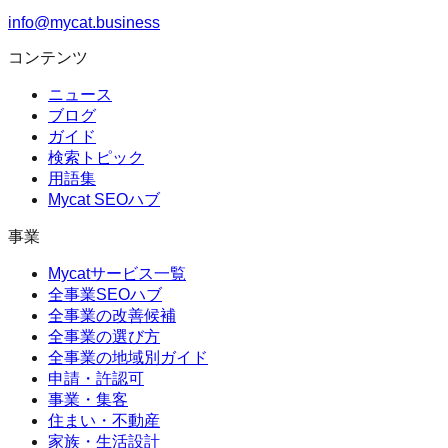
info@mycat.business
コンテンツ
ニュース
ブログ
ガイド
検索トピック
用語集
Mycat SEOハブ
事業
Mycatサービス一覧
全事業SEOハブ
全事業の改善候補
全事業の選び方
全事業の地域別ガイド
申請・許認可
事業・集客
住まい・不動産
家族・生活設計