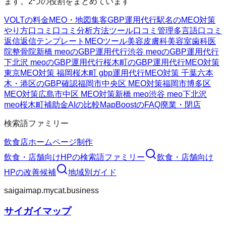
ます。2つの役割をまとめています
VOLTの料金
MEO・地図集客
GBP運用代行
駅名のMEO対策
やり方
口コミ
口コミ分析方法
ツール
口コミ管理
多言語口コミ
返信
返信テンプレート
MEOツール
美容皮膚科
美容室
歯科医
院
整骨院
新橋 meoのGBP運用代行
渋谷 meoのGBP運用代行
下北沢 meoのGBP運用代行
桜木町のGBP運用代行
MEO対策
東京
MEO対策 福岡
桜木町 gbp運用代行
MEO対策 千葉
六本
木・港区のGBP確認
福岡市中央区 MEO対策
福岡市博多区
MEO対策
広島市中区 MEO対策
新橋 meo
渋谷 meo
下北沢
meo
桜木町
補助金AIの比較
MapBoostのFAQ
廃業・閉店
検索語ファミリー
飲食店ホームページ制作
飲食・店舗向けHP
の検索語ファミリー
飲食・店舗向け
HP
の改善候補
地域別ガイド
saigaimap.mycat.business
サイガイマップ