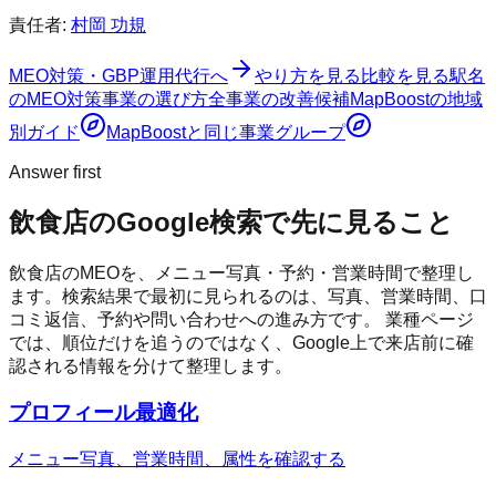
責任者:
村岡 功規
MEO対策・GBP運用代行へ
やり方を見る
比較を見る
駅名
のMEO対策
事業の選び方
全事業の改善候補
MapBoost
の地域
別ガイド
MapBoost
と同じ事業グループ
Answer first
飲食店
のGoogle検索で先に見ること
飲食店のMEOを、メニュー写真・予約・営業時間で整理し
ます。
検索結果で最初に見られるのは、写真、営業時間、口
コミ返信、予約や問い合わせへの進み方です。 業種ページ
では、順位だけを追うのではなく、Google上で来店前に確
認される情報を分けて整理します。
プロフィール最適化
メニュー写真、営業時間、属性を確認する