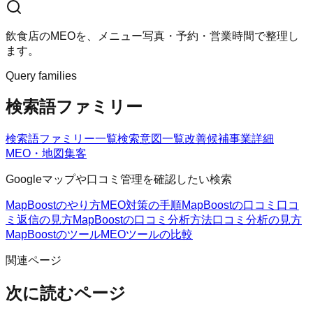
飲食店のMEOを、メニュー写真・予約・営業時間で整理し
ます。
Query families
検索語ファミリー
検索語ファミリー一覧
検索意図一覧
改善候補
事業詳細
MEO・地図集客
Googleマップや口コミ管理を確認したい検索
MapBoostのやり方
MEO対策の手順
MapBoostの口コミ
口コ
ミ返信の見方
MapBoostの口コミ分析方法
口コミ分析の見方
MapBoostのツール
MEOツールの比較
関連ページ
次に読むページ