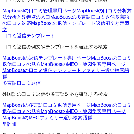
MapBoostの口コミ管理
専用ページ
MapBoostの口コミ分析方
法
分析と改善点の入口
MapBoostの多言語口コミ返信
多言語
の口コミ対応
MapBoostの返信テンプレート
返信例文と定型
文
口コミ返信テンプレート
口コミ返信の例文やテンプレートを確認する検索
MapBoostの返信テンプレート
専用ページ
MapBoostの口コミ
返信
口コミの見方
MapBoostのMEO・地図集客
専用ページ
MapBoostの口コミ返信テンプレートファミリー
近い検索語
群
多言語口コミ返信
外国語の口コミ返信や多言語対応を確認する検索
MapBoostの多言語口コミ返信
専用ページ
MapBoostの口コミ
返信
口コミの見方
MapBoostのMEO・地図集客
専用ページ
MapBoostのMEOファミリー
近い検索語群
星評価