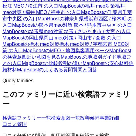
松江 MEO / 松江市 の入口
MapBoostの福井 meo対策
福井
meo対策 / 福井 MEO / 福井市 の入口
MapBoostの千葉県
千葉
市中央区 の入口
MapBoostの神奈川県
横浜市西区 / 桜木町 の
入口
MapBoostの熊本県
meo対策 熊本 / 熊本市中央区 の入口
MapBoostの埼玉県
meo対策 埼玉 / さいたま市 / 大宮 の入口
MapBoostの岡山県
岡山 meo対策 / 岡山市 / 倉敷 の入口
MapBoostの栃木 meo対策
栃木 meo対策 / 宇都宮市 MEO対
策 の入口
MapBoostのMEO・地図集客
専用ページ
MapBoost
の検索意図
近い意図を見る
MapBoostの地域別ガイド
地域ご
との入口
MapBoostの比較
役割の違い
MapBoostの安心材料
信
頼材料
MapBoostのよくある質問
質問と回答
Query families
このファミリーに近い検索語ファミリ
ー
検索語ファミリー一覧
検索意図一覧
改善候補
事業詳細
口コミ管理
口コミ分析やAI返信、多店舗管理を確認する検索