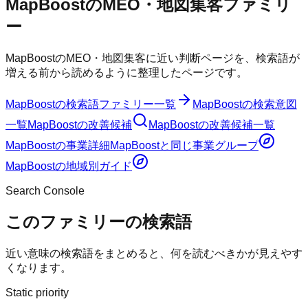
MapBoostのMEO・地図集客ファミリ
ー
MapBoostのMEO・地図集客に近い判断ページを、検索語が
増える前から読めるように整理したページです。
MapBoost
の検索語ファミリー一覧
MapBoost
の検索意図
一覧
MapBoost
の改善候補
MapBoost
の改善候補一覧
MapBoost
の事業詳細
MapBoost
と同じ事業グループ
MapBoost
の地域別ガイド
Search Console
このファミリーの検索語
近い意味の検索語をまとめると、何を読むべきかが見えやす
くなります。
Static priority