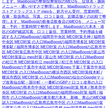
します。
MapBoostの整骨院
整骨院のMEOを、症状名・施術
メニュー・通いやすさで整理します。
MapBoostのドラッグ
ストア
ドラッグストア meoを、処方せん受付、営業時間、
在庫・取扱商品、写真、口コミ返信、近隣店舗との比較で整
理します。
MapBoostの飲食店
飲食店のMEOを、メニュー写
真・予約・営業時間で整理します。
MapBoostの六本木・港
区のGBP確認
写真、口コミ返信、営業時間、予約導線を確
認する入口
MapBoostの福岡市中央区 MEO対策
天神 / 福岡市
中央区 MEO対策 の入口
MapBoostの福岡市博多区 MEO対策
博多駅 / 福岡市博多区 MEO対策 の入口
MapBoostの広島市中
区 MEO対策
広島市中区 MEO対策 の入口
MapBoostの富山市
MEO対策
富山 meo対策 / 富山市 MEO対策 の入口
MapBoost
の松江市 MEO対策
松江 meo対策 / 松江市 MEO対策 の入口
MapBoostの千葉市中央区 MEO対策
meo 千葉 / 千葉市中央区
MEO対策 の入口
MapBoostの横浜市西区 MEO対策
桜木町 /
横浜市西区 MEO対策 の入口
MapBoostの仙台のGoogleマッ
プ改善
仙台駅・国分町・一番町のGBPと口コミ改善の入口
MapBoostの熊本市中央区 MEO対策
meo対策 熊本 / 熊本市中
央区 MEO対策 の入口
MapBoostの福岡県
meo対策 福岡 / 福
岡市 の入口
MapBoostの東京都
六本木、新橋、青山のMEO確
認入口
MapBoostの広島県
広島市中区 の入口
MapBoostの富
山県
富山市 の入口
MapBoostの島根 meo対策
島根 meo対策 /