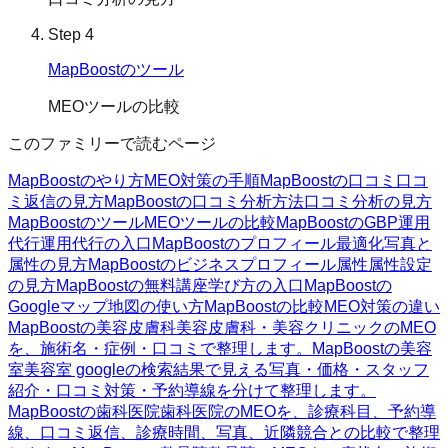
Step
4
MapBoostのツール
MEOツールの比較
このファミリーで読むページ
MapBoostのやり方
MEO対策の手順
MapBoostの口コミ
口コ
ミ返信の見方
MapBoostの口コミ分析方法
口コミ分析の見方
MapBoostのツール
MEOツールの比較
MapBoostのGBP運用
代行
運用代行の入口
MapBoostのプロフィール最適化
写真と
属性の見方
MapBoostのビジネスプロフィール属性
属性設定
の見方
MapBoostの無料講座
学び方の入口
MapBoostの
Googleマップ
地図の使い方
MapBoostの比較
MEO対策の違い
MapBoostの美容皮膚科
美容皮膚科・美容クリニックのMEO
を、施術名・症例・口コミで整理します。
MapBoostの美容
室
美容室 googleの検索結果で見える写真・価格・スタッフ
紹介・口コミ対策・予約導線を分けて整理します。
MapBoostの歯科医院
歯科医院のMEOを、診療科目、予約導
線、口コミ返信、診療時間、写真、近隣競合との比較で整理