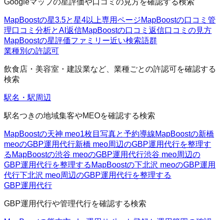
Googleマップの星評価や口コミの見方を確認する検索
MapBoostの星3.5と星4以上
専用ページ
MapBoostの口コミ管
理
口コミ分析とAI返信
MapBoostの口コミ返信
口コミの見方
MapBoostの星評価ファミリー
近い検索語群
業種別の許認可
飲食店・美容室・建設業など、業種ごとの許認可を確認する
検索
駅名・駅周辺
駅名つきの地域集客やMEOを確認する検索
MapBoostの天神 meo
1枚目写真と予約導線
MapBoostの新橋
meoのGBP運用代行
新橋 meo周辺のGBP運用代行を整理す
る
MapBoostの渋谷 meoのGBP運用代行
渋谷 meo周辺の
GBP運用代行を整理する
MapBoostの下北沢 meoのGBP運用
代行
下北沢 meo周辺のGBP運用代行を整理する
GBP運用代行
GBP運用代行や管理代行を確認する検索