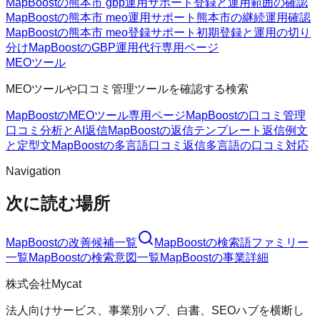
MapBoostの熊本市 gbp運用サポート
登録と運用範囲の確認
MapBoostの熊本市 meo運用サポート
熊本市の継続運用確認
MapBoostの熊本市 meo登録サポート
初期登録と運用の切り
分け
MapBoostのGBP運用代行
専用ページ
MEOツール
MEOツールや口コミ管理ツールを確認する検索
MapBoostのMEOツール
専用ページ
MapBoostの口コミ管理
口コミ分析とAI返信
MapBoostの返信テンプレート
返信例文
と定型文
MapBoostの多言語口コミ返信
多言語の口コミ対応
Navigation
次に読む場所
MapBoost
の改善候補一覧
MapBoost
の検索語ファミリー
一覧
MapBoost
の検索意図一覧
MapBoost
の事業詳細
株式会社Mycat
法人向けサービス、事業別ハブ、白書、SEOハブを横断し