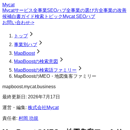
Mycat
Mycatサービス
全事業SEOハブ
全事業の選び方
全事業の改善
候補
白書
ガイド
検索トピック
Mycat SEOハブ
お問い合わせ
->
トップ
事業別ハブ
MapBoost
MapBoostの検索意図
MapBoostの検索語ファミリー
MapBoostのMEO・地図集客ファミリー
mapboost.mycat.business
最終更新日:
2026年7月17日
運営・編集:
株式会社Mycat
責任者:
村岡 功規