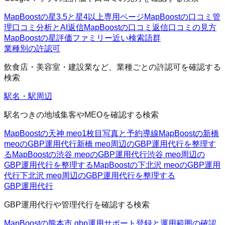
MapBoostの星3.5と星4以上
専用ページ
MapBoostの口コミ管
理
口コミ分析とAI返信
MapBoostの口コミ返信
口コミの見方
MapBoostの星評価ファミリー
近い検索語群
業種別の許認可
飲食店・美容室・建設業など、業種ごとの許認可を確認する
検索
駅名・駅周辺
駅名つきの地域集客やMEOを確認する検索
MapBoostの天神 meo
1枚目写真と予約導線
MapBoostの新橋
meoのGBP運用代行
新橋 meo周辺のGBP運用代行を整理す
る
MapBoostの渋谷 meoのGBP運用代行
渋谷 meo周辺の
GBP運用代行を整理する
MapBoostの下北沢 meoのGBP運用
代行
下北沢 meo周辺のGBP運用代行を整理する
GBP運用代行
GBP運用代行や管理代行を確認する検索
MapBoostの熊本市 gbp運用サポート
登録と運用範囲の確認