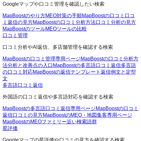
Googleマップや口コミ管理を確認したい検索
MapBoostのやり方
MEO対策の手順
MapBoostの口コミ
口コ
ミ返信の見方
MapBoostの口コミ分析方法
口コミ分析の見方
MapBoostのツール
MEOツールの比較
口コミ管理
口コミ分析やAI返信、多店舗管理を確認する検索
MapBoostの口コミ管理
専用ページ
MapBoostの口コミ分析方
法
分析と改善点の入口
MapBoostの多言語口コミ返信
多言語
の口コミ対応
MapBoostの返信テンプレート
返信例文と定型
文
多言語口コミ返信
外国語の口コミ返信や多言語対応を確認する検索
MapBoostの多言語口コミ返信
専用ページ
MapBoostの口コミ
返信
口コミの見方
MapBoostのMEO・地図集客
専用ページ
MapBoostのMEOファミリー
近い検索語群
星評価
Googleマップの星評価や口コミの見方を確認する検索