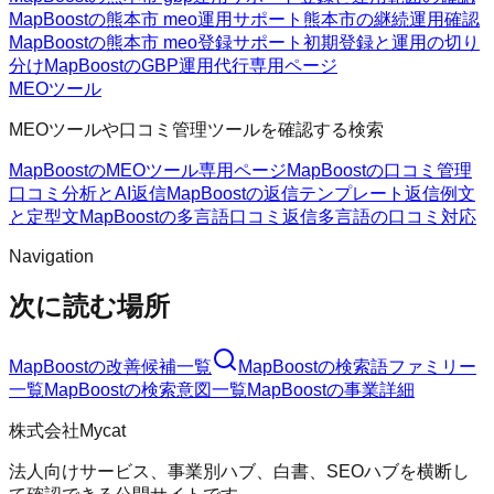
MapBoostの熊本市 meo運用サポート
熊本市の継続運用確認
MapBoostの熊本市 meo登録サポート
初期登録と運用の切り
分け
MapBoostのGBP運用代行
専用ページ
MEOツール
MEOツールや口コミ管理ツールを確認する検索
MapBoostのMEOツール
専用ページ
MapBoostの口コミ管理
口コミ分析とAI返信
MapBoostの返信テンプレート
返信例文
と定型文
MapBoostの多言語口コミ返信
多言語の口コミ対応
Navigation
次に読む場所
MapBoost
の改善候補一覧
MapBoost
の検索語ファミリー
一覧
MapBoost
の検索意図一覧
MapBoost
の事業詳細
株式会社Mycat
法人向けサービス、事業別ハブ、白書、SEOハブを横断し