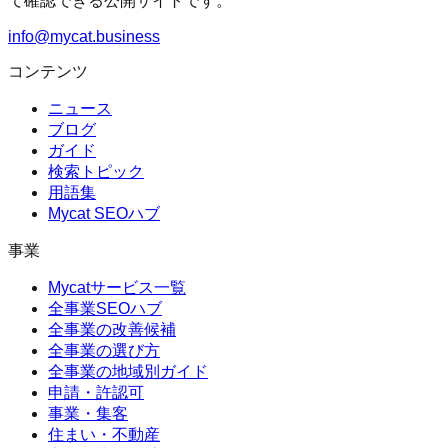
て確認できる公開サイトです。
info@mycat.business
コンテンツ
ニュース
ブログ
ガイド
検索トピック
用語集
Mycat SEOハブ
事業
Mycatサービス一覧
全事業SEOハブ
全事業の改善候補
全事業の選び方
全事業の地域別ガイド
申請・許認可
事業・集客
住まい・不動産