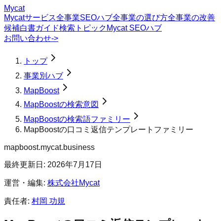
Mycat
Mycatサービス
全事業SEOハブ
全事業の選び方
全事業の改善
候補
白書
ガイド
検索トピック
Mycat SEOハブ
お問い合わせ
->
トップ
事業別ハブ
MapBoost
MapBoostの検索意図
MapBoostの検索語ファミリー
MapBoostの口コミ返信テンプレートファミリー
mapboost.mycat.business
最終更新日:
2026年7月17日
運営・編集:
株式会社Mycat
責任者:
村岡 功規