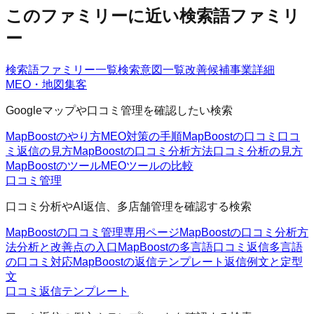
このファミリーに近い検索語ファミリ
ー
検索語ファミリー一覧
検索意図一覧
改善候補
事業詳細
MEO・地図集客
Googleマップや口コミ管理を確認したい検索
MapBoostのやり方
MEO対策の手順
MapBoostの口コミ
口コ
ミ返信の見方
MapBoostの口コミ分析方法
口コミ分析の見方
MapBoostのツール
MEOツールの比較
口コミ管理
口コミ分析やAI返信、多店舗管理を確認する検索
MapBoostの口コミ管理
専用ページ
MapBoostの口コミ分析方
法
分析と改善点の入口
MapBoostの多言語口コミ返信
多言語
の口コミ対応
MapBoostの返信テンプレート
返信例文と定型
文
口コミ返信テンプレート