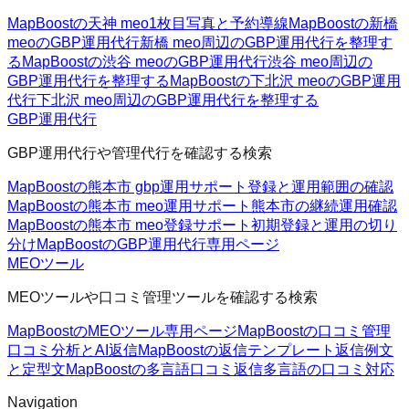
MapBoostの天神 meo
1枚目写真と予約導線
MapBoostの新橋
meoのGBP運用代行
新橋 meo周辺のGBP運用代行を整理す
る
MapBoostの渋谷 meoのGBP運用代行
渋谷 meo周辺の
GBP運用代行を整理する
MapBoostの下北沢 meoのGBP運用
代行
下北沢 meo周辺のGBP運用代行を整理する
GBP運用代行
GBP運用代行や管理代行を確認する検索
MapBoostの熊本市 gbp運用サポート
登録と運用範囲の確認
MapBoostの熊本市 meo運用サポート
熊本市の継続運用確認
MapBoostの熊本市 meo登録サポート
初期登録と運用の切り
分け
MapBoostのGBP運用代行
専用ページ
MEOツール
MEOツールや口コミ管理ツールを確認する検索
MapBoostのMEOツール
専用ページ
MapBoostの口コミ管理
口コミ分析とAI返信
MapBoostの返信テンプレート
返信例文
と定型文
MapBoostの多言語口コミ返信
多言語の口コミ対応
Navigation