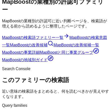
MapBoostの業種別の許認可ファミリ
ー
MapBoostの業種別の許認可に近い判断ページを、検索語が
増える前から読めるように整理したページです。
MapBoost
の検索語ファミリー一覧
MapBoost
の検索意図
一覧
MapBoost
の改善候補
MapBoost
の改善候補一覧
MapBoost
の事業詳細
MapBoost
と同じ事業グループ
MapBoost
の地域別ガイド
Search Console
このファミリーの検索語
近い意味の検索語をまとめると、何を読むべきかが見えやす
くなります。
Query families