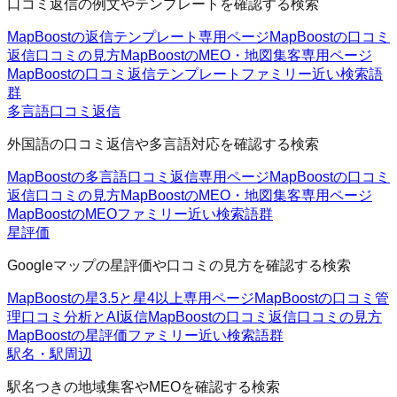
口コミ返信の例文やテンプレートを確認する検索
MapBoostの返信テンプレート
専用ページ
MapBoostの口コミ
返信
口コミの見方
MapBoostのMEO・地図集客
専用ページ
MapBoostの口コミ返信テンプレートファミリー
近い検索語
群
多言語口コミ返信
外国語の口コミ返信や多言語対応を確認する検索
MapBoostの多言語口コミ返信
専用ページ
MapBoostの口コミ
返信
口コミの見方
MapBoostのMEO・地図集客
専用ページ
MapBoostのMEOファミリー
近い検索語群
星評価
Googleマップの星評価や口コミの見方を確認する検索
MapBoostの星3.5と星4以上
専用ページ
MapBoostの口コミ管
理
口コミ分析とAI返信
MapBoostの口コミ返信
口コミの見方
MapBoostの星評価ファミリー
近い検索語群
駅名・駅周辺
駅名つきの地域集客やMEOを確認する検索