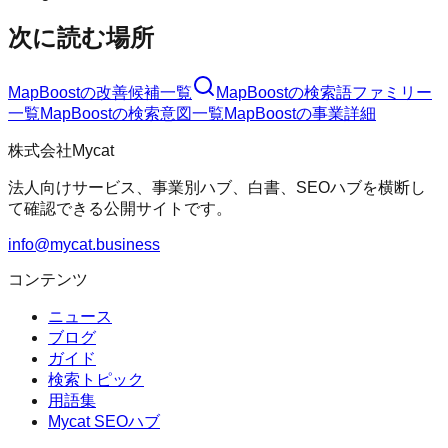
次に読む場所
MapBoost
の改善候補一覧
MapBoost
の検索語ファミリー
一覧
MapBoost
の検索意図一覧
MapBoost
の事業詳細
株式会社Mycat
法人向けサービス、事業別ハブ、白書、SEOハブを横断し
て確認できる公開サイトです。
info@mycat.business
コンテンツ
ニュース
ブログ
ガイド
検索トピック
用語集
Mycat SEOハブ