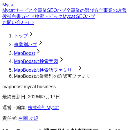
Mycat
Mycatサービス
全事業SEOハブ
全事業の選び方
全事業の改善
候補
白書
ガイド
検索トピック
Mycat SEOハブ
お問い合わせ
->
トップ
事業別ハブ
MapBoost
MapBoostの検索意図
MapBoostの検索語ファミリー
MapBoostの業種別の許認可ファミリー
mapboost.mycat.business
最終更新日:
2026年7月17日
運営・編集:
株式会社Mycat
責任者:
村岡 功規