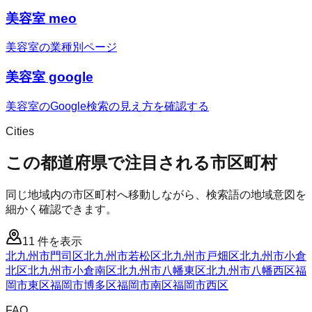
美容室 meo
美容室の業種別ページ
美容室 google
美容室のGoogle検索の見え方を確認する
Cities
この都道府県で注目される市区町村
同じ地域内の市区町村へ移動しながら、検索語の地域意図を
細かく確認できます。
11
件を表示
北九州市門司区
北九州市若松区
北九州市戸畑区
北九州市小倉
北区
北九州市小倉南区
北九州市八幡東区
北九州市八幡西区
福
岡市東区
福岡市博多区
福岡市南区
福岡市西区
FAQ