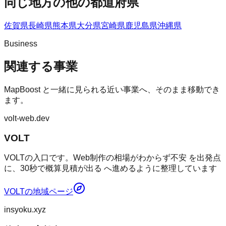
同じ地方の他の都道府県
佐賀県
長崎県
熊本県
大分県
宮崎県
鹿児島県
沖縄県
Business
関連する事業
MapBoost
と一緒に見られる近い事業へ、そのまま移動でき
ます。
volt-web.dev
VOLT
VOLTの入口です。Web制作の相場がわからず不安 を出発点
に、30秒で概算見積が出る へ進めるように整理しています
VOLT
の地域ページ
insyoku.xyz