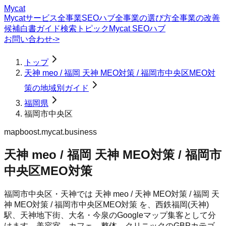
Mycat
Mycatサービス
全事業SEOハブ
全事業の選び方
全事業の改善
候補
白書
ガイド
検索トピック
Mycat SEOハブ
お問い合わせ
->
トップ
天神 meo / 福岡 天神 MEO対策 / 福岡市中央区MEO対
策の地域別ガイド
福岡県
福岡市中央区
mapboost.mycat.business
天神 meo / 福岡 天神 MEO対策 / 福岡市
中央区MEO対策
福岡市中央区・天神では 天神 meo / 天神 MEO対策 / 福岡 天
神 MEO対策 / 福岡市中央区MEO対策 を、西鉄福岡(天神)
駅、天神地下街、大名・今泉のGoogleマップ集客として分
けます。美容室、カフェ、整体、クリニックのGBPカテゴ