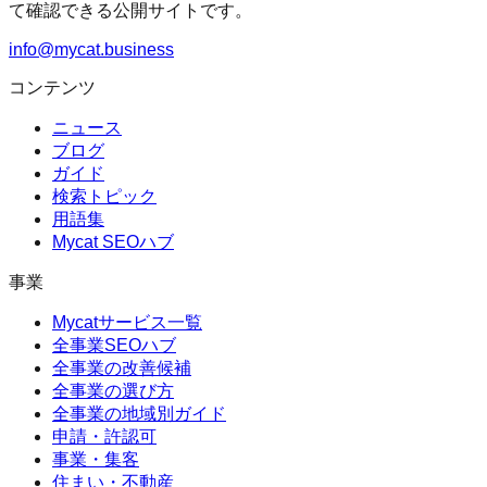
て確認できる公開サイトです。
info@mycat.business
コンテンツ
ニュース
ブログ
ガイド
検索トピック
用語集
Mycat SEOハブ
事業
Mycatサービス一覧
全事業SEOハブ
全事業の改善候補
全事業の選び方
全事業の地域別ガイド
申請・許認可
事業・集客
住まい・不動産