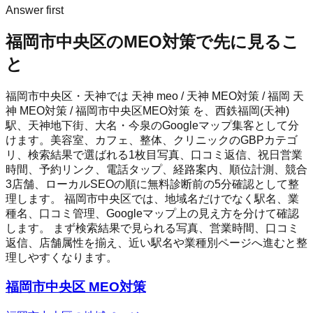
Answer first
福岡市中央区
のMEO対策で先に見るこ
と
福岡市中央区・天神では 天神 meo / 天神 MEO対策 / 福岡 天
神 MEO対策 / 福岡市中央区MEO対策 を、西鉄福岡(天神)
駅、天神地下街、大名・今泉のGoogleマップ集客として分
けます。美容室、カフェ、整体、クリニックのGBPカテゴ
リ、検索結果で選ばれる1枚目写真、口コミ返信、祝日営業
時間、予約リンク、電話タップ、経路案内、順位計測、競合
3店舗、ローカルSEOの順に無料診断前の5分確認として整
理します。
福岡市中央区
では、地域名だけでなく駅名、業
種名、口コミ管理、Googleマップ上の見え方を分けて確認
します。 まず検索結果で見られる写真、営業時間、口コミ
返信、店舗属性を揃え、近い駅名や業種別ページへ進むと整
理しやすくなります。
福岡市中央区 MEO対策