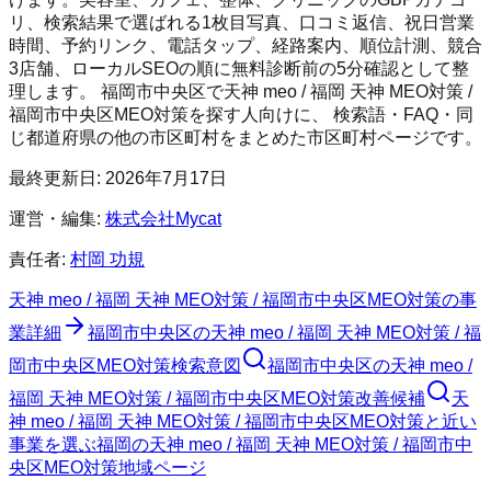
リ、検索結果で選ばれる1枚目写真、口コミ返信、祝日営業
時間、予約リンク、電話タップ、経路案内、順位計測、競合
3店舗、ローカルSEOの順に無料診断前の5分確認として整
理します。
福岡市中央区
で
天神 meo / 福岡 天神 MEO対策 /
福岡市中央区MEO対策
を探す人向けに、 検索語・FAQ・同
じ都道府県の他の市区町村をまとめた市区町村ページです。
最終更新日:
2026年7月17日
運営・編集:
株式会社Mycat
責任者:
村岡 功規
天神 meo / 福岡 天神 MEO対策 / 福岡市中央区MEO対策
の事
業詳細
福岡市中央区
の
天神 meo / 福岡 天神 MEO対策 / 福
岡市中央区MEO対策
検索意図
福岡市中央区
の
天神 meo /
福岡 天神 MEO対策 / 福岡市中央区MEO対策
改善候補
天
神 meo / 福岡 天神 MEO対策 / 福岡市中央区MEO対策と近い
事業を選ぶ
福岡
の
天神 meo / 福岡 天神 MEO対策 / 福岡市中
央区MEO対策
地域ページ