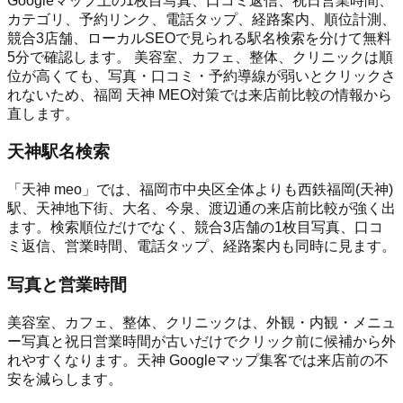
Googleマップ上の1枚目写真、口コミ返信、祝日営業時間、
カテゴリ、予約リンク、電話タップ、経路案内、順位計測、
競合3店舗、ローカルSEOで見られる駅名検索を分けて無料
5分で確認します。 美容室、カフェ、整体、クリニックは順
位が高くても、写真・口コミ・予約導線が弱いとクリックさ
れないため、福岡 天神 MEO対策では来店前比較の情報から
直します。
天神駅名検索
「天神 meo」では、福岡市中央区全体よりも西鉄福岡(天神)
駅、天神地下街、大名、今泉、渡辺通の来店前比較が強く出
ます。検索順位だけでなく、競合3店舗の1枚目写真、口コ
ミ返信、営業時間、電話タップ、経路案内も同時に見ます。
写真と営業時間
美容室、カフェ、整体、クリニックは、外観・内観・メニュ
ー写真と祝日営業時間が古いだけでクリック前に候補から外
れやすくなります。天神 Googleマップ集客では来店前の不
安を減らします。