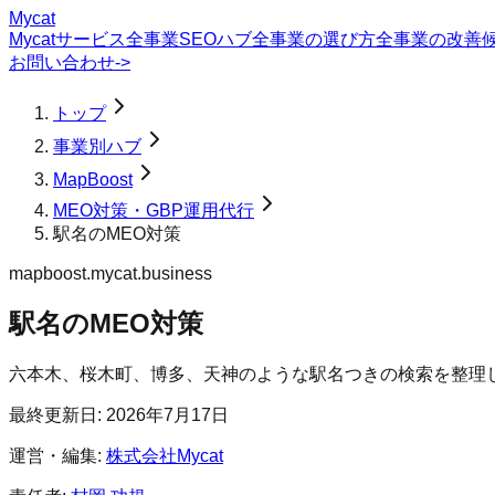
Mycat
Mycatサービス
全事業SEOハブ
全事業の選び方
全事業の改善
お問い合わせ
->
トップ
事業別ハブ
MapBoost
MEO対策・GBP運用代行
駅名のMEO対策
mapboost.mycat.business
駅名のMEO対策
六本木、桜木町、博多、天神のような駅名つきの検索を整理
最終更新日:
2026年7月17日
運営・編集:
株式会社Mycat