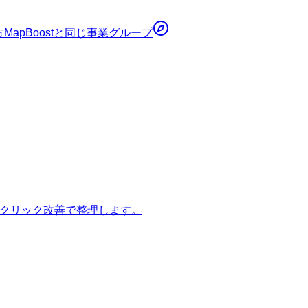
方
MapBoost
と同じ事業グループ
のクリック改善で整理します。