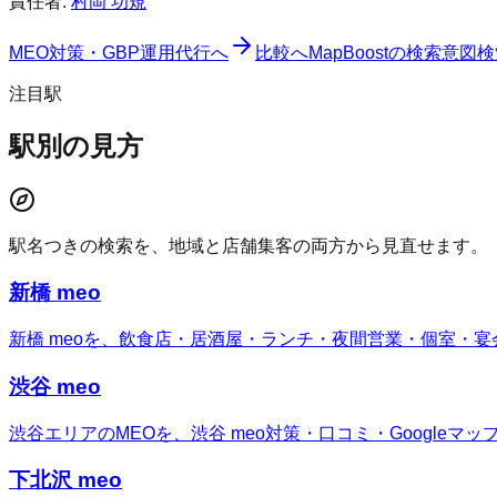
責任者:
村岡 功規
MEO対策・GBP運用代行へ
比較へ
MapBoost
の検索意図
検
注目駅
駅別の見方
駅名つきの検索を、地域と店舗集客の両方から見直せます。
新橋 meo
新橋 meoを、飲食店・居酒屋・ランチ・夜間営業・個室・宴
渋谷 meo
渋谷エリアのMEOを、渋谷 meo対策・口コミ・Googleマ
下北沢 meo