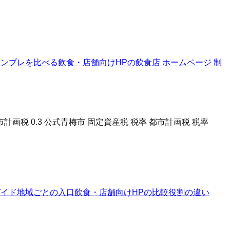
テンプレを比べる
飲食・店舗向けHPの飲食店 ホームページ 制
市計画税 0.3 公式
青梅市 固定資産税 税率 都市計画税 税率
ガイド
地域ごとの入口
飲食・店舗向けHPの比較
役割の違い