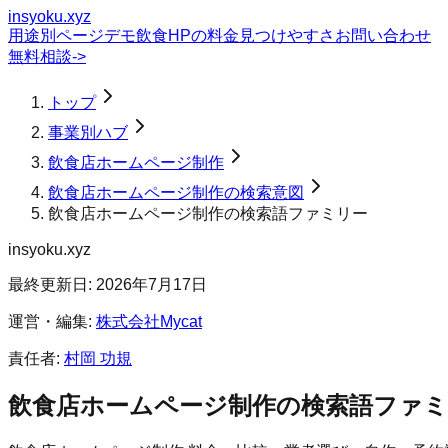
insyoku.xyz
用途別ページ
デモ
飲食HPの料金
見つけやすさ
お問い合わせ
無料相談
->
トップ
事業別ハブ
飲食店ホームページ制作
飲食店ホームページ制作の検索意図
飲食店ホームページ制作の検索語ファミリー
insyoku.xyz
最終更新日:
2026年7月17日
運営・編集:
株式会社Mycat
責任者:
村岡 功規
飲食店ホームページ制作
の検索語ファミ