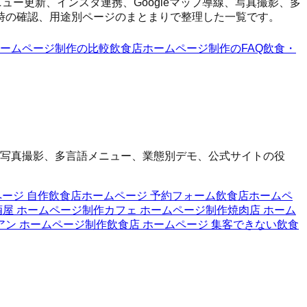
ー更新、インスタ連携、Googleマップ導線、写真撮影、多
時の確認、用途別ページのまとまりで整理した一覧です。
ームページ制作
の比較
飲食店ホームページ制作
のFAQ
飲食・
線、写真撮影、多言語メニュー、業態別デモ、公式サイトの役
ージ 自作
飲食店ホームページ 予約フォーム
飲食店ホームペ
酒屋 ホームページ制作
カフェ ホームページ制作
焼肉店 ホーム
アン ホームページ制作
飲食店 ホームページ 集客できない
飲食