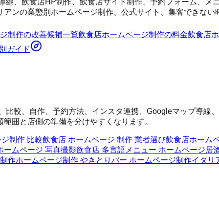
導線、飲食店HP制作、飲食店サイト制作、予約フォーム、メニュ
リアンの業態別ホームページ制作、公式サイト、集客できない
ジ制作
の改善候補一覧
飲食店ホームページ制作
の料金
飲食店ホ
別ガイド
、比較、自作、予約方法、インスタ連携、Googleマップ導
頼範囲と店側の準備を分けやすくなります。
ジ制作 比較
飲食店 ホームページ 制作 業者選び
飲食店ホームペ
ホームページ 写真撮影
飲食店 多言語メニュー ホームページ
居
ジ制作
ホームページ制作 やきとり
バー ホームページ制作
イタリ