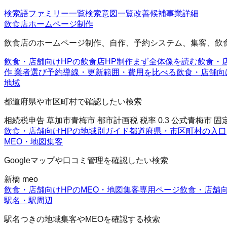
検索語ファミリー一覧
検索意図一覧
改善候補
事業詳細
飲食店ホームページ制作
飲食店のホームページ制作、自作、予約システム、集客、飲
飲食・店舗向けHPの飲食店HP制作
まず全体像を読む
飲食・
作 業者選び
予約導線・更新範囲・費用を比べる
飲食・店舗向
地域
都道府県や市区町村で確認したい検索
相続税申告 草加市
青梅市 都市計画税 税率 0.3 公式
青梅市 固定
飲食・店舗向けHPの地域別ガイド
都道府県・市区町村の入口
MEO・地図集客
Googleマップや口コミ管理を確認したい検索
新橋 meo
飲食・店舗向けHPのMEO・地図集客
専用ページ
飲食・店舗向
駅名・駅周辺
駅名つきの地域集客やMEOを確認する検索