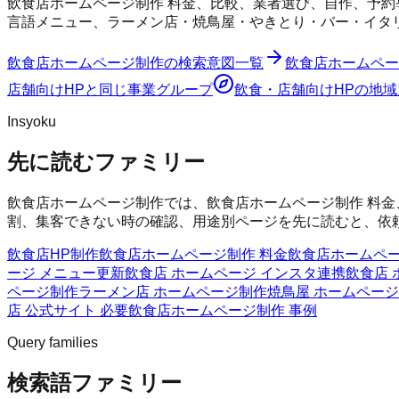
飲食店ホームページ制作 料金、比較、業者選び、自作、予約
言語メニュー、ラーメン店・焼鳥屋・やきとり・バー・イタ
飲食店ホームページ制作
の検索意図一覧
飲食店ホームペー
店舗向けHP
と同じ事業グループ
飲食・店舗向けHP
の地域
Insyoku
先に読むファミリー
飲食店ホームページ制作では、飲食店ホームページ制作 料金
割、集客できない時の確認、用途別ページを先に読むと、依
飲食店HP制作
飲食店ホームページ制作 料金
飲食店ホームペー
ージ メニュー更新
飲食店 ホームページ インスタ連携
飲食店 
ページ制作
ラーメン店 ホームページ制作
焼鳥屋 ホームペー
店 公式サイト 必要
飲食店ホームページ制作 事例
Query families
検索語ファミリー