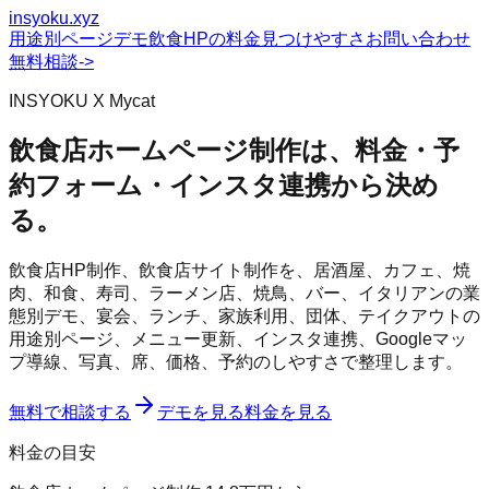
insyoku.xyz
用途別ページ
デモ
飲食HPの料金
見つけやすさ
お問い合わせ
無料相談
->
INSYOKU X Mycat
飲食店ホームページ制作は、料金・予
約フォーム・インスタ連携から決め
る。
飲食店HP制作、飲食店サイト制作を、居酒屋、カフェ、焼
肉、和食、寿司、ラーメン店、焼鳥、バー、イタリアンの業
態別デモ、宴会、ランチ、家族利用、団体、テイクアウトの
用途別ページ、メニュー更新、インスタ連携、Googleマッ
プ導線、写真、席、価格、予約のしやすさで整理します。
無料で相談する
デモを見る
料金を見る
料金の目安