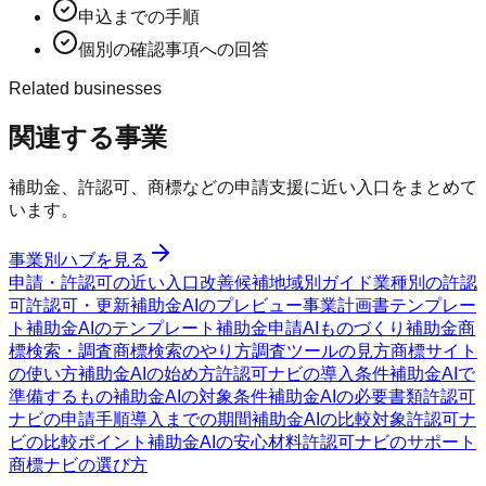
申込までの手順
個別の確認事項への回答
Related businesses
関連する事業
補助金、許認可、商標などの申請支援に近い入口をまとめて
います。
事業別ハブを見る
申請・許認可の近い入口
改善候補
地域別ガイド
業種別の許認
可
許認可・更新
補助金AIのプレビュー
事業計画書テンプレー
ト
補助金AIのテンプレート
補助金申請AI
ものづくり補助金
商
標検索・調査
商標検索のやり方
調査ツールの見方
商標サイト
の使い方
補助金AIの始め方
許認可ナビの導入条件
補助金AIで
準備するもの
補助金AIの対象条件
補助金AIの必要書類
許認可
ナビの申請手順
導入までの期間
補助金AIの比較対象
許認可ナ
ビの比較ポイント
補助金AIの安心材料
許認可ナビのサポート
商標ナビの選び方