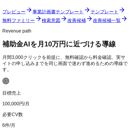
プレビュー
事業計画書テンプレート
テンプレート
無料ファミリー
検索意図
改善候補
改善候補一覧
Revenue path
補助金AI
を月10万円に近づける導線
月間
3,000
クリックを前提に、無料確認から料金確認、実サ
イトの申し込みまでを同じ画面で迷わず進めるための導線で
す。
目標売上
100,000
円/月
必要CV数
6
件/月