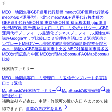
す
MEO・地図集客
GBP運用代行
新橋 meoのGBP運用代行
渋谷
meoのGBP運用代行
下北沢 meoのGBP運用代行
桜木町の
GBP運用代行
MEO対策 東京
MEO対策 福岡
桜木町 gbp運用
代行
MEO対策 千葉
やり方
口コミ
口コミ分析方法
ツール
GBP
運用代行
プロフィール最適化
ビジネスプロフィール属性
無料
講座
Googleマップ
比較
口コミ管理
多言語口コミ返信
返信テ
ンプレート
MEOツール
美容皮膚科
美容室
歯科医院
整骨院
六
本木・港区のGBP確認
福岡市中央区 MEO対策
福岡市博多区
MEO対策
広島市中区 MEO対策
MapBoostのFAQ
MapBoostの
比較
検索語ファミリー
MEO・地図集客
口コミ管理
口コミ返信テンプレート
多言語
口コミ返信
MapBoost
の検索語ファミリー
MapBoost
の改善候補
地
域別ガイド
補助金AI
を起点に、
申請・許認可の近い入口
をまとめて確
認できます。
事業の選び方を見る