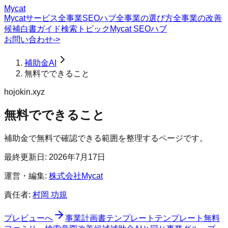
Mycat
Mycatサービス
全事業SEOハブ
全事業の選び方
全事業の改善
候補
白書
ガイド
検索トピック
Mycat SEOハブ
お問い合わせ
->
補助金AI
無料でできること
hojokin.xyz
無料でできること
補助金で無料で確認できる範囲を整理するページです。
最終更新日:
2026年7月17日
運営・編集:
株式会社Mycat
責任者:
村岡 功規
プレビュー
へ
事業計画書テンプレート
テンプレート
無料