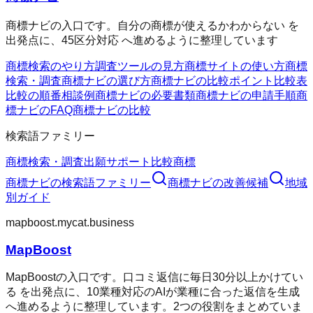
商標ナビの入口です。自分の商標が使えるかわからない を
出発点に、45区分対応 へ進めるように整理しています
商標検索のやり方
調査ツールの見方
商標サイトの使い方
商標
検索・調査
商標ナビの選び方
商標ナビの比較ポイント
比較表
比較の順番
相談例
商標ナビの必要書類
商標ナビの申請手順
商
標ナビのFAQ
商標ナビの比較
検索語ファミリー
商標検索・調査
出願サポート
比較
商標
商標ナビ
の検索語ファミリー
商標ナビ
の改善候補
地域
別ガイド
mapboost.mycat.business
MapBoost
MapBoostの入口です。口コミ返信に毎日30分以上かけてい
る を出発点に、10業種対応のAIが業種に合った返信を生成
へ進めるように整理しています。2つの役割をまとめていま