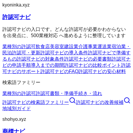
kyoninka.xyz
許認可ナビ
許認可ナビの入口です。どんな許認可が必要かわからない
を出発点に、500業種対応 へ進めるように整理しています
業種別の許認可
飲食店
美容室
建設業
介護事業
運送業
宿泊業・
民泊
許認可・更新
許認可ナビの導入条件
許認可ナビで準備す
るもの
許認可ナビの対象条件
許認可ナビの必要書類
許認可ナ
ビの申請手順
導入までの期間
許認可ナビの比較ポイント
許認
可ナビのサポート
許認可ナビのFAQ
許認可ナビの安心材料
検索語ファミリー
業種別の許認可
許認可
書類・準備
手続き・流れ
許認可ナビ
の検索語ファミリー
許認可ナビ
の改善候補
地域別ガイド
shohyo.xyz
商標ナビ