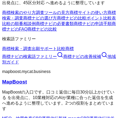
出発点に、45区分対応 へ進めるように整理しています
商標検索のやり方
調査ツールの見方
商標サイトの使い方
商標
検索・調査
商標ナビの選び方
商標ナビの比較ポイント
比較表
比較の順番
相談例
商標ナビの必要書類
商標ナビの申請手順
商
標ナビのFAQ
商標ナビの比較
検索語ファミリー
商標検索・調査
出願サポート
比較
商標
商標ナビ
の検索語ファミリー
商標ナビ
の改善候補
地域
別ガイド
mapboost.mycat.business
MapBoost
MapBoostの入口です。口コミ返信に毎日30分以上かけてい
る を出発点に、10業種対応のAIが業種に合った返信を生成
へ進めるように整理しています。2つの役割をまとめていま
す