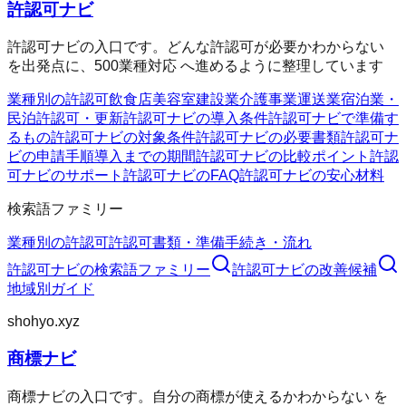
許認可ナビ
許認可ナビの入口です。どんな許認可が必要かわからない
を出発点に、500業種対応 へ進めるように整理しています
業種別の許認可
飲食店
美容室
建設業
介護事業
運送業
宿泊業・
民泊
許認可・更新
許認可ナビの導入条件
許認可ナビで準備す
るもの
許認可ナビの対象条件
許認可ナビの必要書類
許認可ナ
ビの申請手順
導入までの期間
許認可ナビの比較ポイント
許認
可ナビのサポート
許認可ナビのFAQ
許認可ナビの安心材料
検索語ファミリー
業種別の許認可
許認可
書類・準備
手続き・流れ
許認可ナビ
の検索語ファミリー
許認可ナビ
の改善候補
地域別ガイド
shohyo.xyz
商標ナビ
商標ナビの入口です。自分の商標が使えるかわからない を