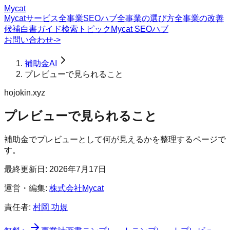
Mycat
Mycatサービス
全事業SEOハブ
全事業の選び方
全事業の改善
候補
白書
ガイド
検索トピック
Mycat SEOハブ
お問い合わせ
->
補助金AI
プレビューで見られること
hojokin.xyz
プレビューで見られること
補助金でプレビューとして何が見えるかを整理するページで
す。
最終更新日:
2026年7月17日
運営・編集:
株式会社Mycat
責任者:
村岡 功規