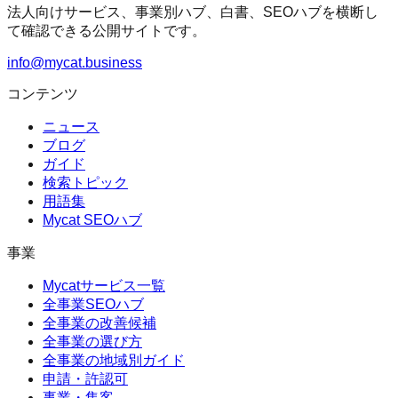
法人向けサービス、事業別ハブ、白書、SEOハブを横断し
て確認できる公開サイトです。
info@mycat.business
コンテンツ
ニュース
ブログ
ガイド
検索トピック
用語集
Mycat SEOハブ
事業
Mycatサービス一覧
全事業SEOハブ
全事業の改善候補
全事業の選び方
全事業の地域別ガイド
申請・許認可
事業・集客