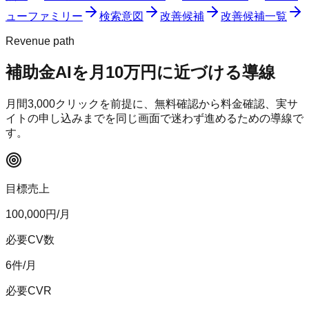
ューファミリー
検索意図
改善候補
改善候補一覧
Revenue path
補助金AI
を月10万円に近づける導線
月間
3,000
クリックを前提に、無料確認から料金確認、実サ
イトの申し込みまでを同じ画面で迷わず進めるための導線で
す。
目標売上
100,000
円/月
必要CV数
6
件/月
必要CVR