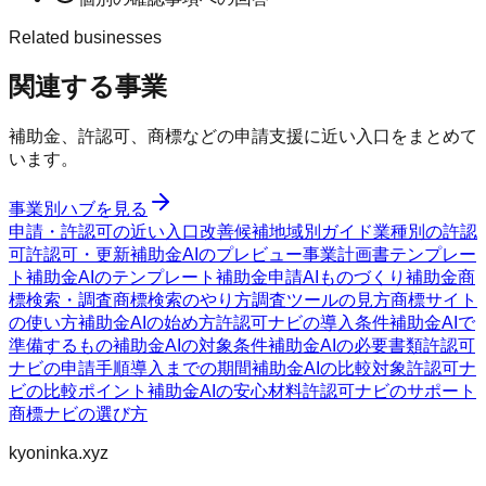
Related businesses
関連する事業
補助金、許認可、商標などの申請支援に近い入口をまとめて
います。
事業別ハブを見る
申請・許認可の近い入口
改善候補
地域別ガイド
業種別の許認
可
許認可・更新
補助金AIのプレビュー
事業計画書テンプレー
ト
補助金AIのテンプレート
補助金申請AI
ものづくり補助金
商
標検索・調査
商標検索のやり方
調査ツールの見方
商標サイト
の使い方
補助金AIの始め方
許認可ナビの導入条件
補助金AIで
準備するもの
補助金AIの対象条件
補助金AIの必要書類
許認可
ナビの申請手順
導入までの期間
補助金AIの比較対象
許認可ナ
ビの比較ポイント
補助金AIの安心材料
許認可ナビのサポート
商標ナビの選び方
kyoninka.xyz