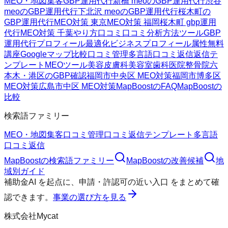
MEO・地図集客
GBP運用代行
新橋 meoのGBP運用代行
渋谷
meoのGBP運用代行
下北沢 meoのGBP運用代行
桜木町の
GBP運用代行
MEO対策 東京
MEO対策 福岡
桜木町 gbp運用
代行
MEO対策 千葉
やり方
口コミ
口コミ分析方法
ツール
GBP
運用代行
プロフィール最適化
ビジネスプロフィール属性
無料
講座
Googleマップ
比較
口コミ管理
多言語口コミ返信
返信テ
ンプレート
MEOツール
美容皮膚科
美容室
歯科医院
整骨院
六
本木・港区のGBP確認
福岡市中央区 MEO対策
福岡市博多区
MEO対策
広島市中区 MEO対策
MapBoostのFAQ
MapBoostの
比較
検索語ファミリー
MEO・地図集客
口コミ管理
口コミ返信テンプレート
多言語
口コミ返信
MapBoost
の検索語ファミリー
MapBoost
の改善候補
地
域別ガイド
補助金AI
を起点に、
申請・許認可の近い入口
をまとめて確
認できます。
事業の選び方を見る
株式会社Mycat