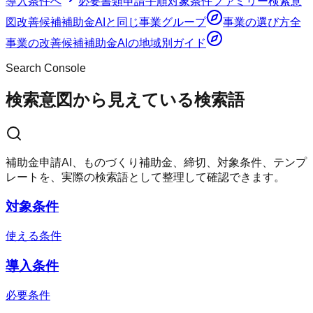
導入条件
へ
必要書類
申請手順
対象条件ファミリー
検索意
図
改善候補
補助金AI
と同じ事業グループ
事業の選び方
全
事業の改善候補
補助金AI
の地域別ガイド
Search Console
検索意図から見えている検索語
補助金申請AI、ものづくり補助金、締切、対象条件、テンプ
レートを、実際の検索語として整理して確認できます。
対象条件
使える条件
導入条件
必要条件