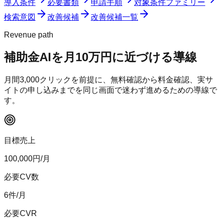
導入条件
必要書類
申請手順
対象条件ファミリー
検索意図
改善候補
改善候補一覧
Revenue path
補助金AI
を月10万円に近づける導線
月間
3,000
クリックを前提に、無料確認から料金確認、実サ
イトの申し込みまでを同じ画面で迷わず進めるための導線で
す。
目標売上
100,000
円/月
必要CV数
6
件/月
必要CVR