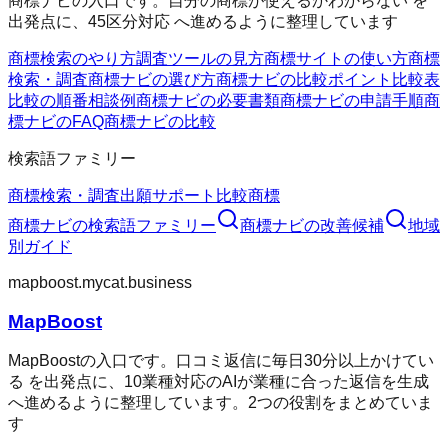
商標ナビの入口です。自分の商標が使えるかわからない を
出発点に、45区分対応 へ進めるように整理しています
商標検索のやり方
調査ツールの見方
商標サイトの使い方
商標
検索・調査
商標ナビの選び方
商標ナビの比較ポイント
比較表
比較の順番
相談例
商標ナビの必要書類
商標ナビの申請手順
商
標ナビのFAQ
商標ナビの比較
検索語ファミリー
商標検索・調査
出願サポート
比較
商標
商標ナビ
の検索語ファミリー
商標ナビ
の改善候補
地域
別ガイド
mapboost.mycat.business
MapBoost
MapBoostの入口です。口コミ返信に毎日30分以上かけてい
る を出発点に、10業種対応のAIが業種に合った返信を生成
へ進めるように整理しています。2つの役割をまとめていま
す