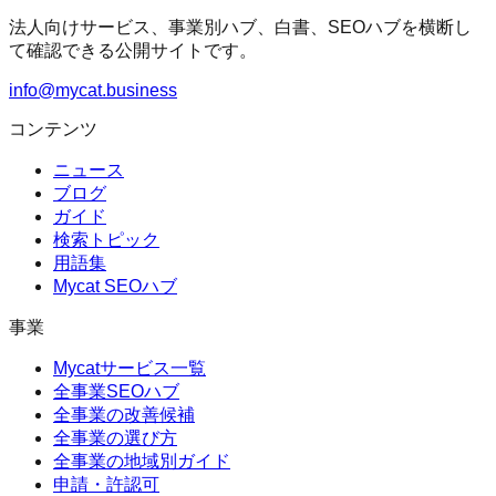
法人向けサービス、事業別ハブ、白書、SEOハブを横断し
て確認できる公開サイトです。
info@mycat.business
コンテンツ
ニュース
ブログ
ガイド
検索トピック
用語集
Mycat SEOハブ
事業
Mycatサービス一覧
全事業SEOハブ
全事業の改善候補
全事業の選び方
全事業の地域別ガイド
申請・許認可