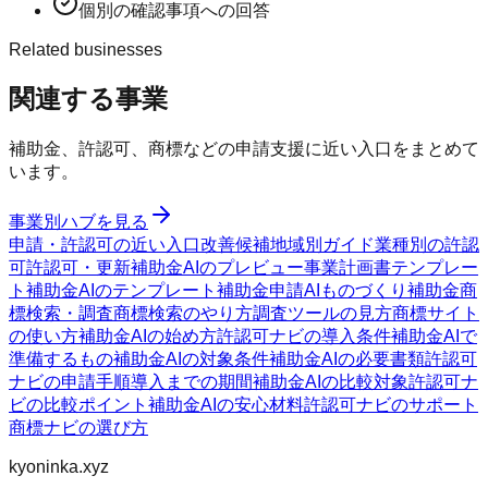
個別の確認事項への回答
Related businesses
関連する事業
補助金、許認可、商標などの申請支援に近い入口をまとめて
います。
事業別ハブを見る
申請・許認可の近い入口
改善候補
地域別ガイド
業種別の許認
可
許認可・更新
補助金AIのプレビュー
事業計画書テンプレー
ト
補助金AIのテンプレート
補助金申請AI
ものづくり補助金
商
標検索・調査
商標検索のやり方
調査ツールの見方
商標サイト
の使い方
補助金AIの始め方
許認可ナビの導入条件
補助金AIで
準備するもの
補助金AIの対象条件
補助金AIの必要書類
許認可
ナビの申請手順
導入までの期間
補助金AIの比較対象
許認可ナ
ビの比較ポイント
補助金AIの安心材料
許認可ナビのサポート
商標ナビの選び方
kyoninka.xyz