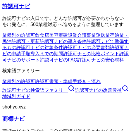
許認可ナビ
許認可ナビの入口です。どんな許認可が必要かわからない
を出発点に、500業種対応 へ進めるように整理しています
業種別の許認可
飲食店
美容室
建設業
介護事業
運送業
宿泊業・
民泊
許認可・更新
許認可ナビの導入条件
許認可ナビで準備す
るもの
許認可ナビの対象条件
許認可ナビの必要書類
許認可ナ
ビの申請手順
導入までの期間
許認可ナビの比較ポイント
許認
可ナビのサポート
許認可ナビのFAQ
許認可ナビの安心材料
検索語ファミリー
業種別の許認可
許認可
書類・準備
手続き・流れ
許認可ナビ
の検索語ファミリー
許認可ナビ
の改善候補
地域別ガイド
shohyo.xyz
商標ナビ