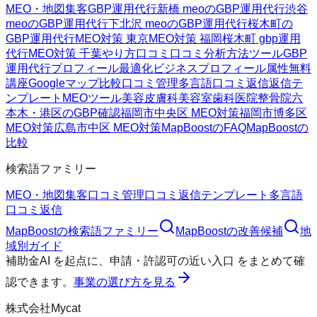
MEO・地図集客
GBP運用代行
新橋 meoのGBP運用代行
渋谷
meoのGBP運用代行
下北沢 meoのGBP運用代行
桜木町の
GBP運用代行
MEO対策 東京
MEO対策 福岡
桜木町 gbp運用
代行
MEO対策 千葉
やり方
口コミ
口コミ分析方法
ツール
GBP
運用代行
プロフィール最適化
ビジネスプロフィール属性
無料
講座
Googleマップ
比較
口コミ管理
多言語口コミ返信
返信テ
ンプレート
MEOツール
美容皮膚科
美容室
歯科医院
整骨院
六
本木・港区のGBP確認
福岡市中央区 MEO対策
福岡市博多区
MEO対策
広島市中区 MEO対策
MapBoostのFAQ
MapBoostの
比較
検索語ファミリー
MEO・地図集客
口コミ管理
口コミ返信テンプレート
多言語
口コミ返信
MapBoost
の検索語ファミリー
MapBoost
の改善候補
地
域別ガイド
補助金AI
を起点に、
申請・許認可の近い入口
をまとめて確
認できます。
事業の選び方を見る
株式会社Mycat