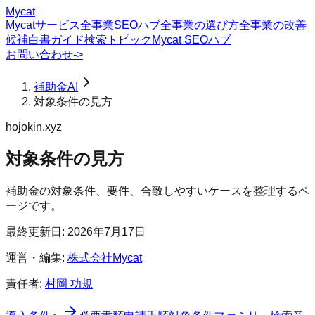
Mycat
Mycatサービス
全事業SEOハブ
全事業の選び方
全事業の改善
候補
白書
ガイド
検索トピック
Mycat SEOハブ
お問い合わせ
->
補助金AI
対象条件の見方
hojokin.xyz
対象条件の見方
補助金の対象条件、要件、合致しやすいケースを整理するペ
ージです。
最終更新日:
2026年7月17日
運営・編集:
株式会社Mycat
責任者:
村岡 功規