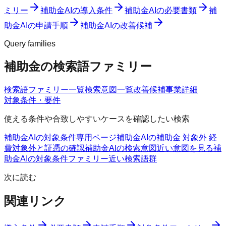
ミリー
補助金AIの導入条件
補助金AIの必要書類
補
助金AIの申請手順
補助金AIの改善候補
Query families
補助金の検索語ファミリー
検索語ファミリー一覧
検索意図一覧
改善候補
事業詳細
対象条件・要件
使える条件や合致しやすいケースを確認したい検索
補助金AIの対象条件
専用ページ
補助金AIの補助金 対象外 経
費
対象外と証憑の確認
補助金AIの検索意図
近い意図を見る
補
助金AIの対象条件ファミリー
近い検索語群
次に読む
関連リンク