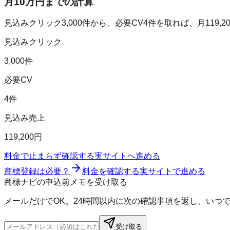
月10万円までの計算
見込みクリック
3,000
件から、必要CV
4
件を取れば、月
119,2
見込みクリック
3,000件
必要CV
4件
見込み売上
119,200円
料金で止まらず確認する
実サイトへ進める
商標登録は必要？
料金を確認する
実サイトで進める
商標ナビの申込前メモを受け取る
メールだけでOK。24時間以内に次の確認事項を返し、いつ
受け取る