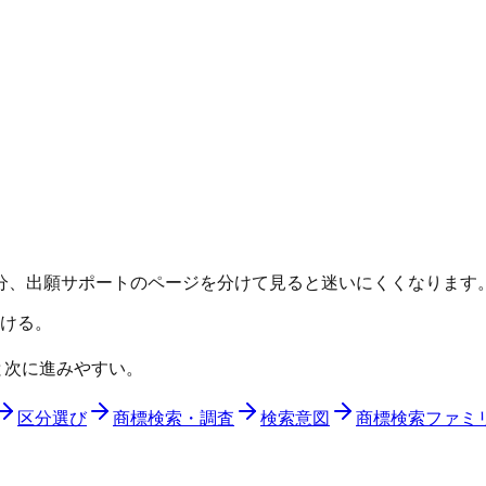
分、出願サポートのページを分けて見ると迷いにくくなります
ける。
と次に進みやすい。
区分選び
商標検索・調査
検索意図
商標検索ファミ