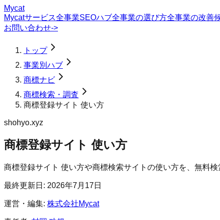
Mycat
Mycatサービス
全事業SEOハブ
全事業の選び方
全事業の改善
お問い合わせ
->
トップ
事業別ハブ
商標ナビ
商標検索・調査
商標登録サイト 使い方
shohyo.xyz
商標登録サイト 使い方
商標登録サイト 使い方や商標検索サイトの使い方を、無料
最終更新日:
2026年7月17日
運営・編集:
株式会社Mycat