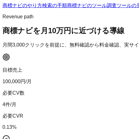
商標ナビのやり方
検索の手順
商標ナビのツール
調査ツールの
Revenue path
商標ナビ
を月10万円に近づける導線
月間
3,000
クリックを前提に、無料確認から料金確認、実サイ
目標売上
100,000
円/月
必要CV数
4
件/月
必要CVR
0.13
%