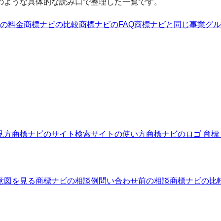
のような具体的な読み口で整理した一覧です。
の料金
商標ナビ
の比較
商標ナビ
のFAQ
商標ナビ
と同じ事業グル
見方
商標ナビのサイト
検索サイトの使い方
商標ナビのロゴ 商標
意図を見る
商標ナビの相談例
問い合わせ前の相談
商標ナビの比