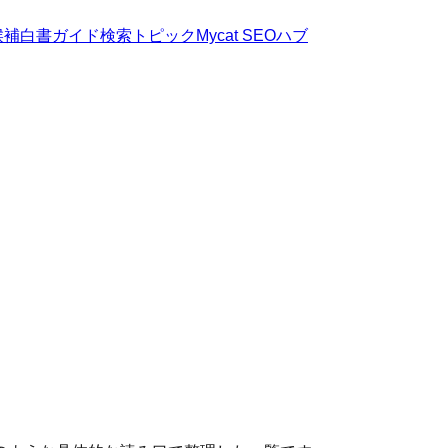
候補
白書
ガイド
検索トピック
Mycat SEOハブ