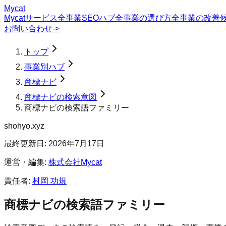
Mycat
Mycatサービス
全事業SEOハブ
全事業の選び方
全事業の改善
お問い合わせ
->
トップ
事業別ハブ
商標ナビ
商標ナビの検索意図
商標ナビの検索語ファミリー
shohyo.xyz
最終更新日:
2026年7月17日
運営・編集:
株式会社Mycat
責任者:
村岡 功規
商標ナビ
の検索語ファミリー