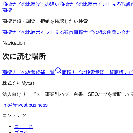
商標ナビの比較
役割の違い
商標ナビの比較ポイント
見る観点
商標
商標登録・調査・拒絶を確認したい検索
商標ナビの比較ポイント
見る観点
商標ナビの相談例
問い合わ
Navigation
次に読む場所
商標ナビ
の改善候補一覧
商標ナビ
の検索意図一覧
商標ナビ
株式会社Mycat
法人向けサービス、事業別ハブ、白書、SEOハブを横断して
info@mycat.business
コンテンツ
ニュース
ブログ