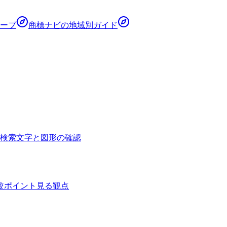
ープ
商標ナビ
の地域別ガイド
 検索
文字と図形の確認
較ポイント
見る観点