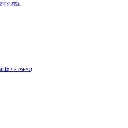
較前の確認
商標ナビ
のFAQ