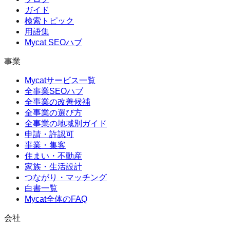
ガイド
検索トピック
用語集
Mycat SEOハブ
事業
Mycatサービス一覧
全事業SEOハブ
全事業の改善候補
全事業の選び方
全事業の地域別ガイド
申請・許認可
事業・集客
住まい・不動産
家族・生活設計
つながり・マッチング
白書一覧
Mycat全体のFAQ
会社