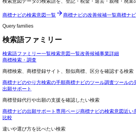
検索意図データの検索語を、登記・税金・退去・親権・廃業
商標ナビ
の検索意図一覧
商標ナビ
の改善候補一覧
商標ナビ
Query families
検索語ファミリー
検索語ファミリー一覧
検索意図一覧
改善候補
事業詳細
商標検索・調査
商標検索、商標登録サイト、類似商標、区分を確認する検索
商標ナビのやり方
検索の手順
商標ナビのツール
調査ツールの
出願サポート
商標登録代行や出願の支援を確認したい検索
商標ナビの出願サポート
専用ページ
商標ナビの検索意図
近い
比較
違いや選び方を比べたい検索