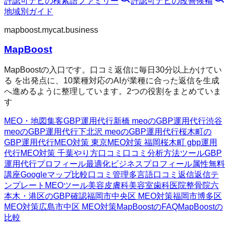
許認可ナビ
の検索語ファミリー
許認可ナビ
の改善候補
地域別ガイド
mapboost.mycat.business
MapBoost
MapBoostの入口です。口コミ返信に毎日30分以上かけてい
る を出発点に、10業種対応のAIが業種に合った返信を生成
へ進めるように整理しています。2つの役割をまとめていま
す
MEO・地図集客
GBP運用代行
新橋 meoのGBP運用代行
渋谷
meoのGBP運用代行
下北沢 meoのGBP運用代行
桜木町の
GBP運用代行
MEO対策 東京
MEO対策 福岡
桜木町 gbp運用
代行
MEO対策 千葉
やり方
口コミ
口コミ分析方法
ツール
GBP
運用代行
プロフィール最適化
ビジネスプロフィール属性
無料
講座
Googleマップ
比較
口コミ管理
多言語口コミ返信
返信テ
ンプレート
MEOツール
美容皮膚科
美容室
歯科医院
整骨院
六
本木・港区のGBP確認
福岡市中央区 MEO対策
福岡市博多区
MEO対策
広島市中区 MEO対策
MapBoostのFAQ
MapBoostの
比較