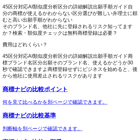
45区分対応
AI類似度分析
区分の詳細解説
出願手順ガイド
自
分の商標が使えるかわからない
区分選びが難しい
弁理士に頼
むと高い
出願手順がわからない
そのブランド名、他社に先に登録されるリスク知ってます
か？
検索・類似度チェックは無料
商標登録は必要？
費用はどれくらい？
45区分対応
AI類似度分析
区分の詳細解説
出願手順ガイド
商
標
ブランド名
区分
出願
そのブランド名、使えるかどうか30
秒で確認できますよ
商標登録せずにビジネスを始めると、後
から他社に使用差止されるリスクがあります
商標ナビ
の比較ポイント
何を見て比べるかを別ページで確認できます。
商標ナビ
の比較基準
判断軸を別ページで確認できます。