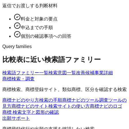
返信でお渡しする判断材料
料金と対象の要点
申込までの手順
個別の確認事項への回答
Query families
比較表に近い検索語ファミリー
検索語ファミリー一覧
検索意図一覧
改善候補
事業詳細
商標検索・調査
商標検索、商標登録サイト、類似商標、区分を確認する検索
商標ナビのやり方
検索の手順
商標ナビのツール
調査ツールの
見方
商標ナビのサイト
検索サイトの使い方
商標ナビのロゴ
商標 検索
文字と図形の確認
出願サポート
商標登録代行や出願の支援を確認したい検索