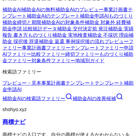
補助金AI
補助金AIの無料
補助金AIのプレビュー
事業計画書テ
ンプレート
補助金AIのテンプレート
補助金申請AI
ものづくり
補助金
締切と期限
補助金AIの対象条件
補助金 対象外 経費
補
助金申請 比較
統計データ
補助金 交付決定前 発注
補助金 実績
報告 書き方
ものづくり補助金 実地検査
補助金 不採択 理由
補
助金 採択後 辞退
補助金 返還 事例
採択後の流れ
プレビューフ
ァミリー
事業計画書ファミリー
テンプレートファミリー
申請
AIファミリー
比較ファミリー
締切ファミリー
ものづくり補助
金ファミリー
対象条件ファミリー
地域別ガイド
検索語ファミリー
プレビュー・見本
事業計画書テンプレート
テンプレート
補助
金申請AI
補助金AI
の検索語ファミリー
補助金AI
の改善候補
shohyo.xyz
商標ナビ
商標ナビの入口です。自分の商標が使えるかわからない を