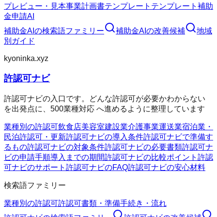
プレビュー・見本
事業計画書テンプレート
テンプレート
補助
金申請AI
補助金AI
の検索語ファミリー
補助金AI
の改善候補
地域
別ガイド
kyoninka.xyz
許認可ナビ
許認可ナビの入口です。どんな許認可が必要かわからない
を出発点に、500業種対応 へ進めるように整理しています
業種別の許認可
飲食店
美容室
建設業
介護事業
運送業
宿泊業・
民泊
許認可・更新
許認可ナビの導入条件
許認可ナビで準備す
るもの
許認可ナビの対象条件
許認可ナビの必要書類
許認可ナ
ビの申請手順
導入までの期間
許認可ナビの比較ポイント
許認
可ナビのサポート
許認可ナビのFAQ
許認可ナビの安心材料
検索語ファミリー
業種別の許認可
許認可
書類・準備
手続き・流れ