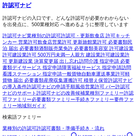
許認可ナビ
許認可ナビの入口です。どんな許認可が必要かわからない
を出発点に、500業種対応 へ進めるように整理しています
許認可ナビ
業種別の許認可
許認可・更新
飲食店 許可
キッチ
ンカー 営業許可
飲食店営業許可 更新
旅館業許可 必要書類
民
泊 届出 必要書類
酒類販売業免許 必要書類
美容室 許可
建設業
許可
建設業許可 500万円未満
一人親方 建設業許可
建設業許
可 更新
建設業 決算変更届 出し忘れ
訪問介護 指定申請 必要
書類
デイサービス 指定申請
障害福祉サービス 指定申請
訪問
看護ステーション 指定申請
一般貨物自動車運送事業許可
軽
貨物 届出 必要書類
産廃収集運搬許可 積替え保管
許認可ナビ
の導入条件
許認可ナビの申請手順
風俗営業許可 バー
許認可
ナビのサポート
許認可ナビの改善候補
業種別ファミリー
許認
可ファミリー
必要書類ファミリー
手続きファミリー
要件ファ
ミリー
地域別ガイド
検索語ファミリー
業種別の許認可
許認可
書類・準備
手続き・流れ