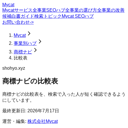
Mycat
Mycatサービス
全事業SEOハブ
全事業の選び方
全事業の改善
候補
白書
ガイド
検索トピック
Mycat SEOハブ
お問い合わせ
->
Mycat
事業別ハブ
商標ナビ
比較表
shohyo.xyz
商標ナビ
の
比較表
商標ナビの比較表を、検索で入った人が短く確認できるよう
にしています。
最終更新日:
2026年7月17日
運営・編集:
株式会社Mycat