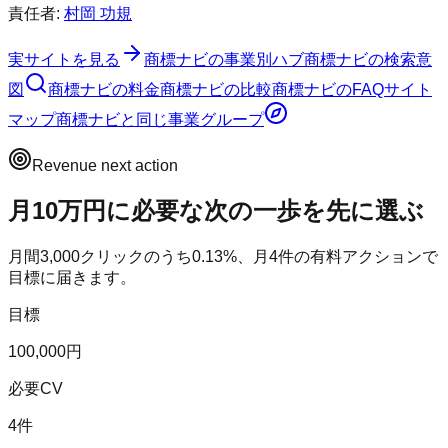
責任者:
村岡 功規
実サイトを見る
商標ナビ
の事業別ハブ
商標ナビ
の検索意
図
商標ナビ
の料金
商標ナビ
の比較
商標ナビ
のFAQ
サイト
マップ
商標ナビ
と同じ事業グループ
Revenue next action
月10万円に必要な次の一歩を先に選ぶ
月間
3,000
クリックのうち
0.13
%、月
4
件の有料アクションで
目標に届きます。
目標
100,000円
必要CV
4件