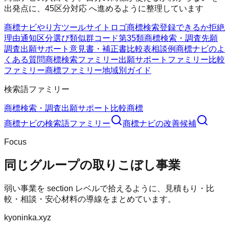
出発点に、45区分対応 へ進めるように整理しています
商標ナビ
やり方
ツール
サイト
ロゴ商標検索
登録できるか
拒絶
理由通知
区分選び
類似群コード
第35類
商標検索・調査
先願
調査
出願サポート
意見書・補正書
比較表
相談例
商標ナビのよ
くある質問
商標検索ファミリー
出願サポートファミリー
比較
ファミリー
商標ファミリー
地域別ガイド
検索語ファミリー
商標検索・調査
出願サポート
比較
商標
商標ナビ
の検索語ファミリー
商標ナビ
の改善候補
Focus
同じグループの取りこぼし事業
弱い事業を section レベルで拾えるように、見積もり・比
較・相談・安心材料の導線をまとめています。
kyoninka.xyz