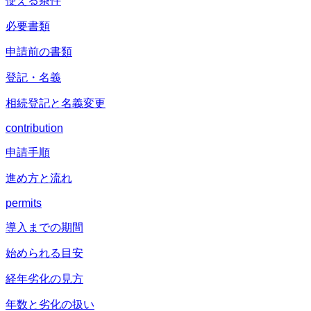
使える条件
必要書類
申請前の書類
登記・名義
相続登記と名義変更
contribution
申請手順
進め方と流れ
permits
導入までの期間
始められる目安
経年劣化の見方
年数と劣化の扱い