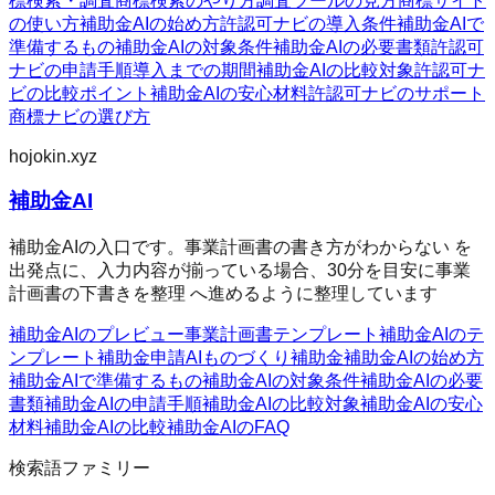
標検索・調査
商標検索のやり方
調査ツールの見方
商標サイト
の使い方
補助金AIの始め方
許認可ナビの導入条件
補助金AIで
準備するもの
補助金AIの対象条件
補助金AIの必要書類
許認可
ナビの申請手順
導入までの期間
補助金AIの比較対象
許認可ナ
ビの比較ポイント
補助金AIの安心材料
許認可ナビのサポート
商標ナビの選び方
hojokin.xyz
補助金AI
補助金AIの入口です。事業計画書の書き方がわからない を
出発点に、入力内容が揃っている場合、30分を目安に事業
計画書の下書きを整理 へ進めるように整理しています
補助金AIのプレビュー
事業計画書テンプレート
補助金AIのテ
ンプレート
補助金申請AI
ものづくり補助金
補助金AIの始め方
補助金AIで準備するもの
補助金AIの対象条件
補助金AIの必要
書類
補助金AIの申請手順
補助金AIの比較対象
補助金AIの安心
材料
補助金AIの比較
補助金AIのFAQ
検索語ファミリー