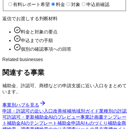
有料レポート希望
料金
対象
申込前確認
返信でお渡しする判断材料
料金と対象の要点
申込までの手順
個別の確認事項への回答
Related businesses
関連する事業
補助金、許認可、商標などの申請支援に近い入口をまとめて
います。
事業別ハブを見る
申請・許認可の近い入口
改善候補
地域別ガイド
業種別の許認
可
許認可・更新
補助金AIのプレビュー
事業計画書テンプレー
ト
補助金AIのテンプレート
補助金申請AI
ものづくり補助金
商