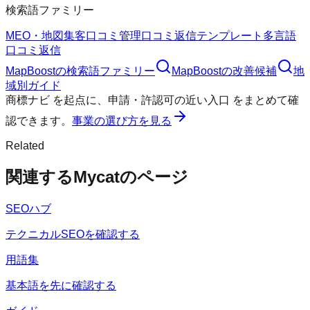
検索語ファミリー
MEO・地図集客
口コミ管理
口コミ返信テンプレート
多言語
口コミ返信
MapBoost
の検索語ファミリー
MapBoost
の改善候補
地
域別ガイド
商標ナビ
を起点に、
申請・許認可の近い入口
をまとめて確
認できます。
事業の選び方を見る
Related
関連するMycatのページ
SEOハブ
テクニカルSEOを確認する
用語集
基本語を先に確認する