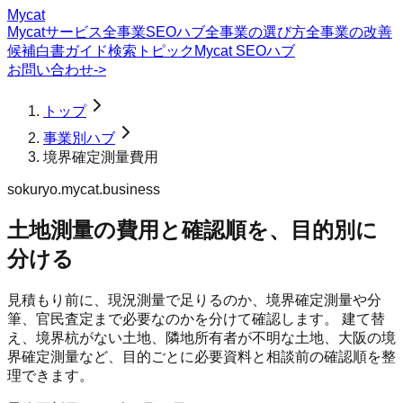
Mycat
Mycatサービス
全事業SEOハブ
全事業の選び方
全事業の改善
候補
白書
ガイド
検索トピック
Mycat SEOハブ
お問い合わせ
->
トップ
事業別ハブ
境界確定測量費用
sokuryo.mycat.business
土地測量の費用と確認順を、目的別に
分ける
見積もり前に、現況測量で足りるのか、境界確定測量や分
筆、官民査定まで必要なのかを分けて確認します。 建て替
え、境界杭がない土地、隣地所有者が不明な土地、大阪の境
界確定測量など、目的ごとに必要資料と相談前の確認順を整
理できます。