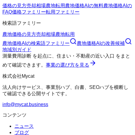
価格の見方
売却相場
農地転用
農地価格AIの無料
農地価格AIの
FAQ
価格ファミリー
転用ファミリー
検索語ファミリー
農地価格の見方
売却相場
農地転用
農地価格AI
の検索語ファミリー
農地価格AI
の改善候補
地域別ガイド
測量費用診断
を起点に、
住まい・不動産の近い入口
をまと
めて確認できます。
事業の選び方を見る
株式会社Mycat
法人向けサービス、事業別ハブ、白書、SEOハブを横断し
て確認できる公開サイトです。
info@mycat.business
コンテンツ
ニュース
ブログ