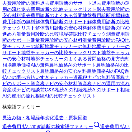
去費用診断の無料
退去費用診断のサポート
退去費用診断の運
用の流れ
退去費用診断の比較チェックリスト
退去費用診断の
安心材料
退去費用診断のよくある質問
地盤費用診断
相場
解体
費用診断の無料
解体費用診断のサポート
解体費用診断の比較
チェックリスト
解体費用診断の安心材料
解体費用診断のFAQ
進め方
測量費用診断の比較
境界確認
比較チェック
測量費用診
断のサポート
測量費用診断の安心材料
測量費用診断のFAQ
地
盤チェッカーの診断
地盤チェッカーの無料
地盤チェッカーの
サポート
地盤チェッカーの比較チェックリスト
地盤チェッカ
ーの安心材料
地盤チェッカーのよくある質問
価格の見方
売却
相場
農地価格AIの無料
農地価格AIのサポート
農地価格AIの比
較チェックリスト
農地価格AIの安心材料
農地価格AIのFAQ
過
払いの調べ方
払いすぎチェッカー
資産税ナビの無料
資産税ナ
ビのサポート
資産税ナビの安心材料
資産税ナビの運用の流れ
資産税ナビの相談前Q&A
相続AIの相続
相続AIのサポート
相続
AIの運用の流れ
相続AIの比較チェックリスト
検索語ファミリー
見込み額・相場
経年劣化
退去・原状回復
退去費用 払いすぎ診断
の検索語ファミリー
退去費用 払い