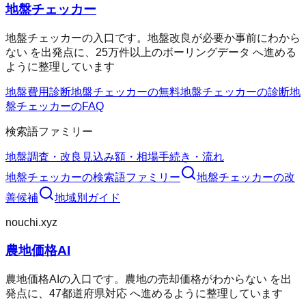
地盤チェッカー
地盤チェッカーの入口です。地盤改良が必要か事前にわから
ない を出発点に、25万件以上のボーリングデータ へ進める
ように整理しています
地盤費用診断
地盤チェッカーの無料
地盤チェッカーの診断
地
盤チェッカーのFAQ
検索語ファミリー
地盤調査・改良
見込み額・相場
手続き・流れ
地盤チェッカー
の検索語ファミリー
地盤チェッカー
の改
善候補
地域別ガイド
nouchi.xyz
農地価格AI
農地価格AIの入口です。農地の売却価格がわからない を出
発点に、47都道府県対応 へ進めるように整理しています