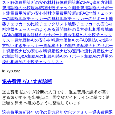
スト
解体費用診断の安心材料
解体費用診断のFAQ
進め方
測量
費用診断の比較
境界確認
比較チェック
測量費用診断のサポー
ト
測量費用診断の安心材料
測量費用診断のFAQ
地盤チェッカ
ーの診断
地盤チェッカーの無料
地盤チェッカーのサポート
地
盤チェッカーの比較チェックリスト
地盤チェッカーの安心材
料
地盤チェッカーのよくある質問
価格の見方
売却相場
農地価
格AIの無料
農地価格AIのサポート
農地価格AIの比較チェック
リスト
農地価格AIの安心材料
農地価格AIのFAQ
過払いの調べ
方
払いすぎチェッカー
資産税ナビの無料
資産税ナビのサポー
ト
資産税ナビの安心材料
資産税ナビの運用の流れ
資産税ナビ
の相談前Q&A
相続AIの相続
相続AIのサポート
相続AIの運用の
流れ
相続AIの比較チェックリスト
taikyo.xyz
退去費用 払いすぎ診断
退去費用 払いすぎ診断の入口です。退去費用の請求が高す
ぎる気がする を出発点に、国交省ガイドラインに基づく適
正額を算出 へ進めるように整理しています
退去費用診断
経年劣化の見方
経年劣化ファミリー
退去費用
退