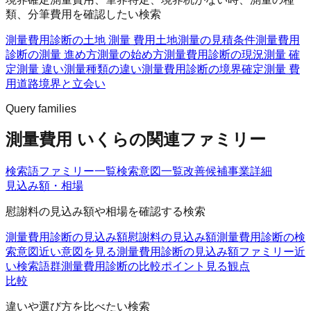
類、分筆費用を確認したい検索
測量費用診断の土地 測量 費用
土地測量の見積条件
測量費用
診断の測量 進め方
測量の始め方
測量費用診断の現況測量 確
定測量 違い
測量種類の違い
測量費用診断の境界確定測量 費
用
道路境界と立会い
Query families
測量費用 いくらの関連ファミリー
検索語ファミリー一覧
検索意図一覧
改善候補
事業詳細
見込み額・相場
慰謝料の見込み額や相場を確認する検索
測量費用診断の見込み額
慰謝料の見込み額
測量費用診断の検
索意図
近い意図を見る
測量費用診断の見込み額ファミリー
近
い検索語群
測量費用診断の比較ポイント
見る観点
比較
違いや選び方を比べたい検索