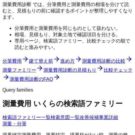
測量費用診断 では、分筆費用と測量費用の相場を分けて読
むと、見積もりの前に確認するポイントが整理しやすくなり
ます。
分筆費用と測量費用を同じものとして扱わない。
相場、見積もり、対象土地で確認項目を分ける。
専用ページ、検索語ファミリー、比較チェックの順で
読むと進みやすい。
分筆費用
建て替え前
進め方
測量費用診断の比較
測量ファミリー
測量費用診断の見積もり
比較チェック
測量費用診断のFAQ
Query families
測量費用 いくらの検索語ファミリー
検索語ファミリー一覧
検索意図一覧
改善候補
事業詳細
測量・分筆
境界確定測量費用、筆界特定、境界杭がない時、測量の種