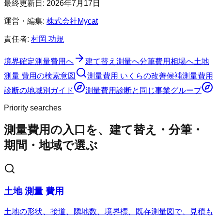
最終更新日:
2026年7月17日
運営・編集:
株式会社Mycat
責任者:
村岡 功規
境界確定測量費用へ
建て替え測量へ
分筆費用相場へ
土地
測量 費用の検索意図
測量費用 いくらの改善候補
測量費用
診断
の地域別ガイド
測量費用診断
と同じ事業グループ
Priority searches
測量費用の入口を、建て替え・分筆・
期間・地域で選ぶ
土地 測量 費用
土地の形状、接道、隣地数、境界標、既存測量図で、見積も