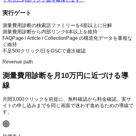
実行ゲート
測量費用診断の検索語ファミリーを4面以上に分解
測量費用診断から内部リンク6本以上を維持
FAQPage / Article / CollectionPage の構造化データを重複な
く維持
不足500クリック/日をGSCで週次確認
Revenue path
測量費用診断
を月10万円に近づける導
線
月間
3,000
クリックを前提に、無料確認から料金確認、実サ
イトの申し込みまでを同じ画面で迷わず進めるための導線で
す。