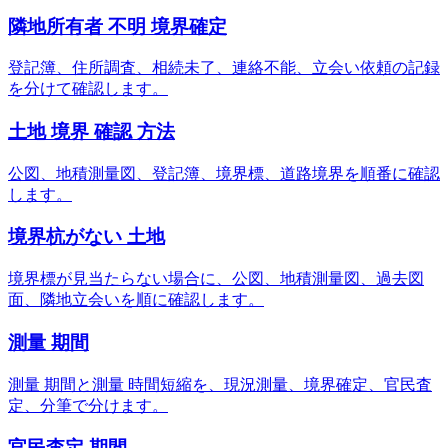
隣地所有者 不明 境界確定
登記簿、住所調査、相続未了、連絡不能、立会い依頼の記録
を分けて確認します。
土地 境界 確認 方法
公図、地積測量図、登記簿、境界標、道路境界を順番に確認
します。
境界杭がない 土地
境界標が見当たらない場合に、公図、地積測量図、過去図
面、隣地立会いを順に確認します。
測量 期間
測量 期間と測量 時間短縮を、現況測量、境界確定、官民査
定、分筆で分けます。
官民査定 期間