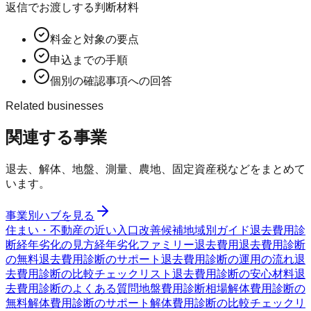
返信でお渡しする判断材料
料金と対象の要点
申込までの手順
個別の確認事項への回答
Related businesses
関連する事業
退去、解体、地盤、測量、農地、固定資産税などをまとめて
います。
事業別ハブを見る
住まい・不動産の近い入口
改善候補
地域別ガイド
退去費用診
断
経年劣化の見方
経年劣化ファミリー
退去費用
退去費用診断
の無料
退去費用診断のサポート
退去費用診断の運用の流れ
退
去費用診断の比較チェックリスト
退去費用診断の安心材料
退
去費用診断のよくある質問
地盤費用診断
相場
解体費用診断の
無料
解体費用診断のサポート
解体費用診断の比較チェックリ