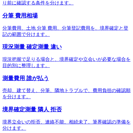
り前に確認する条件を分けます。
分筆 費用相場
分筆費用、土地 分筆 費用、分筆登記費用を、境界確定と登
記の範囲で分けます。
現況測量 確定測量 違い
現況把握で足りる場合と、境界確定や立会いが必要な場合を
目的別に整理します。
測量費用 誰が払う
売却、建て替え、分筆、隣地トラブルで、費用負担の確認順
を分けます。
境界確定測量 隣人 拒否
境界立会いの拒否、連絡不能、相続未了、筆界確認の準備を
分けます。