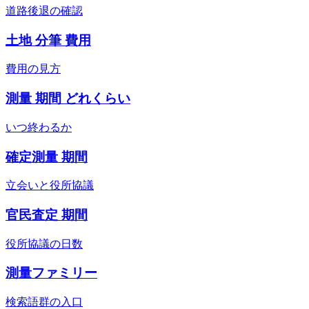
道路後退の確認
土地 分筆 費用
費用の見方
測量 期間 どれくらい
いつ終わるか
確定測量 期間
立会いと役所協議
官民査定 期間
役所協議の日数
測量ファミリー
検索語群の入口