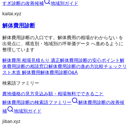
すぎ診断
の改善候補
地域別ガイド
kaitai.xyz
解体費用診断
解体費用診断の入口です。解体費用の相場がわからない を
出発点に、構造別・地域別の坪単価データ へ進めるように
整理しています
解体費用 相場
見積もり 適正
解体費用診断の安心ポイント
解
体費用診断の相談窓口
解体費用診断の進め方
比較チェックリ
スト
木造 解体費用
解体費用診断Q&A
検索語ファミリー
農地価格の見方
見込み額・相場
無料でできること
解体費用診断
の検索語ファミリー
解体費用診断
の改善候
補
地域別ガイド
jiban.xyz