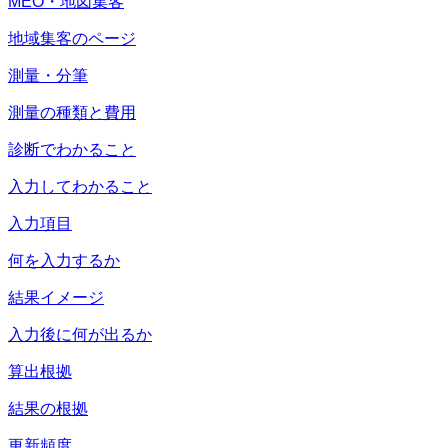
MEO・地図集客
地域集客のページ
測量・分筆
測量の種類と費用
診断でわかること
入力してわかること
入力項目
何を入力するか
結果イメージ
入力後に何が出るか
算出根拠
結果の根拠
更新頻度