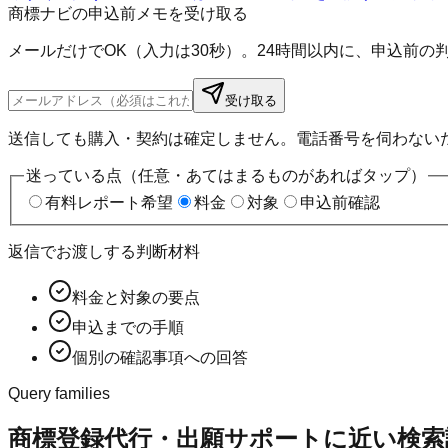
商標ナビの申込前メモを受け取る
メールだけでOK（入力は30秒）。24時間以内に、申込前
受け取る
送信しても購入・契約は確定しません。電話番号を伺わない
迷っている点（任意・あてはまるものがあればタップ）
有料レポート希望
料金
対象
申込前確認
返信でお渡しする判断材料
料金と対象の要点
申込までの手順
個別の確認事項への回答
Query families
商標登録代行・出願サポートに近い検索