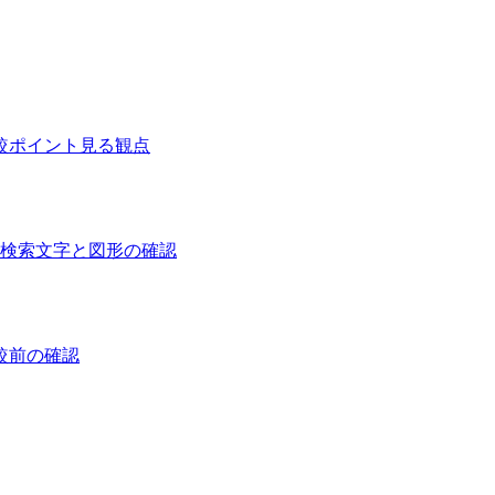
較ポイント
見る観点
 検索
文字と図形の確認
較前の確認