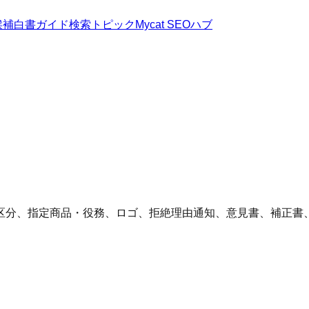
候補
白書
ガイド
検索トピック
Mycat SEOハブ
区分、指定商品・役務、ロゴ、拒絶理由通知、意見書、補正書