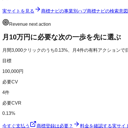
実サイトを見る
商標ナビ
の事業別ハブ
商標ナビ
の検索意図
Revenue next action
月10万円に必要な次の一歩を先に選ぶ
月間
3,000
クリックのうち
0.13
%、月
4
件の有料アクションで
目標
100,000円
必要CV
4件
必要CVR
0.13%
今すぐ支払う
商標登録は必要？
料金を確認する
実サイ