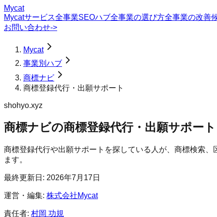
Mycat
Mycatサービス
全事業SEOハブ
全事業の選び方
全事業の改善
お問い合わせ
->
Mycat
事業別ハブ
商標ナビ
商標登録代行・出願サポート
shohyo.xyz
商標ナビ
の
商標登録代行・出願サポート
商標登録代行や出願サポートを探している人が、商標検索、
ます。
最終更新日:
2026年7月17日
運営・編集:
株式会社Mycat
責任者:
村岡 功規