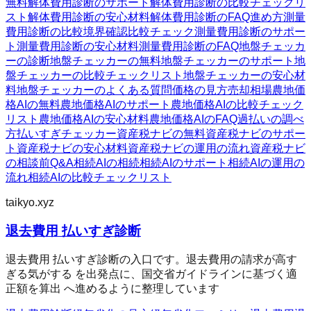
無料
解体費用診断のサポート
解体費用診断の比較チェックリ
スト
解体費用診断の安心材料
解体費用診断のFAQ
進め方
測量
費用診断の比較
境界確認
比較チェック
測量費用診断のサポー
ト
測量費用診断の安心材料
測量費用診断のFAQ
地盤チェッカ
ーの診断
地盤チェッカーの無料
地盤チェッカーのサポート
地
盤チェッカーの比較チェックリスト
地盤チェッカーの安心材
料
地盤チェッカーのよくある質問
価格の見方
売却相場
農地価
格AIの無料
農地価格AIのサポート
農地価格AIの比較チェック
リスト
農地価格AIの安心材料
農地価格AIのFAQ
過払いの調べ
方
払いすぎチェッカー
資産税ナビの無料
資産税ナビのサポー
ト
資産税ナビの安心材料
資産税ナビの運用の流れ
資産税ナビ
の相談前Q&A
相続AIの相続
相続AIのサポート
相続AIの運用の
流れ
相続AIの比較チェックリスト
taikyo.xyz
退去費用 払いすぎ診断
退去費用 払いすぎ診断の入口です。退去費用の請求が高す
ぎる気がする を出発点に、国交省ガイドラインに基づく適
正額を算出 へ進めるように整理しています