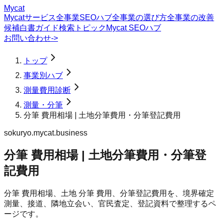
Mycat
Mycatサービス
全事業SEOハブ
全事業の選び方
全事業の改善
候補
白書
ガイド
検索トピック
Mycat SEOハブ
お問い合わせ
->
トップ
事業別ハブ
測量費用診断
測量・分筆
分筆 費用相場 | 土地分筆費用・分筆登記費用
sokuryo.mycat.business
分筆 費用相場 | 土地分筆費用・分筆登
記費用
分筆 費用相場、土地 分筆 費用、分筆登記費用を、境界確定
測量、接道、隣地立会い、官民査定、登記資料で整理するペ
ージです。