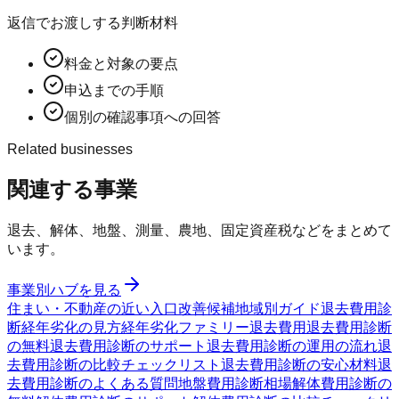
返信でお渡しする判断材料
料金と対象の要点
申込までの手順
個別の確認事項への回答
Related businesses
関連する事業
退去、解体、地盤、測量、農地、固定資産税などをまとめて
います。
事業別ハブを見る
住まい・不動産の近い入口
改善候補
地域別ガイド
退去費用診
断
経年劣化の見方
経年劣化ファミリー
退去費用
退去費用診断
の無料
退去費用診断のサポート
退去費用診断の運用の流れ
退
去費用診断の比較チェックリスト
退去費用診断の安心材料
退
去費用診断のよくある質問
地盤費用診断
相場
解体費用診断の