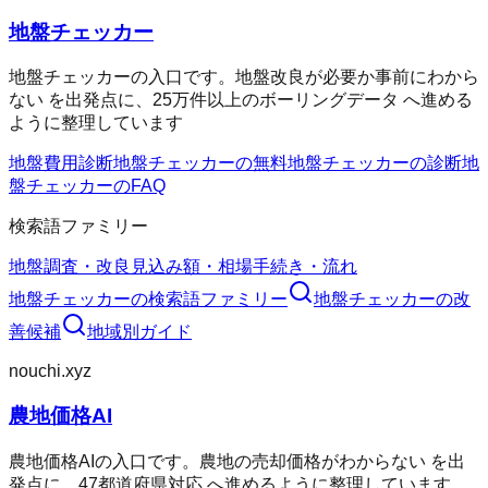
地盤チェッカー
地盤チェッカーの入口です。地盤改良が必要か事前にわから
ない を出発点に、25万件以上のボーリングデータ へ進める
ように整理しています
地盤費用診断
地盤チェッカーの無料
地盤チェッカーの診断
地
盤チェッカーのFAQ
検索語ファミリー
地盤調査・改良
見込み額・相場
手続き・流れ
地盤チェッカー
の検索語ファミリー
地盤チェッカー
の改
善候補
地域別ガイド
nouchi.xyz
農地価格AI
農地価格AIの入口です。農地の売却価格がわからない を出
発点に、47都道府県対応 へ進めるように整理しています