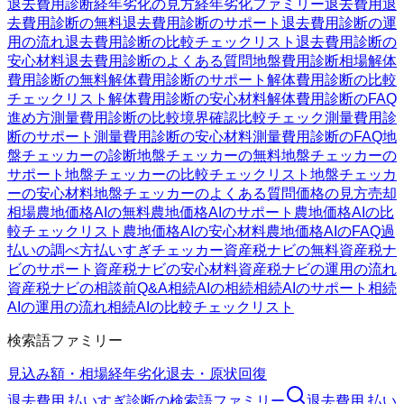
退去費用診断
経年劣化の見方
経年劣化ファミリー
退去費用
退
去費用診断の無料
退去費用診断のサポート
退去費用診断の運
用の流れ
退去費用診断の比較チェックリスト
退去費用診断の
安心材料
退去費用診断のよくある質問
地盤費用診断
相場
解体
費用診断の無料
解体費用診断のサポート
解体費用診断の比較
チェックリスト
解体費用診断の安心材料
解体費用診断のFAQ
進め方
測量費用診断の比較
境界確認
比較チェック
測量費用診
断のサポート
測量費用診断の安心材料
測量費用診断のFAQ
地
盤チェッカーの診断
地盤チェッカーの無料
地盤チェッカーの
サポート
地盤チェッカーの比較チェックリスト
地盤チェッカ
ーの安心材料
地盤チェッカーのよくある質問
価格の見方
売却
相場
農地価格AIの無料
農地価格AIのサポート
農地価格AIの比
較チェックリスト
農地価格AIの安心材料
農地価格AIのFAQ
過
払いの調べ方
払いすぎチェッカー
資産税ナビの無料
資産税ナ
ビのサポート
資産税ナビの安心材料
資産税ナビの運用の流れ
資産税ナビの相談前Q&A
相続AIの相続
相続AIのサポート
相続
AIの運用の流れ
相続AIの比較チェックリスト
検索語ファミリー
見込み額・相場
経年劣化
退去・原状回復
退去費用 払いすぎ診断
の検索語ファミリー
退去費用 払い