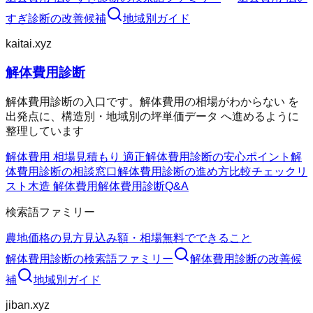
すぎ診断
の改善候補
地域別ガイド
kaitai.xyz
解体費用診断
解体費用診断の入口です。解体費用の相場がわからない を
出発点に、構造別・地域別の坪単価データ へ進めるように
整理しています
解体費用 相場
見積もり 適正
解体費用診断の安心ポイント
解
体費用診断の相談窓口
解体費用診断の進め方
比較チェックリ
スト
木造 解体費用
解体費用診断Q&A
検索語ファミリー
農地価格の見方
見込み額・相場
無料でできること
解体費用診断
の検索語ファミリー
解体費用診断
の改善候
補
地域別ガイド
jiban.xyz