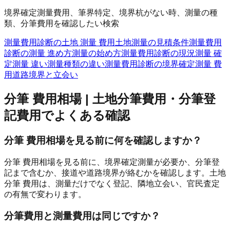
境界確定測量費用、筆界特定、境界杭がない時、測量の種
類、分筆費用を確認したい検索
測量費用診断の土地 測量 費用
土地測量の見積条件
測量費用
診断の測量 進め方
測量の始め方
測量費用診断の現況測量 確
定測量 違い
測量種類の違い
測量費用診断の境界確定測量 費
用
道路境界と立会い
分筆 費用相場 | 土地分筆費用・分筆登
記費用
でよくある確認
分筆 費用相場を見る前に何を確認しますか？
分筆 費用相場を見る前に、境界確定測量が必要か、分筆登
記まで含むか、接道や道路境界が絡むかを確認します。土地
分筆 費用は、測量だけでなく登記、隣地立会い、官民査定
の有無で変わります。
分筆費用と測量費用は同じですか？