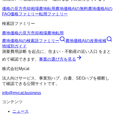
価格の見方
売却相場
農地転用
農地価格AIの無料
農地価格AIの
FAQ
価格ファミリー
転用ファミリー
検索語ファミリー
農地価格の見方
売却相場
農地転用
農地価格AI
の検索語ファミリー
農地価格AI
の改善候補
地域別ガイド
測量費用診断
を起点に、
住まい・不動産の近い入口
をまと
めて確認できます。
事業の選び方を見る
株式会社Mycat
法人向けサービス、事業別ハブ、白書、SEOハブを横断し
て確認できる公開サイトです。
info@mycat.business
コンテンツ
ニュース