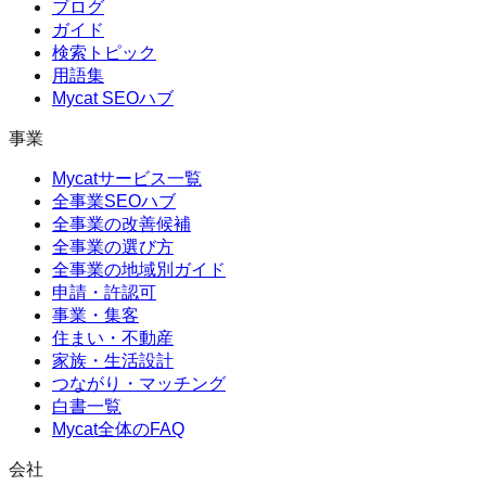
ブログ
ガイド
検索トピック
用語集
Mycat SEOハブ
事業
Mycatサービス一覧
全事業SEOハブ
全事業の改善候補
全事業の選び方
全事業の地域別ガイド
申請・許認可
事業・集客
住まい・不動産
家族・生活設計
つながり・マッチング
白書一覧
Mycat全体のFAQ
会社