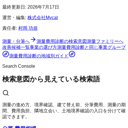
最終更新日:
2026年7月17日
運営・編集:
株式会社Mycat
責任者:
村岡 功規
測量・分筆へ
測量費用診断
の検索意図
測量ファミリーへ
改善候補一覧
事業の選び方
測量費用診断
と同じ事業グループ
測量費用診断
の地域別ガイド
Search Console
検索意図から見えている検索語
測量の進め方、境界確認、建て替え前、分筆費用、測量の期
間、費用負担、隣地立会い、土地境界確認の入口を分けて確
認できます。