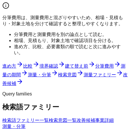
分筆費用は、測量費用と混ざりやすいため、相場・見積も
り・対象土地を分けて確認すると整理しやすくなります。
分筆費用と測量費用を別の論点として読む。
相場、見積もり、対象土地で確認項目を分ける。
進め方、比較、必要書類の順で読むと次に進みやす
い。
進め方
比較
境界確認
建て替え前
分筆費用
測
量の期間
測量・分筆
検索意図
測量ファミリー
改
善候補
Query families
検索語ファミリー
検索語ファミリー一覧
検索意図一覧
改善候補
事業詳細
測量・分筆