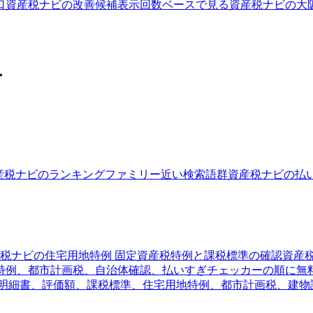
口
資産税ナビの改善候補
表示回数ベースで見る
資産税ナビの大阪
ー
産税ナビのランキングファミリー
近い検索語群
資産税ナビの払
税ナビの住宅用地特例 固定資産税
特例と課税標準の確認
資産
特例、都市計画税、自治体確認、払いすぎチェッカーの順に無
税明細書、評価額、課税標準、住宅用地特例、都市計画税、建物