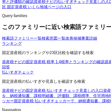
率と評価額の確認
資産税ナビの払いすぎチェック
見直しの入
区 固定資産税 いくら
地域ページの入口
Query families
このファミリーに近い検索語ファミリ
検索語ファミリー一覧
検索意図一覧
改善候補
事業詳細
ランキング
固定資産税のランキングや23区比較を確認する検索
資産税ナビの固定資産税 税率 1.4
税率とランキングの確認
資
回答
払いすぎチェック
固定資産税の払いすぎや見直しを確認する検索
資産税ナビの固定資産税 払いすぎ チェック
見直しの入口
資産
を、納税通知書、課税明細書、評価額、課税標準、住宅用地
ッカー
固定資産税 払いすぎチェッカーで、納税通知書、課
Navigation