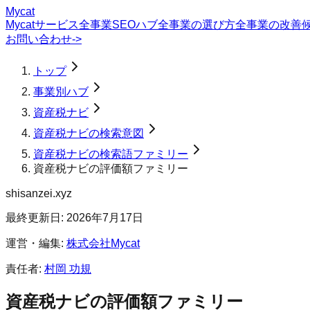
Mycat
Mycatサービス
全事業SEOハブ
全事業の選び方
全事業の改善
お問い合わせ
->
トップ
事業別ハブ
資産税ナビ
資産税ナビの検索意図
資産税ナビの検索語ファミリー
資産税ナビの評価額ファミリー
shisanzei.xyz
最終更新日:
2026年7月17日
運営・編集:
株式会社Mycat
責任者:
村岡 功規
資産税ナビの評価額ファミリー