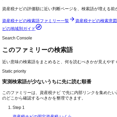
資産税ナビの評価額に近い判断ページを、検索語が増える前
資産税ナビ
の検索語ファミリー一覧
資産税ナビ
の検索意図
ビ
の地域別ガイド
Search Console
このファミリーの検索語
近い意味の検索語をまとめると、何を読むべきかが見えやす
Static priority
実測検索語が少ないうちに先に読む順番
このファミリーは、
資産税ナビ
で先に内部リンクを集めたい高
のどこから確認するべきかを整理できます。
Step
1
資産税ナビの固定資産税 いくら