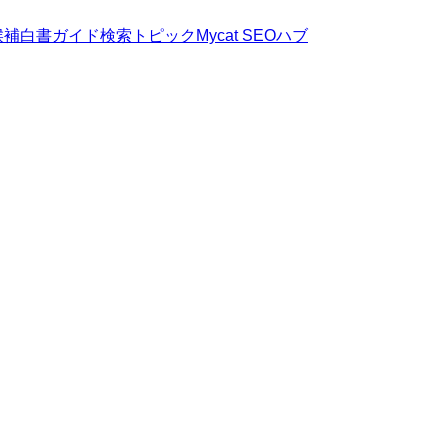
候補
白書
ガイド
検索トピック
Mycat SEOハブ