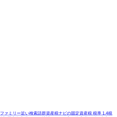
ファミリー
近い検索語群
資産税ナビの固定資産税 税率 1.4
税