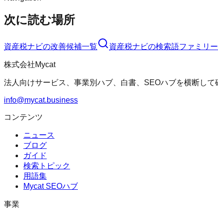
次に読む場所
資産税ナビ
の改善候補一覧
資産税ナビ
の検索語ファミリー
株式会社Mycat
法人向けサービス、事業別ハブ、白書、SEOハブを横断して
info@mycat.business
コンテンツ
ニュース
ブログ
ガイド
検索トピック
用語集
Mycat SEOハブ
事業