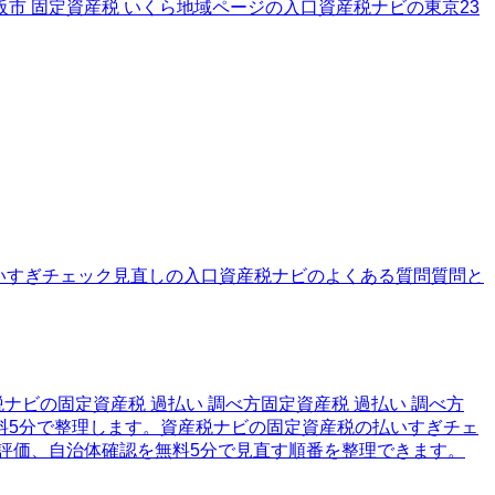
市 固定資産税 いくら
地域ページの入口
資産税ナビの東京23
いすぎチェック
見直しの入口
資産税ナビのよくある質問
質問と
税ナビの固定資産税 過払い 調べ方
固定資産税 過払い 調べ方
料5分で整理します。
資産税ナビの固定資産税の払いすぎチェ
評価、自治体確認を無料5分で見直す順番を整理できます。