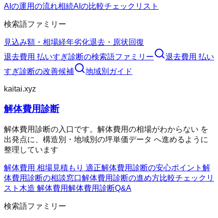
AIの運用の流れ
相続AIの比較チェックリスト
検索語ファミリー
見込み額・相場
経年劣化
退去・原状回復
退去費用 払いすぎ診断
の検索語ファミリー
退去費用 払い
すぎ診断
の改善候補
地域別ガイド
kaitai.xyz
解体費用診断
解体費用診断の入口です。解体費用の相場がわからない を
出発点に、構造別・地域別の坪単価データ へ進めるように
整理しています
解体費用 相場
見積もり 適正
解体費用診断の安心ポイント
解
体費用診断の相談窓口
解体費用診断の進め方
比較チェックリ
スト
木造 解体費用
解体費用診断Q&A
検索語ファミリー