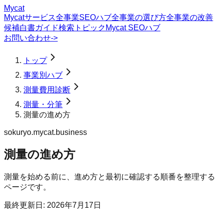
Mycat
Mycatサービス
全事業SEOハブ
全事業の選び方
全事業の改善
候補
白書
ガイド
検索トピック
Mycat SEOハブ
お問い合わせ
->
トップ
事業別ハブ
測量費用診断
測量・分筆
測量の進め方
sokuryo.mycat.business
測量の進め方
測量を始める前に、進め方と最初に確認する順番を整理する
ページです。
最終更新日:
2026年7月17日