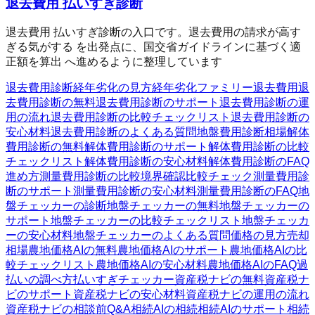
退去費用 払いすぎ診断
退去費用 払いすぎ診断の入口です。退去費用の請求が高す
ぎる気がする を出発点に、国交省ガイドラインに基づく適
正額を算出 へ進めるように整理しています
退去費用診断
経年劣化の見方
経年劣化ファミリー
退去費用
退
去費用診断の無料
退去費用診断のサポート
退去費用診断の運
用の流れ
退去費用診断の比較チェックリスト
退去費用診断の
安心材料
退去費用診断のよくある質問
地盤費用診断
相場
解体
費用診断の無料
解体費用診断のサポート
解体費用診断の比較
チェックリスト
解体費用診断の安心材料
解体費用診断のFAQ
進め方
測量費用診断の比較
境界確認
比較チェック
測量費用診
断のサポート
測量費用診断の安心材料
測量費用診断のFAQ
地
盤チェッカーの診断
地盤チェッカーの無料
地盤チェッカーの
サポート
地盤チェッカーの比較チェックリスト
地盤チェッカ
ーの安心材料
地盤チェッカーのよくある質問
価格の見方
売却
相場
農地価格AIの無料
農地価格AIのサポート
農地価格AIの比
較チェックリスト
農地価格AIの安心材料
農地価格AIのFAQ
過
払いの調べ方
払いすぎチェッカー
資産税ナビの無料
資産税ナ
ビのサポート
資産税ナビの安心材料
資産税ナビの運用の流れ
資産税ナビの相談前Q&A
相続AIの相続
相続AIのサポート
相続