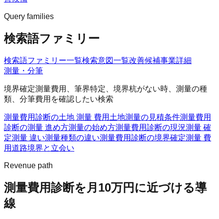
Query families
検索語ファミリー
検索語ファミリー一覧
検索意図一覧
改善候補
事業詳細
測量・分筆
境界確定測量費用、筆界特定、境界杭がない時、測量の種
類、分筆費用を確認したい検索
測量費用診断の土地 測量 費用
土地測量の見積条件
測量費用
診断の測量 進め方
測量の始め方
測量費用診断の現況測量 確
定測量 違い
測量種類の違い
測量費用診断の境界確定測量 費
用
道路境界と立会い
Revenue path
測量費用診断
を月10万円に近づける導
線