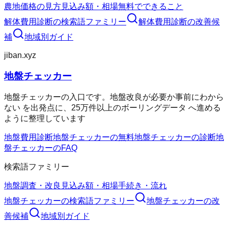
農地価格の見方
見込み額・相場
無料でできること
解体費用診断
の検索語ファミリー
解体費用診断
の改善候
補
地域別ガイド
jiban.xyz
地盤チェッカー
地盤チェッカーの入口です。地盤改良が必要か事前にわから
ない を出発点に、25万件以上のボーリングデータ へ進める
ように整理しています
地盤費用診断
地盤チェッカーの無料
地盤チェッカーの診断
地
盤チェッカーのFAQ
検索語ファミリー
地盤調査・改良
見込み額・相場
手続き・流れ
地盤チェッカー
の検索語ファミリー
地盤チェッカー
の改
善候補
地域別ガイド