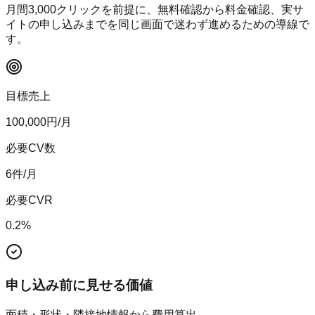
月間
3,000
クリックを前提に、無料確認から料金確認、実サ
イトの申し込みまでを同じ画面で迷わず進めるための導線で
す。
目標売上
100,000
円/月
必要CV数
6
件/月
必要CVR
0.2
%
申し込み前に見せる価値
面積・形状・隣接地情報から費用算出