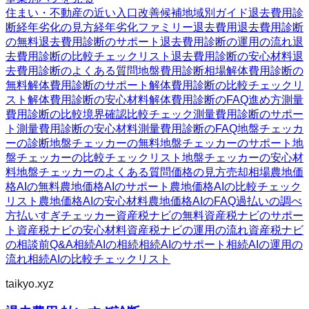
住まい・不動産の近い入口
改善候補
地域別ガイド
退去費用診
断
経年劣化の見方
経年劣化ファミリー
退去費用
退去費用診断
の無料
退去費用診断のサポート
退去費用診断の運用の流れ
退
去費用診断の比較チェックリスト
退去費用診断の安心材料
退
去費用診断のよくある質問
地盤費用診断
相場
解体費用診断の
無料
解体費用診断のサポート
解体費用診断の比較チェックリ
スト
解体費用診断の安心材料
解体費用診断のFAQ
進め方
測量
費用診断の比較
境界確認
比較チェック
測量費用診断のサポー
ト
測量費用診断の安心材料
測量費用診断のFAQ
地盤チェッカ
ーの診断
地盤チェッカーの無料
地盤チェッカーのサポート
地
盤チェッカーの比較チェックリスト
地盤チェッカーの安心材
料
地盤チェッカーのよくある質問
価格の見方
売却相場
農地価
格AIの無料
農地価格AIのサポート
農地価格AIの比較チェック
リスト
農地価格AIの安心材料
農地価格AIのFAQ
過払いの調べ
方
払いすぎチェッカー
資産税ナビの無料
資産税ナビのサポー
ト
資産税ナビの安心材料
資産税ナビの運用の流れ
資産税ナビ
の相談前Q&A
相続AIの相続
相続AIのサポート
相続AIの運用の
流れ
相続AIの比較チェックリスト
taikyo.xyz