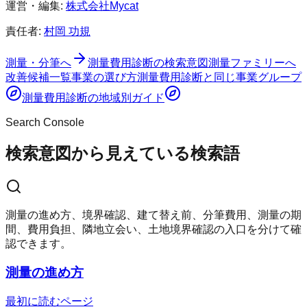
運営・編集:
株式会社Mycat
責任者:
村岡 功規
測量・分筆へ
測量費用診断
の検索意図
測量ファミリーへ
改善候補一覧
事業の選び方
測量費用診断
と同じ事業グループ
測量費用診断
の地域別ガイド
Search Console
検索意図から見えている検索語
測量の進め方、境界確認、建て替え前、分筆費用、測量の期
間、費用負担、隣地立会い、土地境界確認の入口を分けて確
認できます。
測量の進め方
最初に読むページ