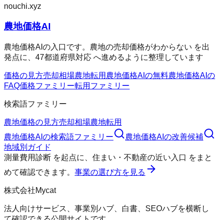
nouchi.xyz
農地価格AI
農地価格AIの入口です。農地の売却価格がわからない を出
発点に、47都道府県対応 へ進めるように整理しています
価格の見方
売却相場
農地転用
農地価格AIの無料
農地価格AIの
FAQ
価格ファミリー
転用ファミリー
検索語ファミリー
農地価格の見方
売却相場
農地転用
農地価格AI
の検索語ファミリー
農地価格AI
の改善候補
地域別ガイド
測量費用診断
を起点に、
住まい・不動産の近い入口
をまと
めて確認できます。
事業の選び方を見る
株式会社Mycat
法人向けサービス、事業別ハブ、白書、SEOハブを横断し
て確認できる公開サイトです。