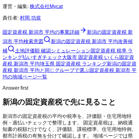
運営・編集:
株式会社Mycat
責任者:
村岡 功規
固定資産税 新潟市 平均
の事業詳細
新潟の固定資産税 新
潟市 平均検索意図
新潟の固定資産税 新潟市 平均改善候
補
土地評価額 確認シミュレーション
固定資産税 税率 ラ
ンキング
払いすぎチェック
大阪市 固定資産税 いくら
固定資
産税 新潟市 平均
埼玉県 固定資産税 ランキング
新潟の固定資
産税 新潟市 平均と同じグループで選ぶ
固定資産税 新潟市 平
均の地域ページ一覧
Answer first
新潟の固定資産税で先に見ること
新潟市の固定資産税の平均や税率を、評価額・住宅用地特
例・過払いチェックで整理します。
固定資産税は、納税通
知書の税額だけでなく、評価額、課税標準、住宅用地特例、
都市計画税の有無を分けて確認します。 地域ページでは県