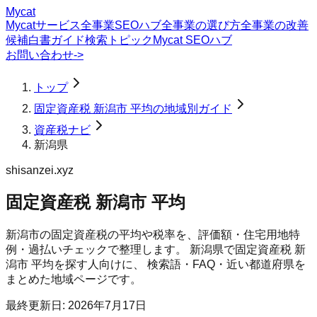
Mycat
Mycatサービス
全事業SEOハブ
全事業の選び方
全事業の改善
候補
白書
ガイド
検索トピック
Mycat SEOハブ
お問い合わせ
->
トップ
固定資産税 新潟市 平均の地域別ガイド
資産税ナビ
新潟県
shisanzei.xyz
固定資産税 新潟市 平均
新潟市の固定資産税の平均や税率を、評価額・住宅用地特
例・過払いチェックで整理します。
新潟県
で
固定資産税 新
潟市 平均
を探す人向けに、 検索語・FAQ・近い都道府県を
まとめた地域ページです。
最終更新日:
2026年7月17日