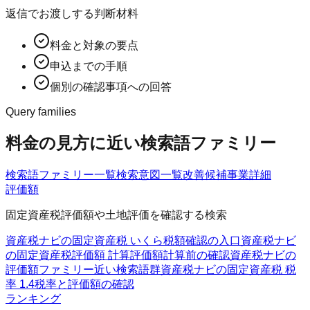
返信でお渡しする判断材料
料金と対象の要点
申込までの手順
個別の確認事項への回答
Query families
料金の見方に近い検索語ファミリー
検索語ファミリー一覧
検索意図一覧
改善候補
事業詳細
評価額
固定資産税評価額や土地評価を確認する検索
資産税ナビの固定資産税 いくら
税額確認の入口
資産税ナビ
の固定資産税評価額 計算
評価額計算前の確認
資産税ナビの
評価額ファミリー
近い検索語群
資産税ナビの固定資産税 税
率 1.4
税率と評価額の確認
ランキング