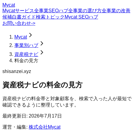
Mycat
Mycatサービス
全事業SEOハブ
全事業の選び方
全事業の改善
候補
白書
ガイド
検索トピック
Mycat SEOハブ
お問い合わせ
->
Mycat
事業別ハブ
資産税ナビ
料金の見方
shisanzei.xyz
資産税ナビ
の
料金の見方
資産税ナビの料金帯と対象顧客を、検索で入った人が最短で
確認できるように整理しています。
最終更新日:
2026年7月17日
運営・編集:
株式会社Mycat