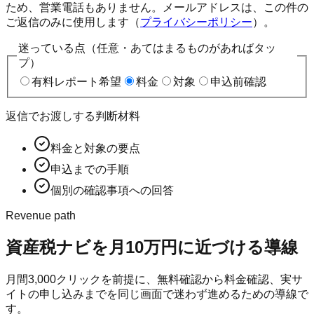
ため、営業電話もありません。メールアドレスは、この件の
ご返信のみに使用します（
プライバシーポリシー
）。
迷っている点（任意・あてはまるものがあればタッ
プ）
有料レポート希望
料金
対象
申込前確認
返信でお渡しする判断材料
料金と対象の要点
申込までの手順
個別の確認事項への回答
Revenue path
資産税ナビ
を月10万円に近づける導線
月間
3,000
クリックを前提に、無料確認から料金確認、実サ
イトの申し込みまでを同じ画面で迷わず進めるための導線で
す。