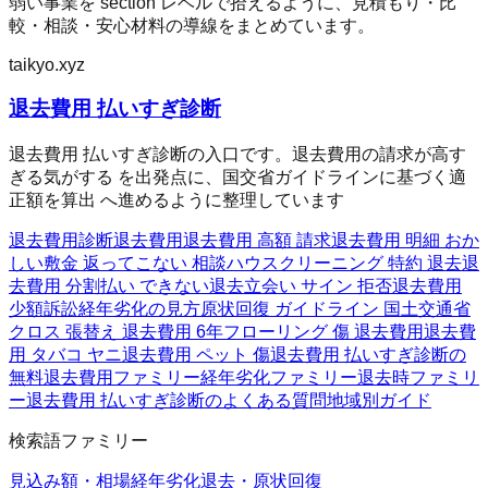
弱い事業を section レベルで拾えるように、見積もり・比
較・相談・安心材料の導線をまとめています。
taikyo.xyz
退去費用 払いすぎ診断
退去費用 払いすぎ診断の入口です。退去費用の請求が高す
ぎる気がする を出発点に、国交省ガイドラインに基づく適
正額を算出 へ進めるように整理しています
退去費用診断
退去費用
退去費用 高額 請求
退去費用 明細 おか
しい
敷金 返ってこない 相談
ハウスクリーニング 特約 退去
退
去費用 分割払い できない
退去立会い サイン 拒否
退去費用
少額訴訟
経年劣化の見方
原状回復 ガイドライン 国土交通省
クロス 張替え 退去費用 6年
フローリング 傷 退去費用
退去費
用 タバコ ヤニ
退去費用 ペット 傷
退去費用 払いすぎ診断の
無料
退去費用ファミリー
経年劣化ファミリー
退去時ファミリ
ー
退去費用 払いすぎ診断のよくある質問
地域別ガイド
検索語ファミリー
見込み額・相場
経年劣化
退去・原状回復