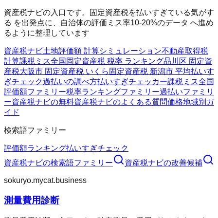
資産税ナビの入口です。固定資産税を払いすぎている気がす
る を出発点に、自治体の評価ミス率10-20%のデータ へ進め
るように整理しています
資産税ナビ
土地評価額 計算シミュレーション
不動産取得税
計算
課税ミス全国
固定資産税 税率 ランキング
品川区 固定資
産税
大阪市 固定資産税 いくら
固定資産税 新潟市 平均
払いす
ぎチェック
過払いの調べ方
払いすぎチェッカー
課税ミス全国
評価額ファミリー
税率ランキングファミリー
過払いファミリ
ー
資産税ナビの無料
資産税ナビのよくある質問
価格
地域別ガ
イド
検索語ファミリー
評価額
ランキング
払いすぎチェック
資産税ナビ
の検索語ファミリー
資産税ナビ
の改善候補
sokuryo.mycat.business
測量費用診断