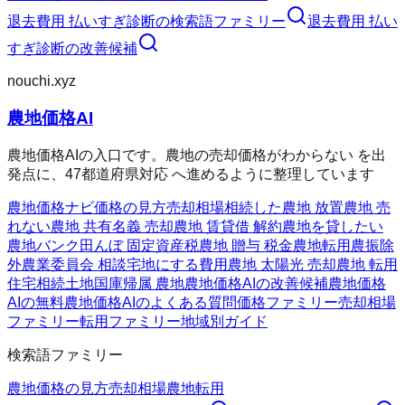
退去費用 払いすぎ診断
の検索語ファミリー
退去費用 払い
すぎ診断
の改善候補
nouchi.xyz
農地価格AI
農地価格AIの入口です。農地の売却価格がわからない を出
発点に、47都道府県対応 へ進めるように整理しています
農地価格ナビ
価格の見方
売却相場
相続した農地 放置
農地 売
れない
農地 共有名義 売却
農地 賃貸借 解約
農地を貸したい
農地バンク
田んぼ 固定資産税
農地 贈与 税金
農地転用
農振除
外
農業委員会 相談
宅地にする費用
農地 太陽光 売却
農地 転用
住宅
相続土地国庫帰属 農地
農地価格AIの改善候補
農地価格
AIの無料
農地価格AIのよくある質問
価格ファミリー
売却相場
ファミリー
転用ファミリー
地域別ガイド
検索語ファミリー
農地価格の見方
売却相場
農地転用