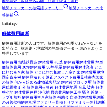
地盤調査・改良
見込み額・相場
手続き・流れ
地盤チェッカー
の検索語ファミリー
地盤チェッカー
の改
善候補
kaitai.xyz
解体費用診断
解体費用診断の入口です。解体費用の相場がわからない を
出発点に、構造別・地域別の坪単価データ へ進めるように
整理しています
解体費用 相場
鉄骨造 解体費用
RC造 解体費用
解体費用 坪単
価
解体費用 30坪
解体費用 50坪
平屋 解体費用
解体業者 どこ
に頼む
空き家 解体 どこに頼む
相続した空き家 解体費用
更地
固定資産税 解体
見積もり 適正
アスベスト費用
見積書内訳
家
の解体 何から始める
建物滅失登記 解体後
ブロック塀 解体費
用
残置物 処分 解体費用
火災後 解体費用
地震 台風 被害 解体
狭小地 解体費用
井戸 浄化槽 撤去費用
解体工事 騒音 近隣ト
ラブル
無料 解体費用
空き家解体 補助金 自治体
解体費用診断
の改善候補
解体相場ファミリー
見積もりファミリー
無料診断