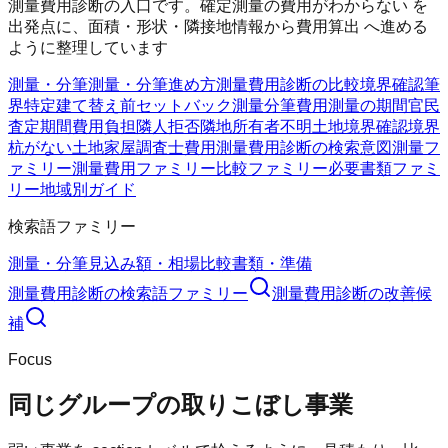
測量費用診断の入口です。確定測量の費用がわからない を
出発点に、面積・形状・隣接地情報から費用算出 へ進める
ように整理しています
測量・分筆
測量・分筆
進め方
測量費用診断の比較
境界確認
筆
界特定
建て替え前
セットバック測量
分筆費用
測量の期間
官民
査定期間
費用負担
隣人拒否
隣地所有者不明
土地境界確認
境界
杭がない
土地家屋調査士費用
測量費用診断の検索意図
測量フ
ァミリー
測量費用ファミリー
比較ファミリー
必要書類ファミ
リー
地域別ガイド
検索語ファミリー
測量・分筆
見込み額・相場
比較
書類・準備
測量費用診断
の検索語ファミリー
測量費用診断
の改善候
補
Focus
同じグループの取りこぼし事業