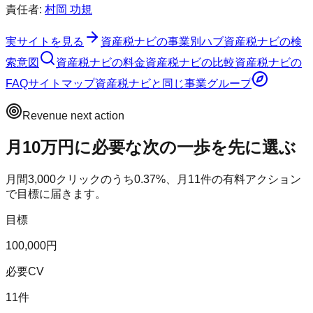
責任者:
村岡 功規
実サイトを見る
資産税ナビ
の事業別ハブ
資産税ナビ
の検
索意図
資産税ナビ
の料金
資産税ナビ
の比較
資産税ナビ
の
FAQ
サイトマップ
資産税ナビ
と同じ事業グループ
Revenue next action
月10万円に必要な次の一歩を先に選ぶ
月間
3,000
クリックのうち
0.37
%、月
11
件の有料アクション
で目標に届きます。
目標
100,000円
必要CV
11件