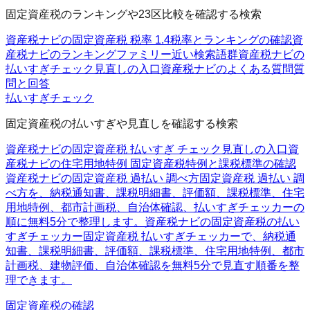
固定資産税のランキングや23区比較を確認する検索
資産税ナビの固定資産税 税率 1.4
税率とランキングの確認
資
産税ナビのランキングファミリー
近い検索語群
資産税ナビの
払いすぎチェック
見直しの入口
資産税ナビのよくある質問
質
問と回答
払いすぎチェック
固定資産税の払いすぎや見直しを確認する検索
資産税ナビの固定資産税 払いすぎ チェック
見直しの入口
資
産税ナビの住宅用地特例 固定資産税
特例と課税標準の確認
資産税ナビの固定資産税 過払い 調べ方
固定資産税 過払い 調
べ方を、納税通知書、課税明細書、評価額、課税標準、住宅
用地特例、都市計画税、自治体確認、払いすぎチェッカーの
順に無料5分で整理します。
資産税ナビの固定資産税の払い
すぎチェッカー
固定資産税 払いすぎチェッカーで、納税通
知書、課税明細書、評価額、課税標準、住宅用地特例、都市
計画税、建物評価、自治体確認を無料5分で見直す順番を整
理できます。
固定資産税の確認