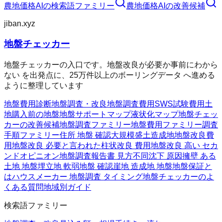
農地価格AI
の検索語ファミリー
農地価格AI
の改善候補
jiban.xyz
地盤チェッカー
地盤チェッカーの入口です。地盤改良が必要か事前にわから
ない を出発点に、25万件以上のボーリングデータ へ進める
ように整理しています
地盤費用診断
地盤調査・改良
地盤調査費用
SWS試験費用
土
地購入前の地盤
地盤サポートマップ
液状化マップ
地盤チェッ
カーの改善候補
地盤調査ファミリー
地盤費用ファミリー
調査
手順ファミリー
住所 地盤 確認
大規模盛土造成地
地盤改良費
用
地盤改良 必要と言われた
柱状改良 費用
地盤改良 高い セカ
ンドオピニオン
地盤調査報告書 見方
不同沈下 原因
擁壁 ある
土地 地盤
埋立地 軟弱地盤 確認
崖地 造成地 地盤
地盤保証と
は
ハウスメーカー 地盤調査 タイミング
地盤チェッカーのよ
くある質問
地域別ガイド
検索語ファミリー