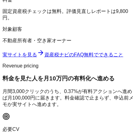
固定資産税チェックは無料。評価見直しレポートは9,800
円。
対象顧客
不動産所有者・空き家オーナー
実サイトを見る
資産税ナビ
のFAQ
無料でできること
Revenue pricing
料金を見た人を月10万円の有料化へ進める
月間
3,000
クリックのうち、
0.37
%が有料アクションへ進め
ば月
100,000
円に届きます。料金確認で止まらず、申込前メ
モか実サイトへ進めます。
必要CV