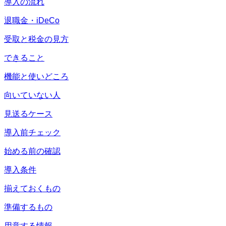
導入の流れ
退職金・iDeCo
受取と税金の見方
できること
機能と使いどころ
向いていない人
見送るケース
導入前チェック
始める前の確認
導入条件
揃えておくもの
準備するもの
用意する情報