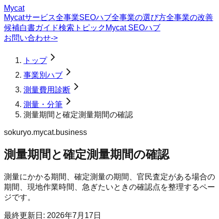
Mycat
Mycatサービス
全事業SEOハブ
全事業の選び方
全事業の改善
候補
白書
ガイド
検索トピック
Mycat SEOハブ
お問い合わせ
->
トップ
事業別ハブ
測量費用診断
測量・分筆
測量期間と確定測量期間の確認
sokuryo.mycat.business
測量期間と確定測量期間の確認
測量にかかる期間、確定測量の期間、官民査定がある場合の
期間、現地作業時間、急ぎたいときの確認点を整理するペー
ジです。
最終更新日:
2026年7月17日