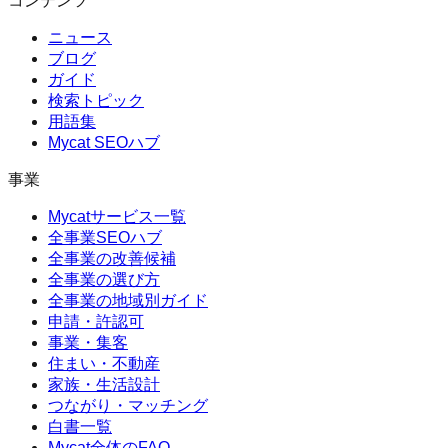
コンテンツ
ニュース
ブログ
ガイド
検索トピック
用語集
Mycat SEOハブ
事業
Mycatサービス一覧
全事業SEOハブ
全事業の改善候補
全事業の選び方
全事業の地域別ガイド
申請・許認可
事業・集客
住まい・不動産
家族・生活設計
つながり・マッチング
白書一覧
Mycat全体のFAQ