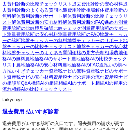
去費用診断の比較チェックリスト
退去費用診断の安心材料
退
去費用診断のよくある質問
地盤費用診断
相場
解体費用診断の
無料
解体費用診断のサポート
解体費用診断の比較チェックリ
スト
解体費用診断の安心材料
解体費用診断のFAQ
進め方
測量
費用診断の比較
境界確認
比較チェック
測量費用診断のサポー
ト
測量費用診断の安心材料
測量費用診断のFAQ
地盤チェッカ
ーの診断
地盤チェッカーの無料
地盤チェッカーのサポート
地
盤チェッカーの比較チェックリスト
地盤チェッカーの安心材
料
地盤チェッカーのよくある質問
価格の見方
売却相場
農地価
格AIの無料
農地価格AIのサポート
農地価格AIの比較チェック
リスト
農地価格AIの安心材料
農地価格AIのFAQ
過払いの調べ
方
払いすぎチェッカー
資産税ナビの無料
資産税ナビのサポー
ト
資産税ナビの安心材料
資産税ナビの運用の流れ
資産税ナビ
の相談前Q&A
相続AIの相続
相続AIのサポート
相続AIの運用の
流れ
相続AIの比較チェックリスト
taikyo.xyz
退去費用 払いすぎ診断
退去費用 払いすぎ診断の入口です。退去費用の請求が高す
ぎる気がする を出発点に、国交省ガイドラインに基づく適