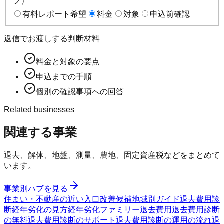
プ）
有料レポート希望
料金
対象
申込前確認
返信でお渡しする判断材料
料金と対象の要点
申込までの手順
個別の確認事項への回答
Related businesses
関連する事業
退去、解体、地盤、測量、農地、固定資産税などをまとめて
います。
事業別ハブを見る
住まい・不動産の近い入口
改善候補
地域別ガイド
退去費用診
断
経年劣化の見方
経年劣化ファミリー
退去費用
退去費用診断
の無料
退去費用診断のサポート
退去費用診断の運用の流れ
退