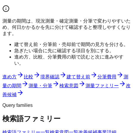
測量の期間は、現況測量・確定測量・分筆で変わりやすいた
め、何日かかるかを先に分けて確認すると整理しやすくなり
ます。
建て替え前・分筆前・売却前で期間の見方を分ける。
急ぎたい場合に先に確認する項目を別にする。
進め方、比較、分筆費用の順で読むと次に進みやす
い。
進め方
比較
境界確認
建て替え前
分筆費用
測
量の期間
測量・分筆
検索意図
測量ファミリー
改
善候補
Query families
検索語ファミリー
検索語ファミリー一覧
検索意図一覧
改善候補
事業詳細