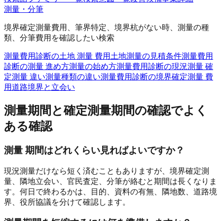
測量・分筆
境界確定測量費用、筆界特定、境界杭がない時、測量の種
類、分筆費用を確認したい検索
測量費用診断の土地 測量 費用
土地測量の見積条件
測量費用
診断の測量 進め方
測量の始め方
測量費用診断の現況測量 確
定測量 違い
測量種類の違い
測量費用診断の境界確定測量 費
用
道路境界と立会い
測量期間と確定測量期間の確認
でよく
ある確認
測量 期間はどれくらい見ればよいですか？
現況測量だけなら短く済むこともありますが、境界確定測
量、隣地立会い、官民査定、分筆が絡むと期間は長くなりま
す。何日で終わるかは、目的、資料の有無、隣地数、道路境
界、役所協議を分けて確認します。