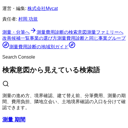
運営・編集:
株式会社Mycat
責任者:
村岡 功規
測量・分筆へ
測量費用診断
の検索意図
測量ファミリーへ
改善候補一覧
事業の選び方
測量費用診断
と同じ事業グループ
測量費用診断
の地域別ガイド
Search Console
検索意図から見えている検索語
測量の進め方、境界確認、建て替え前、分筆費用、測量の期
間、費用負担、隣地立会い、土地境界確認の入口を分けて確
認できます。
測量 期間