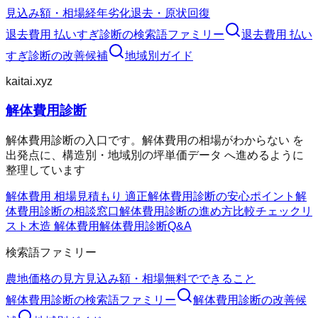
見込み額・相場
経年劣化
退去・原状回復
退去費用 払いすぎ診断
の検索語ファミリー
退去費用 払い
すぎ診断
の改善候補
地域別ガイド
kaitai.xyz
解体費用診断
解体費用診断の入口です。解体費用の相場がわからない を
出発点に、構造別・地域別の坪単価データ へ進めるように
整理しています
解体費用 相場
見積もり 適正
解体費用診断の安心ポイント
解
体費用診断の相談窓口
解体費用診断の進め方
比較チェックリ
スト
木造 解体費用
解体費用診断Q&A
検索語ファミリー
農地価格の見方
見込み額・相場
無料でできること
解体費用診断
の検索語ファミリー
解体費用診断
の改善候