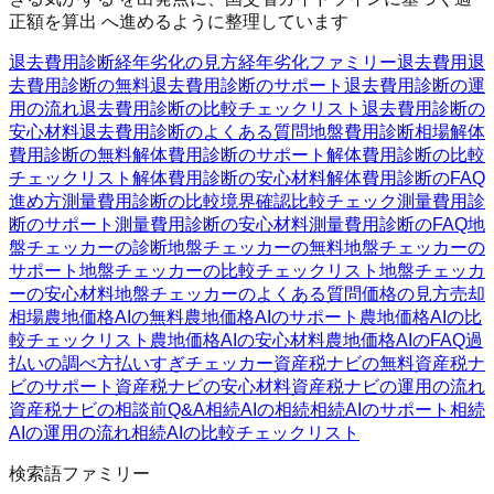
正額を算出 へ進めるように整理しています
退去費用診断
経年劣化の見方
経年劣化ファミリー
退去費用
退
去費用診断の無料
退去費用診断のサポート
退去費用診断の運
用の流れ
退去費用診断の比較チェックリスト
退去費用診断の
安心材料
退去費用診断のよくある質問
地盤費用診断
相場
解体
費用診断の無料
解体費用診断のサポート
解体費用診断の比較
チェックリスト
解体費用診断の安心材料
解体費用診断のFAQ
進め方
測量費用診断の比較
境界確認
比較チェック
測量費用診
断のサポート
測量費用診断の安心材料
測量費用診断のFAQ
地
盤チェッカーの診断
地盤チェッカーの無料
地盤チェッカーの
サポート
地盤チェッカーの比較チェックリスト
地盤チェッカ
ーの安心材料
地盤チェッカーのよくある質問
価格の見方
売却
相場
農地価格AIの無料
農地価格AIのサポート
農地価格AIの比
較チェックリスト
農地価格AIの安心材料
農地価格AIのFAQ
過
払いの調べ方
払いすぎチェッカー
資産税ナビの無料
資産税ナ
ビのサポート
資産税ナビの安心材料
資産税ナビの運用の流れ
資産税ナビの相談前Q&A
相続AIの相続
相続AIのサポート
相続
AIの運用の流れ
相続AIの比較チェックリスト
検索語ファミリー