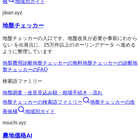
補
地域別ガイド
jiban.xyz
地盤チェッカー
地盤チェッカーの入口です。地盤改良が必要か事前にわから
ない を出発点に、25万件以上のボーリングデータ へ進める
ように整理しています
地盤費用診断
地盤チェッカーの無料
地盤チェッカーの診断
地
盤チェッカーのFAQ
検索語ファミリー
地盤調査・改良
見込み額・相場
手続き・流れ
地盤チェッカー
の検索語ファミリー
地盤チェッカー
の改
善候補
地域別ガイド
nouchi.xyz
農地価格AI