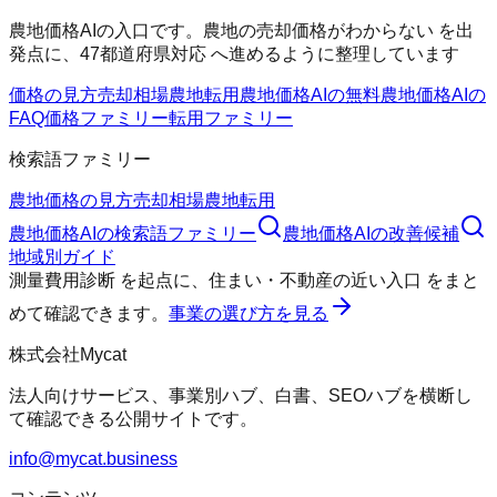
農地価格AIの入口です。農地の売却価格がわからない を出
発点に、47都道府県対応 へ進めるように整理しています
価格の見方
売却相場
農地転用
農地価格AIの無料
農地価格AIの
FAQ
価格ファミリー
転用ファミリー
検索語ファミリー
農地価格の見方
売却相場
農地転用
農地価格AI
の検索語ファミリー
農地価格AI
の改善候補
地域別ガイド
測量費用診断
を起点に、
住まい・不動産の近い入口
をまと
めて確認できます。
事業の選び方を見る
株式会社Mycat
法人向けサービス、事業別ハブ、白書、SEOハブを横断し
て確認できる公開サイトです。
info@mycat.business