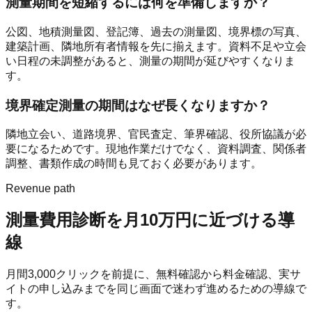
測量期間を短縮するには何を準備しますか？
公図、地積測量図、登記簿、過去の測量図、境界標の写真、
建築計画、隣地所有者情報を先に揃えます。資料不足や立会
い日程の未調整があると、測量の期間が延びやすくなりま
す。
境界確定測量の期間はなぜ長くなりますか？
隣地立会い、道路境界、官民査定、筆界確認、役所協議が必
要になるためです。現地作業だけでなく、資料調査、関係者
調整、書類作成の時間も見ておく必要があります。
Revenue path
測量費用診断
を月10万円に近づける導
線
月間
3,000
クリックを前提に、無料確認から料金確認、実サ
イトの申し込みまでを同じ画面で迷わず進めるための導線で
す。