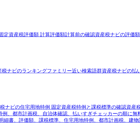
固定資産税評価額 計算
評価額計算前の確認
資産税ナビの評価額
産税ナビのランキングファミリー
近い検索語群
資産税ナビの払
税ナビの住宅用地特例 固定資産税
特例と課税標準の確認
資産
特例、都市計画税、自治体確認、払いすぎチェッカーの順に無
税明細書、評価額、課税標準、住宅用地特例、都市計画税、建物