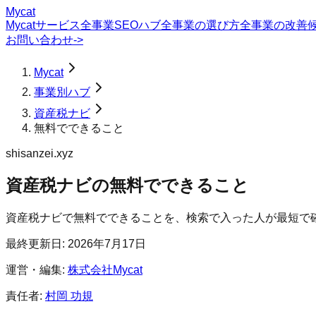
Mycat
Mycatサービス
全事業SEOハブ
全事業の選び方
全事業の改善
お問い合わせ
->
Mycat
事業別ハブ
資産税ナビ
無料でできること
shisanzei.xyz
資産税ナビ
の
無料でできること
資産税ナビで無料でできることを、検索で入った人が最短で
最終更新日:
2026年7月17日
運営・編集:
株式会社Mycat
責任者:
村岡 功規