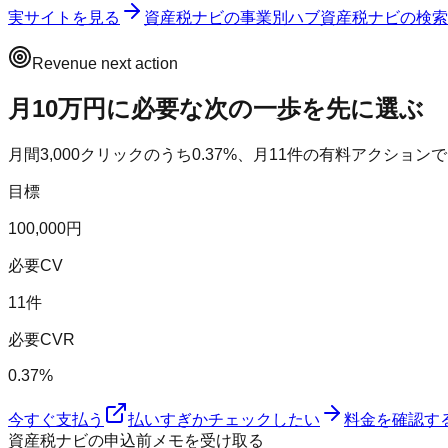
実サイトを見る
資産税ナビ
の事業別ハブ
資産税ナビ
の検索
Revenue next action
月10万円に必要な次の一歩を先に選ぶ
月間
3,000
クリックのうち
0.37
%、月
11
件の有料アクションで
目標
100,000円
必要CV
11件
必要CVR
0.37%
今すぐ支払う
払いすぎかチェックしたい
料金を確認す
資産税ナビの申込前メモを受け取る