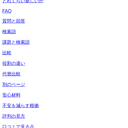
どれくらい新しいか
FAQ
質問と回答
検索語
課題と検索語
比較
役割の違い
代替比較
別のページ
安心材料
不安を減らす根拠
評判の見方
口コミで見る点