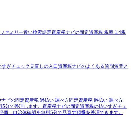
ファミリー
近い検索語群
資産税ナビの固定資産税 税率 1.4
税
いすぎチェック
見直しの入口
資産税ナビのよくある質問
質問と
税ナビの固定資産税 過払い 調べ方
固定資産税 過払い 調べ方
料5分で整理します。
資産税ナビの固定資産税の払いすぎチェ
評価、自治体確認を無料5分で見直す順番を整理できます。