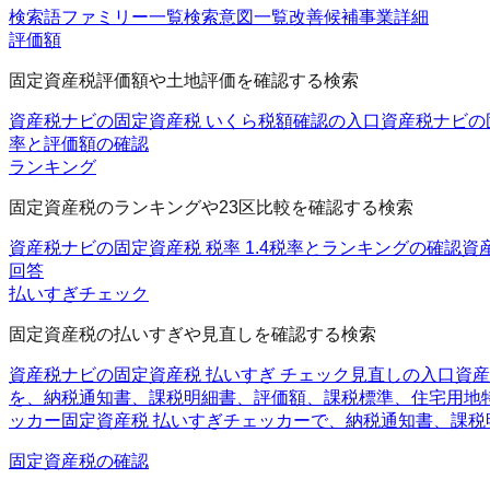
検索語ファミリー一覧
検索意図一覧
改善候補
事業詳細
評価額
固定資産税評価額や土地評価を確認する検索
資産税ナビの固定資産税 いくら
税額確認の入口
資産税ナビの
率と評価額の確認
ランキング
固定資産税のランキングや23区比較を確認する検索
資産税ナビの固定資産税 税率 1.4
税率とランキングの確認
資
回答
払いすぎチェック
固定資産税の払いすぎや見直しを確認する検索
資産税ナビの固定資産税 払いすぎ チェック
見直しの入口
資産
を、納税通知書、課税明細書、評価額、課税標準、住宅用地
ッカー
固定資産税 払いすぎチェッカーで、納税通知書、課
固定資産税の確認