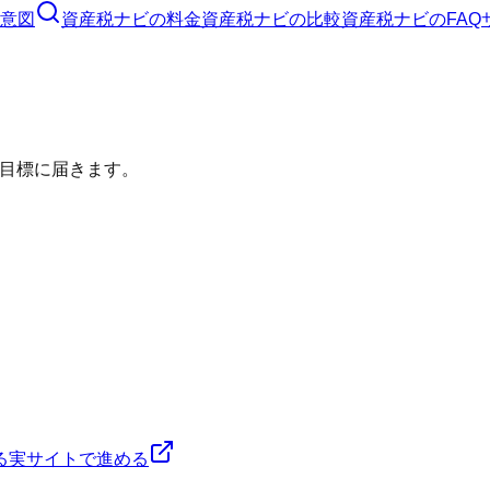
意図
資産税ナビ
の料金
資産税ナビ
の比較
資産税ナビ
のFAQ
目標に届きます。
る
実サイトで進める