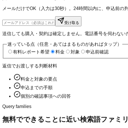
メールだけでOK（入力は30秒）。24時間以内に、申込前
受け取る
送信しても購入・契約は確定しません。電話番号を伺わない
迷っている点（任意・あてはまるものがあればタップ）
有料レポート希望
料金
対象
申込前確認
返信でお渡しする判断材料
料金と対象の要点
申込までの手順
個別の確認事項への回答
Query families
無料でできることに近い検索語ファミ