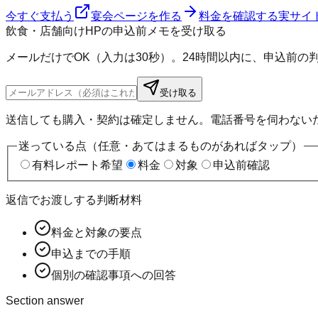
今すぐ支払う
宴会ページを作る
料金を確認する
実サイ
飲食・店舗向けHPの申込前メモを受け取る
メールだけでOK（入力は30秒）。24時間以内に、申込前
受け取る
送信しても購入・契約は確定しません。電話番号を伺わない
迷っている点（任意・あてはまるものがあればタップ）
有料レポート希望
料金
対象
申込前確認
返信でお渡しする判断材料
料金と対象の要点
申込までの手順
個別の確認事項への回答
Section answer