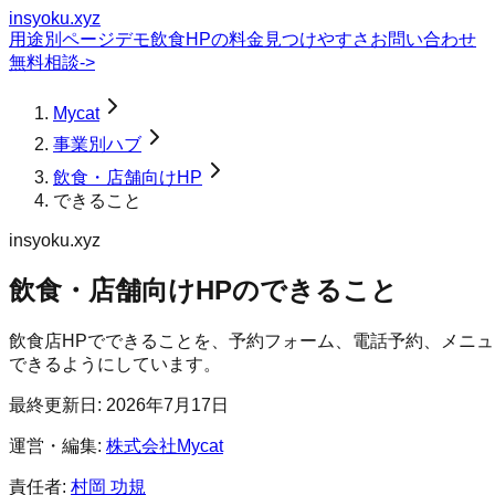
insyoku.xyz
用途別ページ
デモ
飲食HPの料金
見つけやすさ
お問い合わせ
無料相談
->
Mycat
事業別ハブ
飲食・店舗向けHP
できること
insyoku.xyz
飲食・店舗向けHP
の
できること
飲食店HPでできることを、予約フォーム、電話予約、メニュ
できるようにしています。
最終更新日:
2026年7月17日
運営・編集:
株式会社Mycat
責任者:
村岡 功規