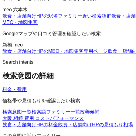
meo 六本木
飲食・店舗向けHPの駅名ファミリー
近い検索語群
飲食・店舗
MEO・地図集客
Googleマップや口コミ管理を確認したい検索
新橋 meo
飲食・店舗向けHPのMEO・地図集客
専用ページ
飲食・店舗向
Search intents
検索意図の詳細
料金・費用
価格帯や見積もりを確認したい検索
検索意図一覧
検索語ファミリー一覧
改善候補
大阪 相続 費用 コストパフォーマンス
飲食・店舗向けHPの料金
飲食・店舗向けHPの見積もり
相場
この意図に近いファミリー