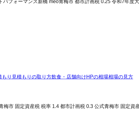
ストパフォーマンス
新橋 meo
青梅市 都市計画税 0.25 令和7年度
大
積もり
見積もりの取り方
飲食・店舗向けHPの相場
相場の見方
青梅市 固定資産税 税率 1.4 都市計画税 0.3 公式
青梅市 固定資産