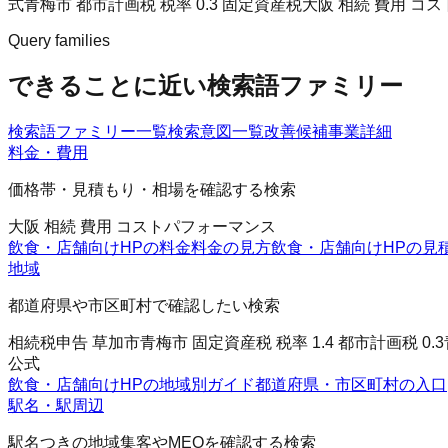
式
青梅市 都市計画税 税率 0.3 固定資産税
大阪 相続 費用 コ
Query families
できることに近い検索語ファミリー
検索語ファミリー一覧
検索意図一覧
改善候補
事業詳細
料金・費用
価格帯・見積もり・相場を確認する検索
大阪 相続 費用 コストパフォーマンス
飲食・店舗向けHPの料金
料金の見方
飲食・店舗向けHPの見
地域
都道府県や市区町村で確認したい検索
相続税申告 草加市
青梅市 固定資産税 税率 1.4 都市計画税 0.3
公式
飲食・店舗向けHPの地域別ガイド
都道府県・市区町村の入口
駅名・駅周辺
駅名つきの地域集客やMEOを確認する検索