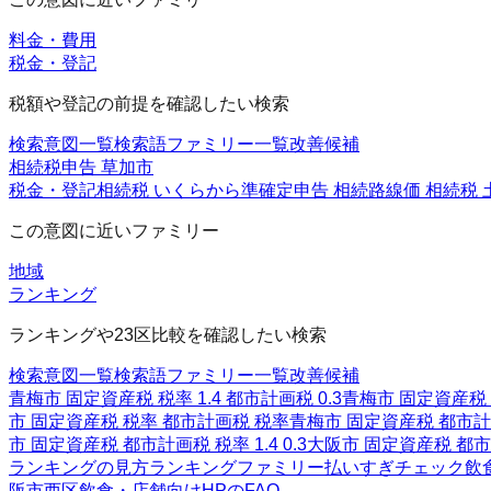
料金・費用
税金・登記
税額や登記の前提を確認したい検索
検索意図一覧
検索語ファミリー一覧
改善候補
相続税申告 草加市
税金・登記
相続税 いくらから
準確定申告 相続
路線価 相続税 
この意図に近いファミリー
地域
ランキング
ランキングや23区比較を確認したい検索
検索意図一覧
検索語ファミリー一覧
改善候補
青梅市 固定資産税 税率 1.4 都市計画税 0.3
青梅市 固定資産税 税
市 固定資産税 税率 都市計画税 税率
青梅市 固定資産税 都市計
市 固定資産税 都市計画税 税率 1.4 0.3
大阪市 固定資産税 都市計画
ランキングの見方
ランキングファミリー
払いすぎチェック
飲
阪市西区
飲食・店舗向けHPのFAQ