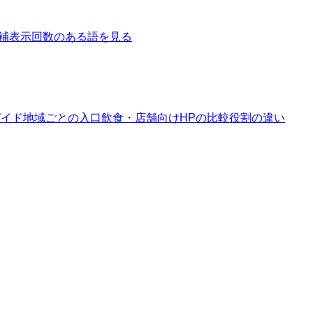
補
表示回数のある語を見る
ガイド
地域ごとの入口
飲食・店舗向けHPの比較
役割の違い