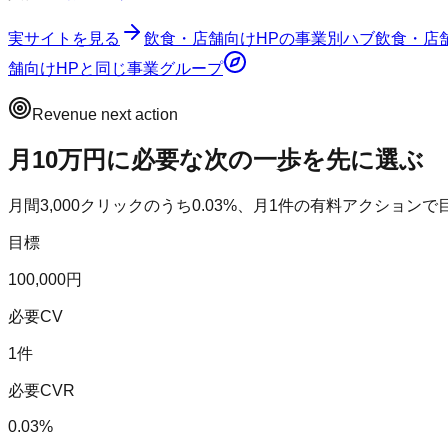
実サイトを見る
飲食・店舗向けHP
の事業別ハブ
飲食・店
舗向けHP
と同じ事業グループ
Revenue next action
月10万円に必要な次の一歩を先に選ぶ
月間
3,000
クリックのうち
0.03
%、月
1
件の有料アクションで
目標
100,000円
必要CV
1件
必要CVR
0.03%