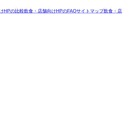
けHP
の比較
飲食・店舗向けHP
のFAQ
サイトマップ
飲食・店