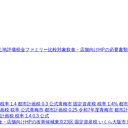
土地評価
税金ファミリー
比較対象
飲食・店舗向けHPの必要書類
率 1.4 都市計画税 0.3 公式
青梅市 固定資産税 税率 1.4% 都市
画税 税率 公式
青梅市 都市計画税 0.25 令和7年度
青梅市 都市計
税 税率 1.4 0.3 公式
食・店舗向けHPの改善候補
東京23区 固定資産税 いくら
大阪市