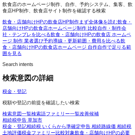
飲食店のホームページ制作、自作、予約システム、集客、飲
食店HP制作、飲食店サイト制作を確認する検索
飲食・店舗向けHPの飲食店HP制作
まず全体像を読む
飲食・
店舗向けHPの飲食店ホームページ制作 比較
自作・制作会
社・テンプレを比べる
飲食・店舗向けHPの飲食店 ホームペ
ージ 制作 業者選び
予約導線・更新範囲・費用を比べる
飲
食・店舗向けHPの飲食店ホームページ 自作
自作で足りる範
囲を見る
Search intents
検索意図の詳細
税金・登記
税額や登記の前提を確認したい検索
検索意図一覧
検索語ファミリー一覧
改善候補
相続税申告 草加市
税金・登記
相続税 いくらから
準確定申告 相続
路線価 相続税
土地評価
税金ファミリー
比較対象
飲食・店舗向けHPの必要