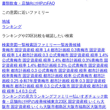
書類
飲食・店舗向けHPのFAQ
この意図に近いファミリー
地域
ランキング
ランキングや23区比較を確認したい検索
検索意図一覧
検索語ファミリー一覧
改善候補
青梅市 固定資産税 税率 1.4 都市計画税 0.3
青梅市 固定資産
税 税率 1.4 都市計画税 0.3 公式
青梅市 固定資産税 税率 1.4%
公式
青梅市 固定資産税 税率 1.4% 都市計画税 0.3%
青梅市 固
定資産税 税率 1.4% 都市計画税 0.3% 公式
青梅市 固定資産税
税率 都市計画税 0.3 公式
青梅市 固定資産税 税率 都市計画税
税率
青梅市 固定資産税 都市計画税 税率 公式
青梅市 都市計
画税 0.25 令和7年度
青梅市 都市計画税 税率 0.3 固定資産税
青梅市 都市計画税 税率 0.3 公式
大阪市 固定資産税 都市計画
税 税率 1.4 0.3 公式
ランキングの見方
ランキングファミリー
払いすぎチェック
飲
食・店舗向けHPの改善候補
東京23区 固定資産税 いくら
大
阪市 固定資産税 いくら
大阪市都島区
大阪市福島区
大阪市此