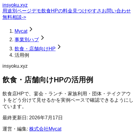
insyoku.xyz
用途別ページ
デモ
飲食HPの料金
見つけやすさ
お問い合わせ
無料相談
->
Mycat
事業別ハブ
飲食・店舗向けHP
活用例
insyoku.xyz
飲食・店舗向けHP
の
活用例
飲食店HPで、宴会・ランチ・家族利用・団体・テイクアウ
トをどう分けて見せるかを実例ベースで確認できるようにし
ています。
最終更新日:
2026年7月17日
運営・編集:
株式会社Mycat