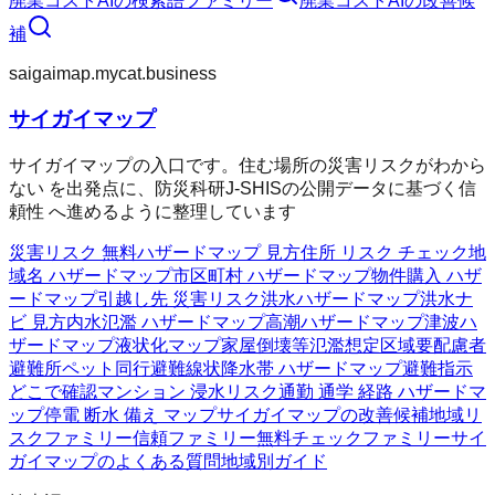
廃業コストAI
の検索語ファミリー
廃業コストAI
の改善候
補
saigaimap.mycat.business
サイガイマップ
サイガイマップの入口です。住む場所の災害リスクがわから
ない を出発点に、防災科研J-SHISの公開データに基づく信
頼性 へ進めるように整理しています
災害リスク 無料
ハザードマップ 見方
住所 リスク チェック
地
域名 ハザードマップ
市区町村 ハザードマップ
物件購入 ハザ
ードマップ
引越し先 災害リスク
洪水ハザードマップ
洪水ナ
ビ 見方
内水氾濫 ハザードマップ
高潮ハザードマップ
津波ハ
ザードマップ
液状化マップ
家屋倒壊等氾濫想定区域
要配慮者
避難所
ペット同行避難
線状降水帯 ハザードマップ
避難指示
どこで確認
マンション 浸水リスク
通勤 通学 経路 ハザードマ
ップ
停電 断水 備え マップ
サイガイマップの改善候補
地域リ
スクファミリー
信頼ファミリー
無料チェックファミリー
サイ
ガイマップのよくある質問
地域別ガイド