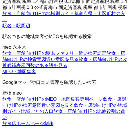
定資産税 税率 1.4 都市計画税 0.3
青梅市 固定資産税 税率 1.4
都市計画税 0.3 公式
青梅市 固定資産税 税率 都市計画税 税率
飲食・店舗向けHPの地域別ガイド
都道府県・市区町村の入
口
駅名・駅周辺
駅名つきの地域集客やMEOを確認する検索
meo 六本木
飲食・店舗向けHPの駅名ファミリー
近い検索語群
飲食・店
舗向けHPの検索意図
近い意図を見る
飲食・店舗向けHPの改
善候補
表示回数のある語を見る
MEO・地図集客
Googleマップや口コミ管理を確認したい検索
新橋 meo
飲食・店舗向けHPのMEO・地図集客
専用ページ
飲食・店舗
向けHPの検索意図
近い意図を見る
飲食・店舗向けHPの地域
別ガイド
地域ごとの入口
飲食・店舗向けHPの比較
役割の違
い
飲食店ホームページ制作