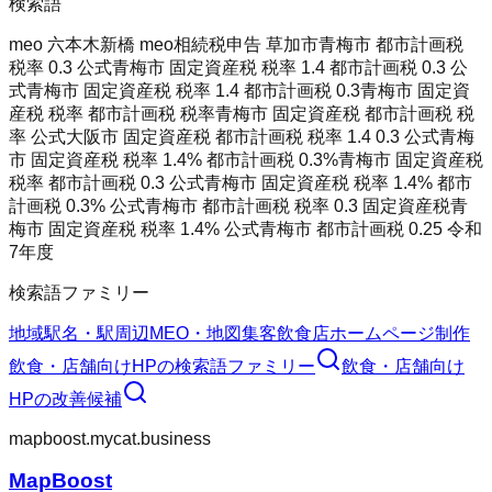
検索語
meo 六本木
新橋 meo
相続税申告 草加市
青梅市 都市計画税
税率 0.3 公式
青梅市 固定資産税 税率 1.4 都市計画税 0.3 公
式
青梅市 固定資産税 税率 1.4 都市計画税 0.3
青梅市 固定資
産税 税率 都市計画税 税率
青梅市 固定資産税 都市計画税 税
率 公式
大阪市 固定資産税 都市計画税 税率 1.4 0.3 公式
青梅
市 固定資産税 税率 1.4% 都市計画税 0.3%
青梅市 固定資産税
税率 都市計画税 0.3 公式
青梅市 固定資産税 税率 1.4% 都市
計画税 0.3% 公式
青梅市 都市計画税 税率 0.3 固定資産税
青
梅市 固定資産税 税率 1.4% 公式
青梅市 都市計画税 0.25 令和
7年度
検索語ファミリー
地域
駅名・駅周辺
MEO・地図集客
飲食店ホームページ制作
飲食・店舗向けHP
の検索語ファミリー
飲食・店舗向け
HP
の改善候補
mapboost.mycat.business
MapBoost