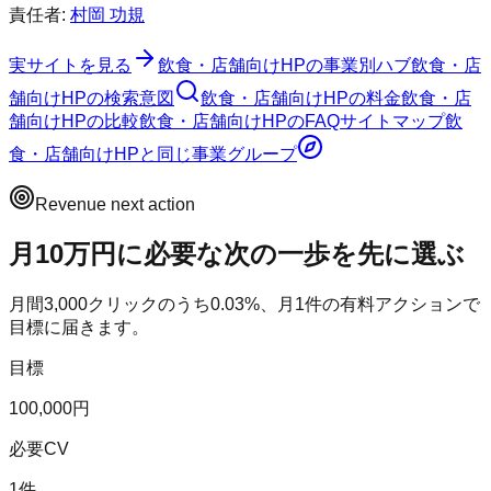
責任者:
村岡 功規
実サイトを見る
飲食・店舗向けHP
の事業別ハブ
飲食・店
舗向けHP
の検索意図
飲食・店舗向けHP
の料金
飲食・店
舗向けHP
の比較
飲食・店舗向けHP
のFAQ
サイトマップ
飲
食・店舗向けHP
と同じ事業グループ
Revenue next action
月10万円に必要な次の一歩を先に選ぶ
月間
3,000
クリックのうち
0.03
%、月
1
件の有料アクションで
目標に届きます。
目標
100,000円
必要CV
1件