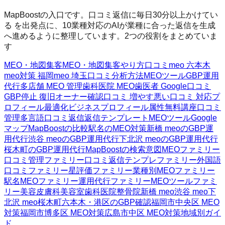
MapBoostの入口です。口コミ返信に毎日30分以上かけてい
る を出発点に、10業種対応のAIが業種に合った返信を生成
へ進めるように整理しています。2つの役割をまとめていま
す
MEO・地図集客
MEO・地図集客
やり方
口コミ
meo 六本木
meo対策 福岡
meo 埼玉
口コミ分析方法
MEOツール
GBP運用
代行
多店舗 MEO 管理
歯科医院 MEO
歯医者 Google口コミ
GBP停止 復旧
オーナー確認
口コミ 増やす
悪い口コミ 対応
プ
ロフィール最適化
ビジネスプロフィール属性
無料講座
口コミ
管理
多言語口コミ返信
返信テンプレート
MEOツール
Google
マップ
MapBoostの比較
駅名のMEO対策
新橋 meoのGBP運
用代行
渋谷 meoのGBP運用代行
下北沢 meoのGBP運用代行
桜木町のGBP運用代行
MapBoostの検索意図
MEOファミリー
口コミ管理ファミリー
口コミ返信テンプレファミリー
外国語
口コミファミリー
星評価ファミリー
業種別MEOファミリー
駅名MEOファミリー
運用代行ファミリー
MEOツールファミ
リー
美容皮膚科
美容室
歯科医院
整骨院
新橋 meo
渋谷 meo
下
北沢 meo
桜木町
六本木・港区のGBP確認
福岡市中央区 MEO
対策
福岡市博多区 MEO対策
広島市中区 MEO対策
地域別ガイ
ド