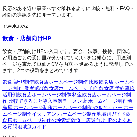
反応のある近い事業へすぐ移れるように比較・無料・FAQ・
診断の導線を先に見せています。
insyoku.xyz
飲食・店舗向けHP
飲食・店舗向けHPの入口です。宴会、法事、接待、団体な
ど用途ごとの受け皿が分かれていない を出発点に、用途別
ページを束ねて単価とCVを両立 へ進めるように整理してい
ます。2つの役割をまとめています
飲食店HP制作
飲食店ホームページ制作 比較
飲食店 ホームペ
ージ 制作 業者選び
飲食店ホームページ 自作
飲食店 予約導線
活用例
飲食店ホームページ制作 料金
飲食店ホームページ制
作 比較
できること
導入事例
ラーメン店 ホームページ制作
焼
鳥屋 ホームページ制作
ホームページ制作 やきとり
バー ホー
ムページ制作
イタリアン ホームページ制作
地域別ガイド
飲
食店ホームページ制作の検索語
飲食・店舗向けHPのよくあ
る質問
地域別ガイド