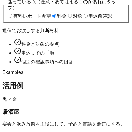
迷っている点（任意・あてはまるものがあればタッ
プ）
有料レポート希望
料金
対象
申込前確認
返信でお渡しする判断材料
料金と対象の要点
申込までの手順
個別の確認事項への回答
Examples
活用例
黒 × 金
居酒屋
宴会と飲み放題を主役にして、予約と電話を最短にする。