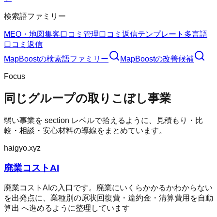
検索語ファミリー
MEO・地図集客
口コミ管理
口コミ返信テンプレート
多言語
口コミ返信
MapBoost
の検索語ファミリー
MapBoost
の改善候補
Focus
同じグループの取りこぼし事業
弱い事業を section レベルで拾えるように、見積もり・比
較・相談・安心材料の導線をまとめています。
haigyo.xyz
廃業コストAI
廃業コストAIの入口です。廃業にいくらかかるかわからない
を出発点に、業種別の原状回復費・違約金・清算費用を自動
算出 へ進めるように整理しています