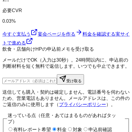
必要CVR
0.03%
今すぐ支払う
宴会ページを作る
料金を確認する
実サイ
トで進める
飲食・店舗向けHPの申込前メモを受け取る
メールだけでOK（入力は30秒）。24時間以内に、申込前の
判断材料を短く無料で返信します。いつでも中止できます。
受け取る
送信しても購入・契約は確定しません。電話番号を伺わない
ため、営業電話もありません。メールアドレスは、この件の
ご返信のみに使用します（
プライバシーポリシー
）。
迷っている点（任意・あてはまるものがあればタッ
プ）
有料レポート希望
料金
対象
申込前確認