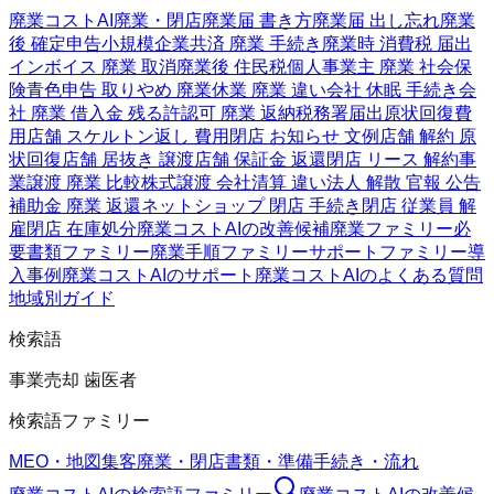
廃業コストAI
廃業・閉店
廃業届 書き方
廃業届 出し忘れ
廃業
後 確定申告
小規模企業共済 廃業 手続き
廃業時 消費税 届出
インボイス 廃業 取消
廃業後 住民税
個人事業主 廃業 社会保
険
青色申告 取りやめ 廃業
休業 廃業 違い
会社 休眠 手続き
会
社 廃業 借入金 残る
許認可 廃業 返納
税務署届出
原状回復費
用
店舗 スケルトン返し 費用
閉店 お知らせ 文例
店舗 解約 原
状回復
店舗 居抜き 譲渡
店舗 保証金 返還
閉店 リース 解約
事
業譲渡 廃業 比較
株式譲渡 会社清算 違い
法人 解散 官報 公告
補助金 廃業 返還
ネットショップ 閉店 手続き
閉店 従業員 解
雇
閉店 在庫処分
廃業コストAIの改善候補
廃業ファミリー
必
要書類ファミリー
廃業手順ファミリー
サポートファミリー
導
入事例
廃業コストAIのサポート
廃業コストAIのよくある質問
地域別ガイド
検索語
事業売却 歯医者
検索語ファミリー
MEO・地図集客
廃業・閉店
書類・準備
手続き・流れ