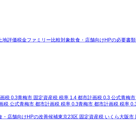
土地評価
税金ファミリー
比較対象
飲食・店舗向けHPの必要書類
税 0.3
青梅市 固定資産税 税率 1.4 都市計画税 0.3 公式
青梅市 
画税 公式
青梅市 都市計画税 税率 0.3
青梅市 都市計画税 税率 0.
食・店舗向けHPの改善候補
東京23区 固定資産税 いくら
大阪市