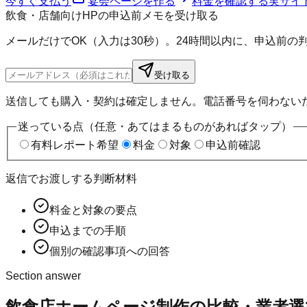
今すぐ支払う
宴会ページを作る
料金を確認する
実サイ
飲食・店舗向けHPの申込前メモを受け取る
メールだけでOK（入力は30秒）。24時間以内に、申込前
受け取る
送信しても購入・契約は確定しません。電話番号を伺わない
迷っている点（任意・あてはまるものがあればタップ）
有料レポート希望
料金
対象
申込前確認
返信でお渡しする判断材料
料金と対象の要点
申込までの手順
個別の確認事項への回答
Section answer
飲食店ホームページ制作の比較・業者選