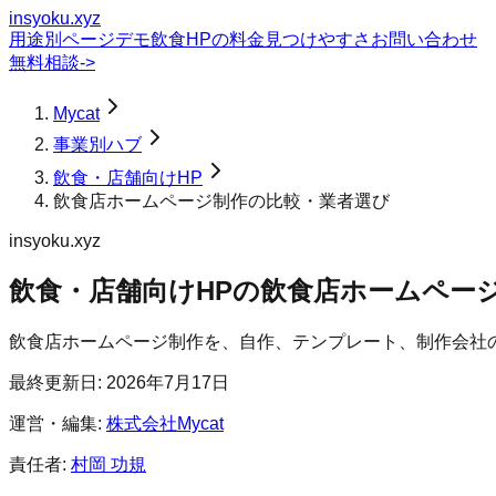
insyoku.xyz
用途別ページ
デモ
飲食HPの料金
見つけやすさ
お問い合わせ
無料相談
->
Mycat
事業別ハブ
飲食・店舗向けHP
飲食店ホームページ制作の比較・業者選び
insyoku.xyz
飲食・店舗向けHP
の
飲食店ホームペー
飲食店ホームページ制作を、自作、テンプレート、制作会社
最終更新日:
2026年7月17日
運営・編集:
株式会社Mycat
責任者:
村岡 功規