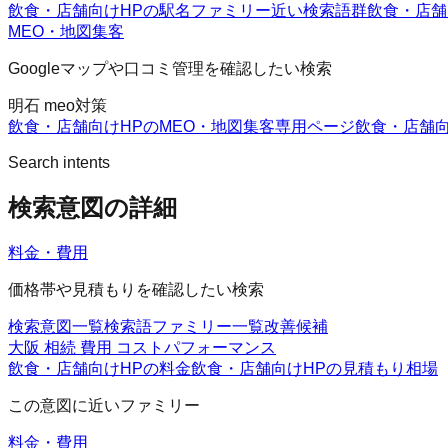
飲食・店舗向けHPの駅名ファミリー
近い検索語群
飲食・店舗
MEO・地図集客
Googleマップや口コミ管理を確認したい検索
明石 meo対策
飲食・店舗向けHPのMEO・地図集客
専用ページ
飲食・店舗向
Search intents
検索意図の詳細
料金・費用
価格帯や見積もりを確認したい検索
検索意図一覧
検索語ファミリー一覧
改善候補
大阪 相続 費用 コストパフォーマンス
飲食・店舗向けHPの料金
飲食・店舗向けHPの見積もり
相場
この意図に近いファミリー
料金・費用