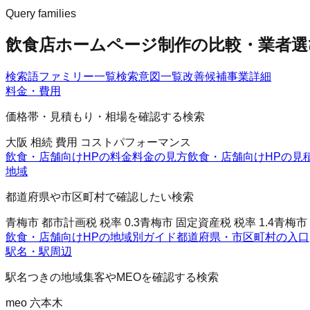
Query families
飲食店ホームページ制作の比較・業者選
検索語ファミリー一覧
検索意図一覧
改善候補
事業詳細
料金・費用
価格帯・見積もり・相場を確認する検索
大阪 相続 費用 コストパフォーマンス
飲食・店舗向けHPの料金
料金の見方
飲食・店舗向けHPの見
地域
都道府県や市区町村で確認したい検索
青梅市 都市計画税 税率 0.3
青梅市 固定資産税 税率 1.4
青梅市 
飲食・店舗向けHPの地域別ガイド
都道府県・市区町村の入口
駅名・駅周辺
駅名つきの地域集客やMEOを確認する検索
meo 六本木