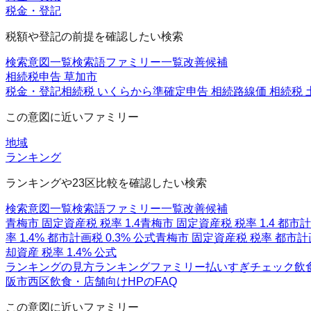
税金・登記
税額や登記の前提を確認したい検索
検索意図一覧
検索語ファミリー一覧
改善候補
相続税申告 草加市
税金・登記
相続税 いくらから
準確定申告 相続
路線価 相続税 
この意図に近いファミリー
地域
ランキング
ランキングや23区比較を確認したい検索
検索意図一覧
検索語ファミリー一覧
改善候補
青梅市 固定資産税 税率 1.4
青梅市 固定資産税 税率 1.4 都市計画
率 1.4% 都市計画税 0.3% 公式
青梅市 固定資産税 税率 都市計
却資産 税率 1.4% 公式
ランキングの見方
ランキングファミリー
払いすぎチェック
飲
阪市西区
飲食・店舗向けHPのFAQ
この意図に近いファミリー