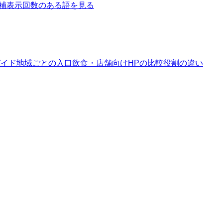
補
表示回数のある語を見る
ガイド
地域ごとの入口
飲食・店舗向けHPの比較
役割の違い