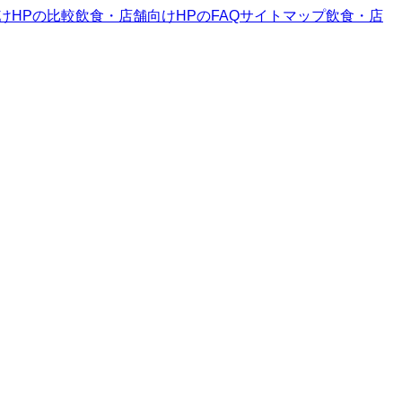
けHP
の比較
飲食・店舗向けHP
のFAQ
サイトマップ
飲食・店