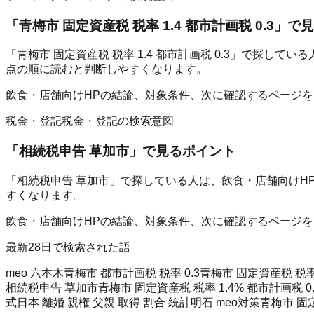
「
青梅市 固定資産税 税率 1.4 都市計画税 0.3
」で見
「青梅市 固定資産税 税率 1.4 都市計画税 0.3」で探
点の順に読むと判断しやすくなります。
飲食・店舗向けHPの結論、対象条件、次に確認するページ
税金・登記
税金・登記の検索意図
「
相続税申告 草加市
」で見るポイント
「相続税申告 草加市」で探している人は、飲食・店舗向けH
すくなります。
飲食・店舗向けHPの結論、対象条件、次に確認するページ
最新28日で検索された語
meo 六本木
青梅市 都市計画税 税率 0.3
青梅市 固定資産税 税率 
相続税申告 草加市
青梅市 固定資産税 税率 1.4% 都市計画税 0
式
日本 離婚 親権 父親 取得 割合 統計
明石 meo対策
青梅市 固定