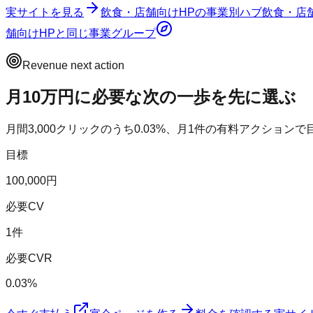
実サイトを見る
飲食・店舗向けHP
の事業別ハブ
飲食・店
舗向けHP
と同じ事業グループ
Revenue next action
月10万円に必要な次の一歩を先に選ぶ
月間
3,000
クリックのうち
0.03
%、月
1
件の有料アクションで
目標
100,000円
必要CV
1件
必要CVR
0.03%