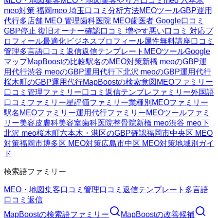
MEO・地図集客
MEO・地図集客
やり方
口コミ
meo 六本木
meo対策 福岡
meo 埼玉
口コミ分析方法
MEOツール
GBP運用
代行
多店舗 MEO 管理
歯科医院 MEO
歯医者 Google口コミ
GBP停止 復旧
オーナー確認
口コミ 増やす
悪い口コミ 対応
プ
ロフィール最適化
ビジネスプロフィール属性
無料講座
口コミ
管理
多言語口コミ返信
返信テンプレート
MEOツール
Google
マップ
MapBoostの比較
駅名のMEO対策
新橋 meoのGBP運
用代行
渋谷 meoのGBP運用代行
下北沢 meoのGBP運用代行
桜木町のGBP運用代行
MapBoostの検索意図
MEOファミリー
口コミ管理ファミリー
口コミ返信テンプレファミリー
外国語
口コミファミリー
星評価ファミリー
業種別MEOファミリー
駅名MEOファミリー
運用代行ファミリー
MEOツールファミ
リー
美容皮膚科
美容室
歯科医院
整骨院
新橋 meo
渋谷 meo
下
北沢 meo
桜木町
六本木・港区のGBP確認
福岡市中央区 MEO
対策
福岡市博多区 MEO対策
広島市中区 MEO対策
地域別ガイ
ド
検索語ファミリー
MEO・地図集客
口コミ管理
口コミ返信テンプレート
多言語
口コミ返信
MapBoost
の検索語ファミリー
MapBoost
の改善候補