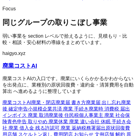
Focus
同じグループの取りこぼし事業
弱い事業を section レベルで拾えるように、見積もり・比
較・相談・安心材料の導線をまとめています。
haigyo.xyz
廃業コストAI
廃業コストAIの入口です。廃業にいくらかかるかわからない
を出発点に、業種別の原状回復費・違約金・清算費用を自動
算出 へ進めるように整理しています
廃業コストAI
廃業・閉店
廃業届 書き方
廃業届 出し忘れ
廃業
後 確定申告
小規模企業共済 廃業 手続き
廃業時 消費税 届出
インボイス 廃業 取消
廃業後 住民税
個人事業主 廃業 社会保
険
青色申告 取りやめ 廃業
休業 廃業 違い
会社 休眠 手続き
会
社 廃業 借入金 残る
許認可 廃業 返納
税務署届出
原状回復費
用
店舗 スケルトン返し 費用
閉店 お知らせ 文例
店舗 解約 原