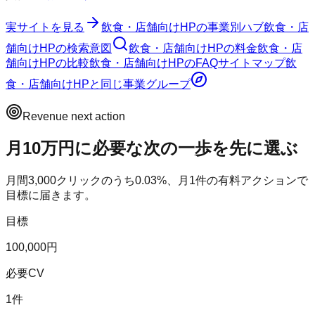
実サイトを見る
飲食・店舗向けHP
の事業別ハブ
飲食・店
舗向けHP
の検索意図
飲食・店舗向けHP
の料金
飲食・店
舗向けHP
の比較
飲食・店舗向けHP
のFAQ
サイトマップ
飲
食・店舗向けHP
と同じ事業グループ
Revenue next action
月10万円に必要な次の一歩を先に選ぶ
月間
3,000
クリックのうち
0.03
%、月
1
件の有料アクションで
目標に届きます。
目標
100,000円
必要CV
1件