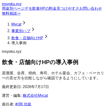
insyoku.xyz
用途別ページ
デモ
飲食HPの料金
見つけやすさ
お問い合わせ
無料相談
->
Mycat
事業別ハブ
飲食・店舗向けHP
導入事例
insyoku.xyz
飲食・店舗向けHP
の
導入事例
居酒屋、会席、焼肉、寿司、ホテル宴会、カフェ・ベーカリ
ーの見せ方を比較しながら確認できるようにしています。
最終更新日:
2026年7月17日
運営・編集:
株式会社Mycat
責任者:
村岡 功規