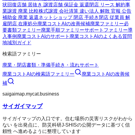
状回復
店舗 居抜き 譲渡
店舗 保証金 返還
閉店 リース 解約
事
業譲渡 廃業 比較
株式譲渡 会社清算 違い
法人 解散 官報 公告
補助金 廃業 返還
ネットショップ 閉店 手続き
閉店 従業員 解
雇
閉店 在庫処分
廃業コストAIの改善候補
廃業ファミリー
必
要書類ファミリー
廃業手順ファミリー
サポートファミリー
導
入事例
廃業コストAIのサポート
廃業コストAIのよくある質問
地域別ガイド
検索語ファミリー
廃業・閉店
書類・準備
手続き・流れ
サポート
廃業コストAI
の検索語ファミリー
廃業コストAI
の改善候
補
saigaimap.mycat.business
サイガイマップ
サイガイマップの入口です。住む場所の災害リスクがわから
ない を出発点に、防災科研J-SHISの公開データに基づく信
頼性 へ進めるように整理しています