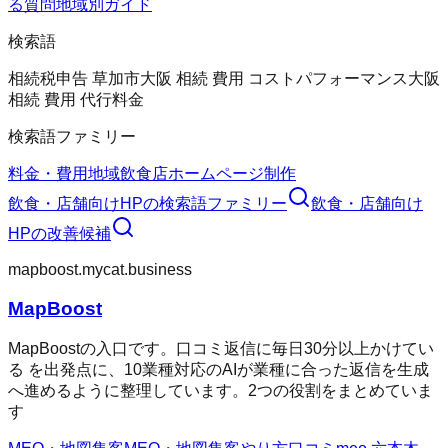
る質問
地域別ガイド
検索語
相続税申告 草加市
大阪 相続 費用 コストパフォーマンス
大阪
相続 費用 代行料金
検索語ファミリー
料金・費用
地域
飲食店ホームページ制作
飲食・店舗向けHP
の検索語ファミリー
飲食・店舗向け
HP
の改善候補
mapboost.mycat.business
MapBoost
MapBoostの入口です。口コミ返信に毎日30分以上かけてい
る を出発点に、10業種対応のAIが業種に合った返信を生成
へ進めるように整理しています。2つの役割をまとめていま
す