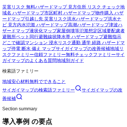
災害リスク 無料
ハザードマップ 見方
住所 リスク チェック
地
域名 ハザードマップ
市区町村 ハザードマップ
物件購入 ハザ
ードマップ
引越し先 災害リスク
洪水ハザードマップ
洪水ナ
ビ 見方
内水氾濫 ハザードマップ
高潮ハザードマップ
津波ハ
ザードマップ
液状化マップ
家屋倒壊等氾濫想定区域
要配慮者
避難所
ペット同行避難
線状降水帯 ハザードマップ
避難指示
どこで確認
マンション 浸水リスク
通勤 通学 経路 ハザードマ
ップ
停電 断水 備え マップ
サイガイマップの改善候補
地域リ
スクファミリー
信頼ファミリー
無料チェックファミリー
サイ
ガイマップのよくある質問
地域別ガイド
検索語ファミリー
地域
安心材料
無料でできること
サイガイマップ
の検索語ファミリー
サイガイマップ
の改
善候補
Section summary
導入事例
の要点