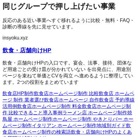
同じグループで押し上げたい事業
反応のある近い事業へすぐ移れるように比較・無料・FAQ・
診断の導線を先に見せています。
insyoku.xyz
飲食・店舗向けHP
飲食・店舗向けHPの入口です。宴会、法事、接待、団体な
ど用途ごとの受け皿が分かれていない を出発点に、用途別
ページを束ねて単価とCVを両立 へ進めるように整理してい
ます。2つの役割をまとめています
飲食店HP制作
飲食店ホームページ制作 比較
飲食店 ホームペ
ージ 制作 業者選び
飲食店ホームページ 自作
飲食店 予約導線
活用例
飲食店ホームページ制作 料金
飲食店ホームページ制
作 比較
できること
導入事例
ラーメン店 ホームページ制作
焼
鳥屋 ホームページ制作
ホームページ制作 やきとり
バー ホー
ムページ制作
イタリアン ホームページ制作
地域別ガイド
飲
食店ホームページ制作の検索語
飲食・店舗向けHPのよくあ