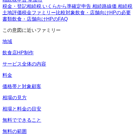
税金・登記
相続税 いくらから
準確定申告 相続
路線価 相続税
土地評価
税金ファミリー
比較対象
飲食・店舗向けHPの必要
書類
飲食・店舗向けHPのFAQ
この意図に近いファミリー
地域
飲食店HP制作
サービス全体の内容
料金
価格帯と対象顧客
相場の見方
相場と料金の目安
無料でできること
無料の範囲