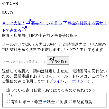
必要CVR
0.03%
今すぐ支払う
宴会ページを作る
料金を確認する
実サイ
トで進める
飲食・店舗向けHPの申込前メモを受け取る
メールだけでOK（入力は30秒）。24時間以内に、申込前の
判断材料を短く無料で返信します。いつでも中止できます。
受け取る
送信しても購入・契約は確定しません。電話番号を伺わない
ため、営業電話もありません。メールアドレスは、この件の
ご返信のみに使用します（
プライバシーポリシー
）。
迷っている点（任意・あてはまるものがあればタッ
プ）
有料レポート希望
料金
対象
申込前確認