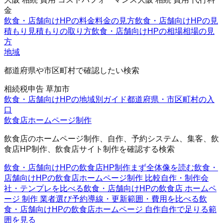
金
飲食・店舗向けHPの料金
料金の見方
飲食・店舗向けHPの見
積もり
見積もりの取り方
飲食・店舗向けHPの相場
相場の見
方
地域
都道府県や市区町村で確認したい検索
相続税申告 草加市
飲食・店舗向けHPの地域別ガイド
都道府県・市区町村の入
口
飲食店ホームページ制作
飲食店のホームページ制作、自作、予約システム、集客、飲
食店HP制作、飲食店サイト制作を確認する検索
飲食・店舗向けHPの飲食店HP制作
まず全体像を読む
飲食・
店舗向けHPの飲食店ホームページ制作 比較
自作・制作会
社・テンプレを比べる
飲食・店舗向けHPの飲食店 ホームペ
ージ 制作 業者選び
予約導線・更新範囲・費用を比べる
飲
食・店舗向けHPの飲食店ホームページ 自作
自作で足りる範
囲を見る