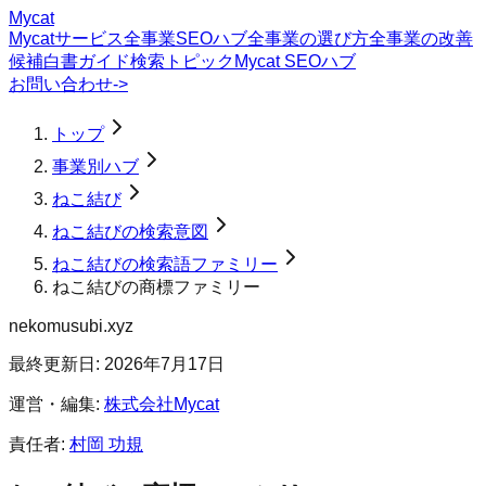
Mycat
Mycatサービス
全事業SEOハブ
全事業の選び方
全事業の改善
候補
白書
ガイド
検索トピック
Mycat SEOハブ
お問い合わせ
->
トップ
事業別ハブ
ねこ結び
ねこ結びの検索意図
ねこ結びの検索語ファミリー
ねこ結びの商標ファミリー
nekomusubi.xyz
最終更新日:
2026年7月17日
運営・編集:
株式会社Mycat
責任者:
村岡 功規