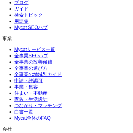
ブログ
ガイド
検索トピック
用語集
Mycat SEOハブ
事業
Mycatサービス一覧
全事業SEOハブ
全事業の改善候補
全事業の選び方
全事業の地域別ガイド
申請・許認可
事業・集客
住まい・不動産
家族・生活設計
つながり・マッチング
白書一覧
Mycat全体のFAQ
会社