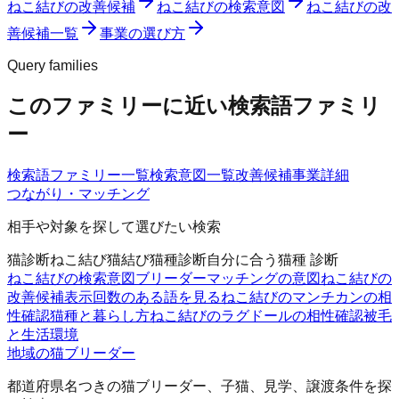
ねこ結びの改善候補
ねこ結びの検索意図
ねこ結びの改
善候補一覧
事業の選び方
Query families
このファミリーに近い検索語ファミリ
ー
検索語ファミリー一覧
検索意図一覧
改善候補
事業詳細
つながり・マッチング
相手や対象を探して選びたい検索
猫診断
ねこ結び
猫結び
猫種診断
自分に合う猫種 診断
ねこ結びの検索意図
ブリーダーマッチングの意図
ねこ結びの
改善候補
表示回数のある語を見る
ねこ結びのマンチカンの相
性確認
猫種と暮らし方
ねこ結びのラグドールの相性確認
被毛
と生活環境
地域の猫ブリーダー
都道府県名つきの猫ブリーダー、子猫、見学、譲渡条件を探