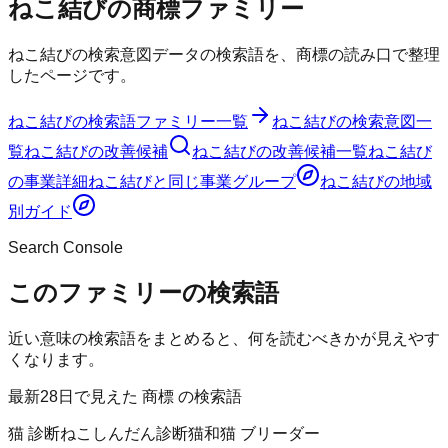
ねこ結びの商標ファミリー
ねこ結びの検索意図データの検索語を、商標の読み口で整理
したページです。
ねこ結び
の検索語ファミリー一覧
ねこ結び
の検索意図一
覧
ねこ結び
の改善候補
ねこ結び
の改善候補一覧
ねこ結び
の事業詳細
ねこ結び
と同じ事業グループ
ねこ結び
の地域
別ガイド
Search Console
このファミリーの検索語
近い意味の検索語をまとめると、何を読むべきかが見えやす
くなります。
最新28日で見えた 商標 の検索語
猫 診断
ねこしんだん
診断猫
和猫 ブリーダー