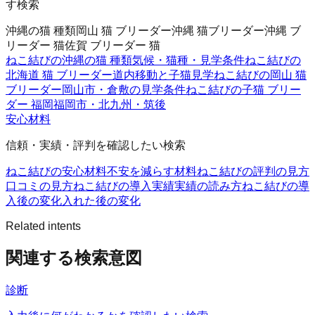
す検索
沖縄の猫 種類
岡山 猫 ブリーダー
沖縄 猫ブリーダー
沖縄 ブ
リーダー 猫
佐賀 ブリーダー 猫
ねこ結びの沖縄の猫 種類
気候・猫種・見学条件
ねこ結びの
北海道 猫 ブリーダー
道内移動と子猫見学
ねこ結びの岡山 猫
ブリーダー
岡山市・倉敷の見学条件
ねこ結びの子猫 ブリー
ダー 福岡
福岡市・北九州・筑後
安心材料
信頼・実績・評判を確認したい検索
ねこ結びの安心材料
不安を減らす材料
ねこ結びの評判の見方
口コミの見方
ねこ結びの導入実績
実績の読み方
ねこ結びの導
入後の変化
入れた後の変化
Related intents
関連する検索意図
診断