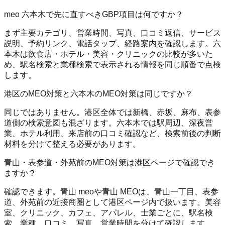
meo 六本木で先に直すべきGBP項目は何ですか？
まず主要カテゴリ、営業時間、写真、口コミ返信、サービス
説明、予約リンク、電話タップ、経路案内を確認します。六
本木は飲食店・ホテル・美容・クリニックの比較が多いた
め、駅名検索と業種検索で表示される情報を同じ順番で点検
します。
港区のMEO対策と六本木のMEO対策は同じですか？
同じではありません。港区全体では新橋、赤坂、麻布、表参
道側の検索意図も混ざります。六本木では駅周辺、深夜営
業、ホテル利用、来店前の口コミ確認など、検索前後の判断
材料を分けて整える必要があります。
青山・表参道・外苑前のMEO対策は港区ページで確認でき
ますか？
確認できます。青山 meoや青山 MEOは、青山一丁目、表参
道、外苑前の近接商圏として港区ページ内で扱います。美容
室、クリニック、カフェ、アパレル、士業ごとに、駅名検
索、業種、口コミ、写真、営業時間を分けて確認します。