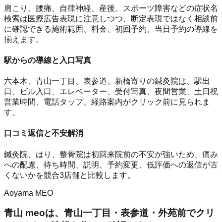
肩こり、腰痛、自律神経、産後、スポーツ障害などの症状名
検索は医療広告表現に注意しつつ、断定表現ではなく相談前
に確認できる施術範囲、料金、初回予約、当日予約の導線を
揃えます。
駅からの導線と入口写真
六本木、青山一丁目、表参道、新橋寄りの鍼灸院は、駅出
口、ビル入口、エレベーター、受付写真、夜間営業、土日祝
営業時間、電話タップ、経路案内がクリック前に見られま
す。
口コミ返信と不安解消
鍼灸院、はり、整骨院は初回来院前の不安が強いため、痛み
への配慮、待ち時間、説明、予約変更、低評価への返信が古
くないかを競合3店舗と比較します。
Aoyama MEO
青山 meoは、青山一丁目・表参道・外苑前でクリ