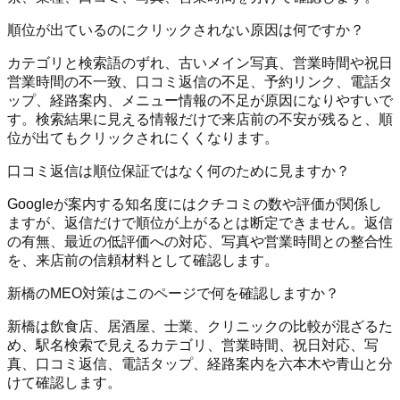
順位が出ているのにクリックされない原因は何ですか？
カテゴリと検索語のずれ、古いメイン写真、営業時間や祝日
営業時間の不一致、口コミ返信の不足、予約リンク、電話タ
ップ、経路案内、メニュー情報の不足が原因になりやすいで
す。検索結果に見える情報だけで来店前の不安が残ると、順
位が出てもクリックされにくくなります。
口コミ返信は順位保証ではなく何のために見ますか？
Googleが案内する知名度にはクチコミの数や評価が関係し
ますが、返信だけで順位が上がるとは断定できません。返信
の有無、最近の低評価への対応、写真や営業時間との整合性
を、来店前の信頼材料として確認します。
新橋のMEO対策はこのページで何を確認しますか？
新橋は飲食店、居酒屋、士業、クリニックの比較が混ざるた
め、駅名検索で見えるカテゴリ、営業時間、祝日対応、写
真、口コミ返信、電話タップ、経路案内を六本木や青山と分
けて確認します。