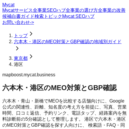
Mycat
Mycatサービス
全事業SEOハブ
全事業の選び方
全事業の改善
候補
白書
ガイド
検索トピック
Mycat SEOハブ
お問い合わせ
->
トップ
六本木・港区のMEO対策とGBP確認の地域別ガイド
東京都
港区
mapboost.mycat.business
六本木・港区のMEO対策とGBP確認
六本木・青山・新橋でMEOを比較する店舗向けに、Google
公式の関連性、距離、知名度の考え方を前提に、写真、営業
時間、口コミ返信、予約リンク、電話タップ、経路案内を無
料診断前の5分確認として整理します。
港区
で
六本木・港区
のMEO対策とGBP確認
を探す人向けに、 検索語・FAQ・同