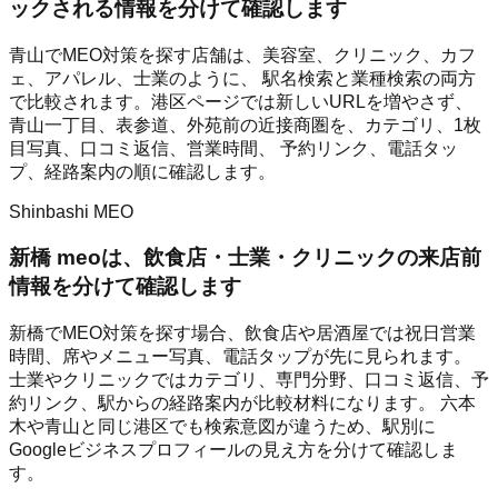
ックされる情報を分けて確認します
青山でMEO対策を探す店舗は、美容室、クリニック、カフ
ェ、アパレル、士業のように、 駅名検索と業種検索の両方
で比較されます。港区ページでは新しいURLを増やさず、
青山一丁目、表参道、外苑前の近接商圏を、カテゴリ、1枚
目写真、口コミ返信、営業時間、 予約リンク、電話タッ
プ、経路案内の順に確認します。
Shinbashi MEO
新橋 meoは、飲食店・士業・クリニックの来店前
情報を分けて確認します
新橋でMEO対策を探す場合、飲食店や居酒屋では祝日営業
時間、席やメニュー写真、電話タップが先に見られます。
士業やクリニックではカテゴリ、専門分野、口コミ返信、予
約リンク、駅からの経路案内が比較材料になります。 六本
木や青山と同じ港区でも検索意図が違うため、駅別に
Googleビジネスプロフィールの見え方を分けて確認しま
す。