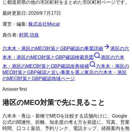
じ都道府県の他の市区町村をまとめた市区町村ページです。
最終更新日:
2026年7月17日
運営・編集:
株式会社Mycat
責任者:
村岡 功規
六本木・港区のMEO対策とGBP確認
の事業詳細
港区
の
六
本木・港区のMEO対策とGBP確認
検索意図
港区
の
六本
木・港区のMEO対策とGBP確認
改善候補
六本木・港区の
MEO対策とGBP確認と近い事業を選ぶ
東京
の
六本木・港区
のMEO対策とGBP確認
地域ページ
Answer first
港区
のMEO対策で先に見ること
六本木・青山・新橋でMEOを比較する店舗向けに、Google
公式の関連性、距離、知名度の考え方を前提に、写真、営業
時間、口コミ返信、予約リンク、電話タップ、経路案内を無