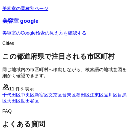
美容室の業種別ページ
美容室 google
美容室のGoogle検索の見え方を確認する
Cities
この都道府県で注目される市区町村
同じ地域内の市区町村へ移動しながら、検索語の地域意図を
細かく確認できます。
11
件を表示
千代田区
中央区
新宿区
文京区
台東区
墨田区
江東区
品川区
目黒
区
大田区
世田谷区
FAQ
よくある質問