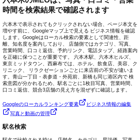
時間を検索結果で確認されます
六本木で表示されてもクリックされない場合、ページ本文を
増やす前に、Googleマップ上で見える ビジネス情報を確認
します。Googleはローカル検索の要素として関連性、距
離、知名度を案内しており、 店舗側ではカテゴリ、写真、
営業時間、口コミ返信、予約リンク、電話タップ、経路案内
を正確に保つことが重要です。 六本木駅、六本木ヒルズ、
東京ミッドタウン、西麻布では、ホテル、飲食店、美容、ク
リニック、 リラクゼーションごとに来店前の不安が違いま
す。青山一丁目・表参道・外苑前、新橋も同じ港区内で 検
索意図が分かれるため、駅名ごとに1枚目写真、営業時間、
口コミ返信、競合3店舗の見え方を混ぜずに確認します。
Googleのローカルランキング要素
ビジネス情報の編集
写真と動画の管理
駅名検索
駅名で比較される時は、店舗名、カテゴリ、星評価、写真、