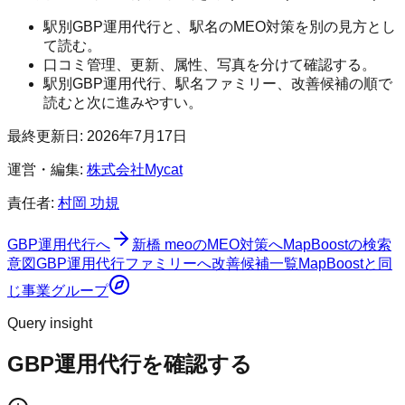
駅別GBP運用代行と、駅名のMEO対策を別の見方とし
て読む。
口コミ管理、更新、属性、写真を分けて確認する。
駅別GBP運用代行、駅名ファミリー、改善候補の順で
読むと次に進みやすい。
最終更新日:
2026年7月17日
運営・編集:
株式会社Mycat
責任者:
村岡 功規
GBP運用代行へ
新橋 meo
のMEO対策へ
MapBoost
の検索
意図
GBP運用代行ファミリーへ
改善候補一覧
MapBoost
と同
じ事業グループ
Query insight
GBP運用代行を確認する