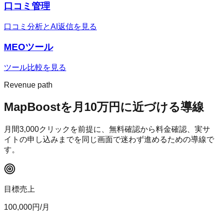
口コミ管理
口コミ分析とAI返信を見る
MEOツール
ツール比較を見る
Revenue path
MapBoost
を月10万円に近づける導線
月間
3,000
クリックを前提に、無料確認から料金確認、実サ
イトの申し込みまでを同じ画面で迷わず進めるための導線で
す。
目標売上
100,000
円/月