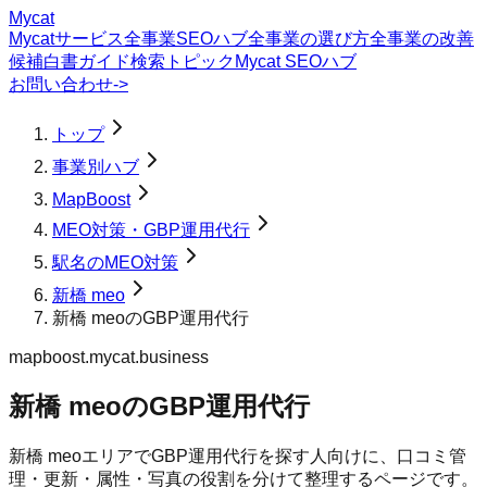
Mycat
Mycatサービス
全事業SEOハブ
全事業の選び方
全事業の改善
候補
白書
ガイド
検索トピック
Mycat SEOハブ
お問い合わせ
->
トップ
事業別ハブ
MapBoost
MEO対策・GBP運用代行
駅名のMEO対策
新橋 meo
新橋 meoのGBP運用代行
mapboost.mycat.business
新橋 meoのGBP運用代行
新橋 meoエリアでGBP運用代行を探す人向けに、口コミ管
理・更新・属性・写真の役割を分けて整理するページです。