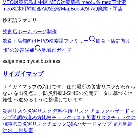
MEO対策
広島市中区 MEO対策
新橋 meo
渋谷 meo
下北沢
meo
桜木町
補助金AIの比較
MapBoostのFAQ
廃業・閉店
検索語ファミリー
飲食店ホームページ制作
飲食・店舗向けHP
の検索語ファミリー
飲食・店舗向け
HP
の改善候補
地域別ガイド
saigaimap.mycat.business
サイガイマップ
サイガイマップの入口です。住む場所の災害リスクがわから
ない を出発点に、防災科研J-SHISの公開データに基づく信
頼性 へ進めるように整理しています
災害リスク
災害リスク 無料
住所 リスク チェック
ハザードマ
ップ確認の進め方
比較チェックリスト
災害リスクチェックの
相談窓口
災害リスクチェックQ&A
ハザードマップ 見方
地震
洪水 土砂災害