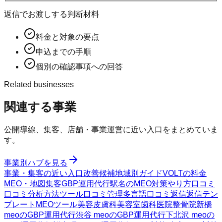
返信でお渡しする判断材料
料金と対象の要点
申込までの手順
個別の確認事項への回答
Related businesses
関連する事業
公開導線、集客、店舗・事業運営に近い入口をまとめていま
す。
事業別ハブを見る
事業・集客の近い入口
改善候補
地域別ガイド
VOLTの料金
MEO・地図集客
GBP運用代行
駅名のMEO対策
やり方
口コミ
口コミ分析方法
ツール
口コミ管理
多言語口コミ返信
返信テン
プレート
MEOツール
美容皮膚科
美容室
歯科医院
整骨院
新橋
meoのGBP運用代行
渋谷 meoのGBP運用代行
下北沢 meoの