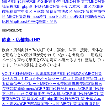
GBP運用代行
桜木町のGBP運用代行
MEO対策 東京
MEO対策
福岡
桜木町 gbp運用代行
MEO対策 千葉
六本木・港区のGBP
確認
福岡市中央区 MEO対策
福岡市博多区 MEO対策
広島市中
区 MEO対策
新橋 meo
渋谷 meo
下北沢 meo
桜木町
補助金AIの
比較
MapBoostのFAQ
廃業・閉店
insyoku.xyz
飲食・店舗向けHP
飲食・店舗向けHPの入口です。宴会、法事、接待、団体な
ど用途ごとの受け皿が分かれていない を出発点に、用途別
ページを束ねて単価とCVを両立 へ進めるように整理してい
ます。2つの役割をまとめています
VOLTの料金
MEO・地図集客
GBP運用代行
駅名のMEO対策
やり方
口コミ
口コミ分析方法
ツール
口コミ管理
多言語口コミ
返信
返信テンプレート
MEOツール
美容皮膚科
美容室
歯科医
院
整骨院
新橋 meoのGBP運用代行
渋谷 meoのGBP運用代行
下北沢 meoのGBP運用代行
桜木町のGBP運用代行
MEO対策
東京
MEO対策 福岡
桜木町 gbp運用代行
MEO対策 千葉
六本
木・港区のGBP確認
福岡市中央区 MEO対策
福岡市博多区