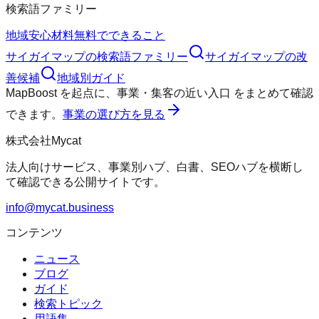
検索語ファミリー
地域
安心材料
無料でできること
サイガイマップ
の検索語ファミリー
サイガイマップ
の改
善候補
地域別ガイド
MapBoost
を起点に、
事業・集客の近い入口
をまとめて確認
できます。
事業の選び方を見る
株式会社Mycat
法人向けサービス、事業別ハブ、白書、SEOハブを横断し
て確認できる公開サイトです。
info@mycat.business
コンテンツ
ニュース
ブログ
ガイド
検索トピック
用語集